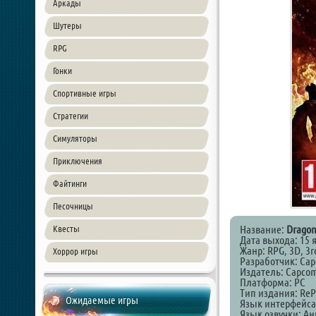
Аркады
Шутеры
RPG
Гонки
Спортивные игры
Стратегии
Симуляторы
Приключения
Файтинги
Песочницы
Название:
Dragon
Квесты
Дата выхода: 15 
Жанр: RPG, 3D, 3r
Хоррор игры
Разработчик: Ca
Издатель: Capco
Платформа: PC
Тип издания: ReP
Ожидаемые игры
Язык интерфейса
Язык озвучки: А