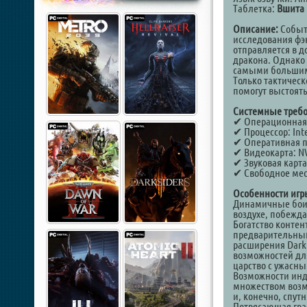
Таблетка:
Вшита 
Описание:
Событи
исследования фэн
отправляется в д
дракона. Однако 
самыми большим
Только тактичес
помогут выстоять
Системные требо
✔ Операционная с
✔ Процессор: Inte
✔ Оперативная п
✔ Видеокарта: NVI
✔ Звуковая карта
✔ Свободное мест
Особенности игр
Динамичные бои: 
воздухе, побежда
Богатство контен
предварительный
расширения Dark 
возможностей дл
царство с ужасн
Возможности инд
множеством возм
и, конечно, спут
Потрясающая гра