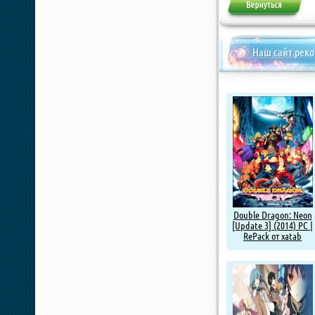
Наш сайт рек
Double Dragon: Neon
[Update 3] (2014) PC |
RePack от xatab