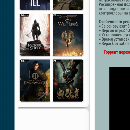
Расширенная по
игра поддерживае
контроллеры на о
Особенности реп
» За основу взят S
» Версия игры: 1.
» Установлен рус
» Время установк
» Repack от xatab
Торрент перез