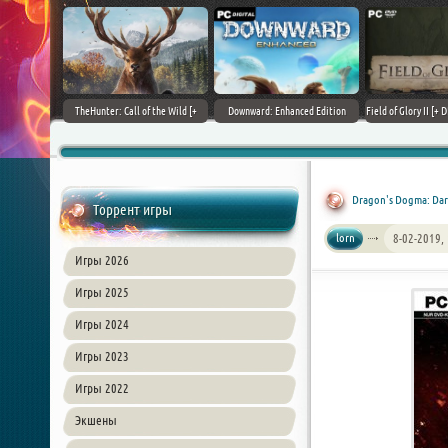
+ DLCs] (2017)
TheHunter: Call of the Wild [+
Downward: Enhanced Edition
Field of Glory II [+ 
зия
DLCs] (2017) PC | Лицензия
(2017) PC | Лицензия
Лиценз
Dragon's Dogma: Dark 
Торрент игры
lorn
8-02-2019,
Игры 2026
Игры 2025
Игры 2024
Игры 2023
Игры 2022
Экшены