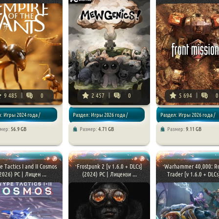
9 485
0
2 457
0
5 694
0
: Игры 2024 года /
Раздел: Игры 2026 года /
Раздел: Игры 2026 года /
змер:
56.9 GB
Размер:
4.71 GB
Размер:
9.11 GB
ии
Стратегии
Стратегии
e Tactics I and II Cosmos
Frostpunk 2 [v 1.6.0 + DLCs]
Warhammer 40,000: R
2026) PC | Лицен ...
(2024) PC | Лицензи ...
Trader [v 1.6.0 + DLCs]