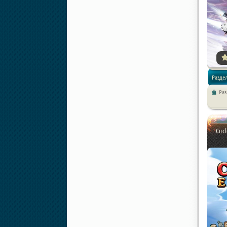
Раздел
Ра
Стратег
Circ