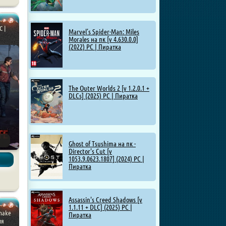
C |
Marvel’s Spider-Man: Miles
Morales на пк [v 4.630.0.0]
(2022) PC | Пиратка
The Outer Worlds 2 [v 1.2.0.1 +
DLCs] (2025) PC | Пиратка
Ghost of Tsushima на пк -
Director's Cut [v
1053.9.0623.1807] (2024) PC |
Пиратка
Assassin's Creed Shadows [v
1.1.11 + DLC] (2025) PC |
make
Пиратка
ия