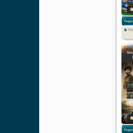
Раздел
Ра
Стратег
Hear
Раздел