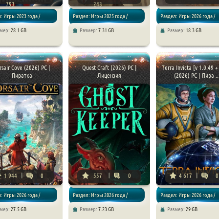
793
243
: Игры 2023 года /
Раздел: Игры 2025 года /
Раздел: Игры 2026 года /
змер:
28.1 GB
Размер:
7.31 GB
Размер:
18.3 GB
ии
Стратегии
Стратегии
rsair Cove (2026) PC |
Quest Craft (2026) PC |
Terra Invicta [v 1.0.49 +
Пиратка
Лицензия
(2026) PC | Пира ..
1 944
0
557
0
4 617
0
: Игры 2026 года /
Раздел: Игры 2026 года /
Раздел: Игры 2026 года /
змер:
27.5 GB
Размер:
7.23 GB
Размер:
29 GB