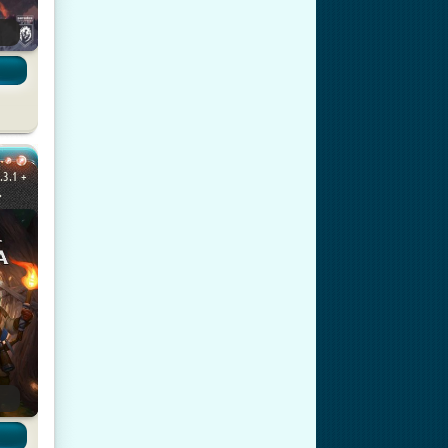
.3.1 +
.