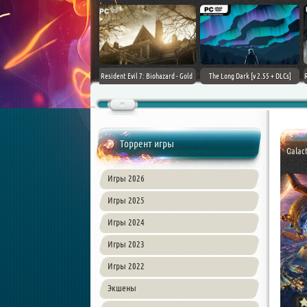
ain World [v 1.11.4 + DLCs] (2017)
TheHunter: Call of the Wild [+
Downward: Enhanced Edition
PC | Лицензия
DLCs] (2017) PC | Лицензия
(2017) PC | Лицензия
Торрент игры
Galact
Игры 2026
Игры 2025
Игры 2024
Игры 2023
Игры 2022
Экшены