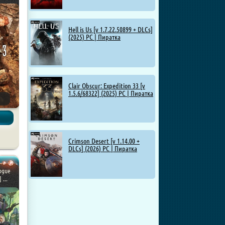
Hell is Us [v 1.7.22.50899 + DLCs]
(2025) PC | Пиратка
Clair Obscur: Expedition 33 [v
1.5.6/68322] (2025) PC | Пиратка
Crimson Desert [v 1.14.00 +
DLCs] (2026) PC | Пиратка
ogue
 ...