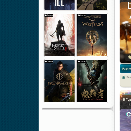
Раздел
Ра
Стратег
R-Typ
(