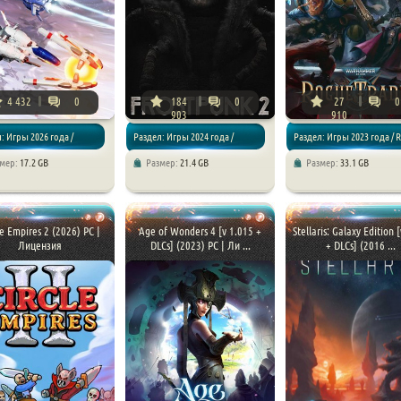
4 432
0
184
0
27
0
903
910
: Игры 2026 года /
Раздел: Игры 2024 года /
Раздел: Игры 2023 года / R
змер:
17.2 GB
Размер:
21.4 GB
Размер:
33.1 GB
ии
Стратегии / Симуляторы
Стратегии
le Empires 2 (2026) PC |
Age of Wonders 4 [v 1.015 +
Stellaris: Galaxy Edition [
Лицензия
DLCs] (2023) PC | Ли ...
+ DLCs] (2016 ...