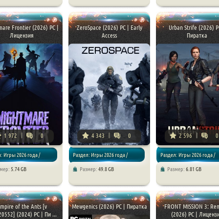
ии / Симуляторы
Стратегии
Стратегии
are Frontier (2026) PC |
ZeroSpace (2026) PC | Early
Urban Strife (2026) P
Лицензия
Access
Пиратка
1 972
0
4 343
0
2 596
0
: Игры 2026 года /
Раздел: Игры 2026 года /
Раздел: Игры 2026 года /
змер:
5.74 GB
Размер:
49.8 GB
Размер:
6.81 GB
ии
Стратегии
Стратегии
mpire of the Ants [v
Mewgenics (2026) PC | Пиратка
FRONT MISSION 3: Re
20552] (2024) PC | Пи ...
(2026) PC | Лиценз