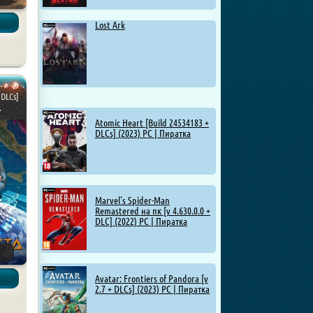
Lost Ark
 DLCs]
.
Atomic Heart [Build 24534183 +
DLCs] (2023) PC | Пиратка
Marvel’s Spider-Man
Remastered на пк [v 4.630.0.0 +
DLC] (2022) PC | Пиратка
Avatar: Frontiers of Pandora [v
2.7 + DLCs] (2023) PC | Пиратка