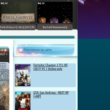
ARK: Survival Evolved [v 341.19 +
Tekken 7 - Ultimate Edition [v 4.22
DLCs] (2017) PC | Лицензия
+ DLCs] (2017) PC | RePack от
Chovka
Популярное на сайте
29427 +
Fortnite: Chapter 2 [15.10]
(2017) PC | Online-only
GTA: San Andreas - NEXT RP
[+MP]