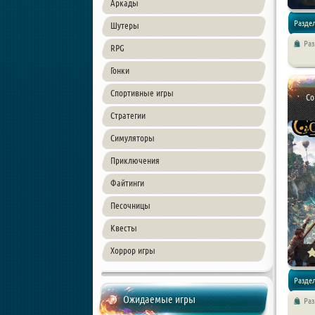
Аркады
Раздел
Шутеры
Ра
RPG
Стратег
Гонки
Спортивные игры
Co
Стратегии
Симуляторы
Приключения
Файтинги
Песочницы
Квесты
Хоррор игры
Раздел
Ожидаемые игры
Ра