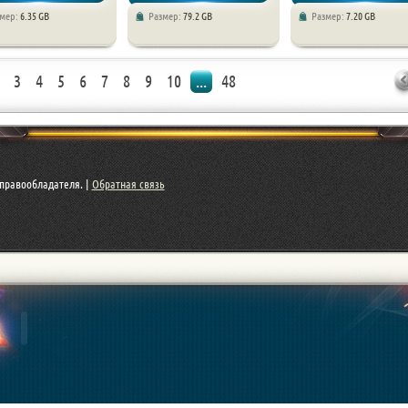
змер:
6.35 GB
Размер:
79.2 GB
Размер:
7.20 GB
торы
года / Экшены / RPG / Стратегии
Стратегии / Симуляторы
3
4
5
6
7
8
9
10
...
48
правообладателя. |
Обратная связь