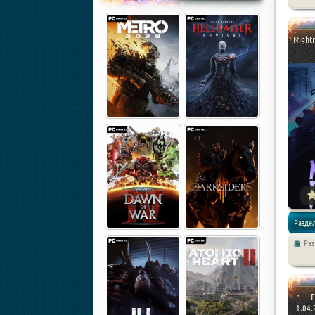
Стратег
Nightm
Раздел
Ра
Стратег
E
1.04.