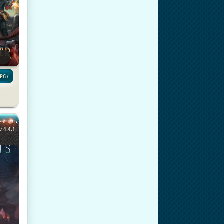
PG /
v 4.4.1