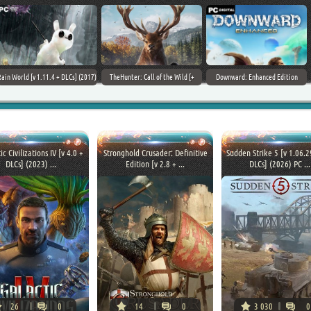
Field of Glory II [+ DLCs] (2017) PC |
StarCraft Remastered [v
Car Mechanic Simulator 2018 [v
Лицензия
1.23.9.10756] (2017) PC | Пиратка
1.6.8 + DLCs] (2017) PC | Лицензия
ic Civilizations IV [v 4.0 +
Stronghold Crusader: Definitive
Sudden Strike 5 [v 1.06.
DLCs] (2023) ...
Edition [v 2.8 + ...
DLCs] (2026) PC ...
26
0
14
0
3 030
0