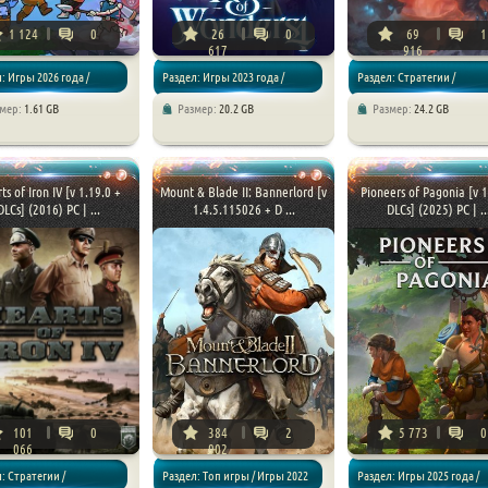
1 124
0
26
0
69
1
617
916
: Игры 2026 года /
Раздел: Игры 2023 года /
Раздел: Стратегии /
змер:
1.61 GB
Размер:
20.2 GB
Размер:
24.2 GB
ии
Стратегии
Симуляторы
ts of Iron IV [v 1.19.0 +
Mount & Blade II: Bannerlord [v
Pioneers of Pagonia [v 1
DLCs] (2016) PC | ...
1.4.5.115026 + D ...
DLCs] (2025) PC | ..
101
0
384
2
5 773
0
066
902
: Стратегии /
Раздел: Топ игры / Игры 2022
Раздел: Игры 2025 года /