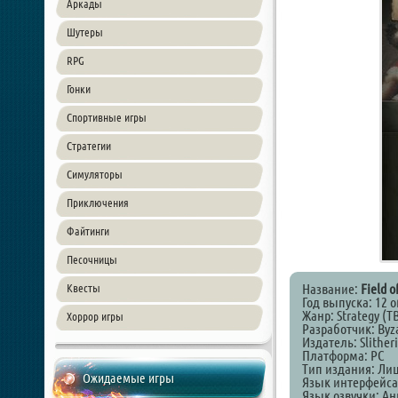
Аркады
Шутеры
RPG
Гонки
Спортивные игры
Стратегии
Симуляторы
Приключения
Файтинги
Песочницы
Название:
Field of
Квесты
Год выпуска: 12 
Жанр: Strategy (T
Хоррор игры
Разработчик: Byz
Издатель: Slitheri
Платформа: PC
Тип издания: Ли
Ожидаемые игры
Язык интерфейса
Язык озвучки: А