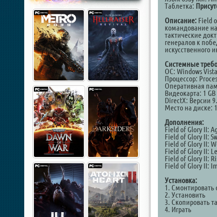
Таблетка:
Присут
Описание:
Field 
командование на
тактические док
генералов к побе
искусственного и
Системные требо
ОС: Windows Vista /
Процессор: Proces
Оперативная пам
Видеокарта: 1 GB 
DirectX: Версии 9
Место на диске: 1
Дополнения:
Field of Glory II: A
Field of Glory II: 
Field of Glory II: 
Field of Glory II:
Field of Glory II: R
Field of Glory II: 
Установка:
1. Смонтировать 
2. Установить
3. Скопировать т
4. Играть