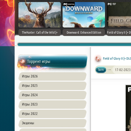
+ DLCs] (2017)
TheHunter: Call of the Wild [+
Downward: Enhanced Edition
Field of Glory II [+ 
зия
DLCs] (2017) PC | Лицензия
(2017) PC | Лицензия
Лиценз
Field of Glory II [+ D
Торрент игры
lorn
17-02-2023
Игры 2026
Игры 2025
Игры 2024
Игры 2023
Игры 2022
Экшены