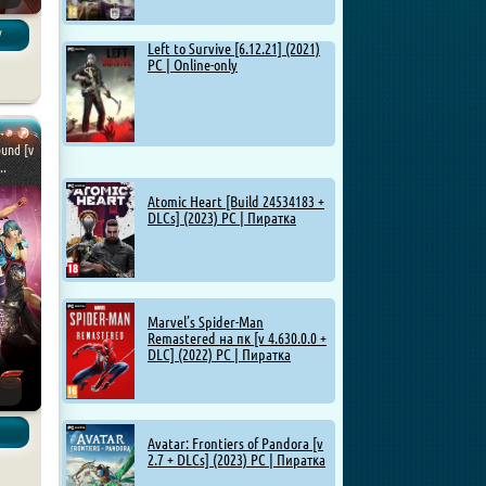
/
Left to Survive [6.12.21] (2021)
PC | Online-only
und [v
..
Atomic Heart [Build 24534183 +
DLCs] (2023) PC | Пиратка
Marvel’s Spider-Man
Remastered на пк [v 4.630.0.0 +
DLC] (2022) PC | Пиратка
Avatar: Frontiers of Pandora [v
2.7 + DLCs] (2023) PC | Пиратка