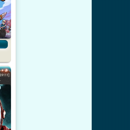
739111]
.