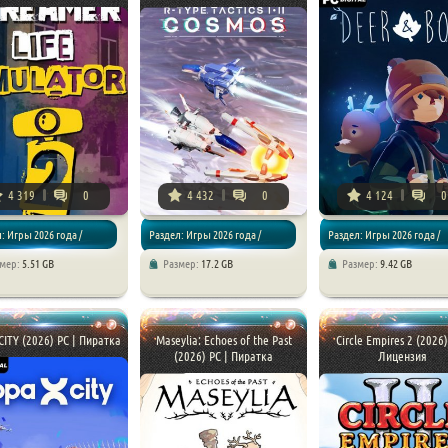
4 319
0
4 432
0
4 124
0
: Игры 2026 года /
Раздел: Игры 2026 года /
Раздел: Игры 2026 года /
змер:
5.51 GB
Размер:
17.2 GB
Размер:
9.42 GB
торы
Стратегии
Приключения
ITY (2026) PC | Пиратка
Maseylia: Echoes of the Past
Circle Empires 2 (2026)
(2026) PC | Пиратка
Лицензия