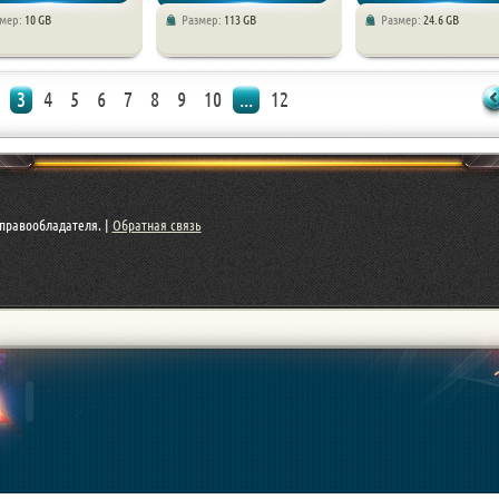
змер:
10 GB
Размер:
113 GB
Размер:
24.6 GB
торы
Игры 2026 года / Экшены / RPG
Экшены / Приключения
3
4
5
6
7
8
9
10
...
12
правообладателя. |
Обратная связь