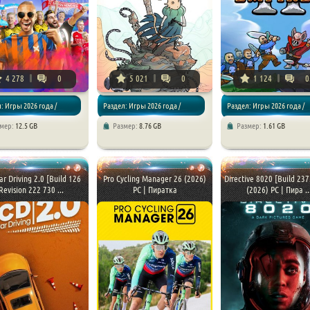
4 278
0
5 021
0
1 124
0
: Игры 2026 года /
Раздел: Игры 2026 года /
Раздел: Игры 2026 года /
змер:
12.5 GB
Размер:
8.76 GB
Размер:
1.61 GB
торы
Приключения
Стратегии
Car Driving 2.0 [Build 126
Pro Cycling Manager 26 (2026)
Directive 8020 [Build 23
Revision 222 730 ...
PC | Пиратка
(2026) PC | Пира ..