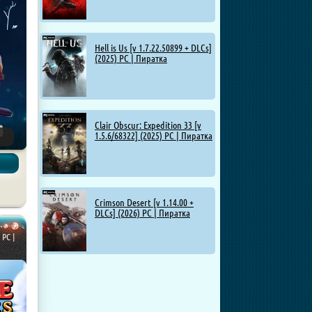
Hell is Us [v 1.7.22.50899 + DLCs]
(2025) PC | Пиратка
Clair Obscur: Expedition 33 [v
1.5.6/68322] (2025) PC | Пиратка
Crimson Desert [v 1.14.00 +
DLCs] (2026) PC | Пиратка
 PC |