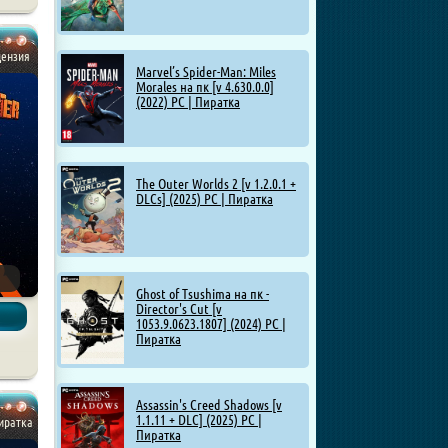
цензия
Marvel’s Spider-Man: Miles
Morales на пк [v 4.630.0.0]
(2022) PC | Пиратка
The Outer Worlds 2 [v 1.2.0.1 +
DLCs] (2025) PC | Пиратка
Ghost of Tsushima на пк -
Director's Cut [v
1053.9.0623.1807] (2024) PC |
Пиратка
Assassin's Creed Shadows [v
1.1.11 + DLC] (2025) PC |
Пиратка
Пиратка