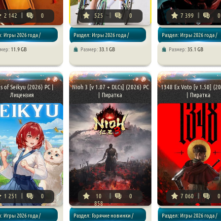
2 142
0
525
0
7 399
0
: Игры 2026 года /
Раздел: Игры 2026 года /
Раздел: Игры 2026 года /
змер:
11.9 GB
Размер:
33.1 GB
Размер:
35.1 GB
торы
Спортивные / Симуляторы
Приключения / Хоррор игр
s of Seikyu (2026) PC |
Nioh 3 [v 1.07 + DLCs] (2026) PC
1348 Ex Voto [v 1.50] (2
Лицензия
| Пиратка
| Пиратка
1 251
0
10
0
7 060
0
858
: Игры 2026 года /
Раздел: Горячие новинки /
Раздел: Игры 2026 года /