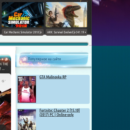
ARK: Survival Evolved [v 341.19 +
Tekken 7 - Ultimate Edition [v 4.22
DLCs] (2017) PC | Лицензия
+ DLCs] (2017) PC | RePack от
Chovka
Популярное на сайте
N THE
 ...
GTA Malinovka RP
Fortnite: Chapter 2 [15.10]
(2017) PC | Online-only