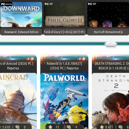
Field of Glory II [+ DLCs] (2017) PC |
StarCraft Remastered [v
Car Mechanic Simulator 2018 [v
Лицензия
1.23.9.10756] (2017) PC | Пиратка
1.6.8 + DLCs] (2017) PC | Лицензия
s of Aincrad (2026) PC |
Palworld [v 1.0.0.100427]
DEATH STRANDING 2: O
Пиратка
(2026) PC | Пиратка
BEACH [v 1.10.89.0] (2
5 610
0
11
4
8 421
0