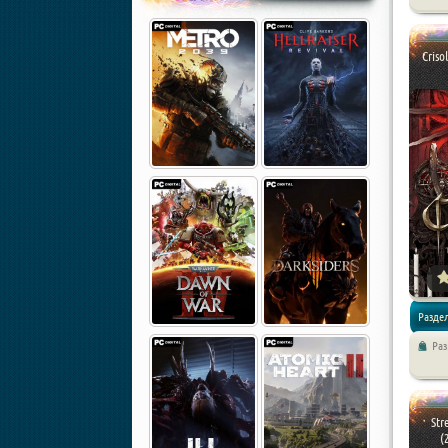
Стратег
Criso
Раздел
Ра
Экшены 
игры
Str
(