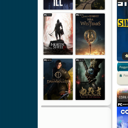
Раздел
Ра
Симуля
COPA C