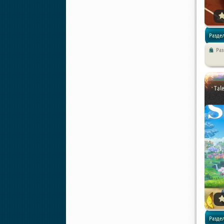
Раздел
Ра
Симуля
Tale
Раздел