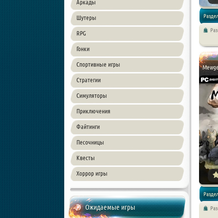
Аркады
Раздел
Шутеры
Ра
RPG
Экшены 
Гонки
Спортивные игры
Mewgen
Стратегии
Симуляторы
Приключения
Файтинги
Песочницы
Квесты
Хоррор игры
Раздел
Ожидаемые игры
Ра