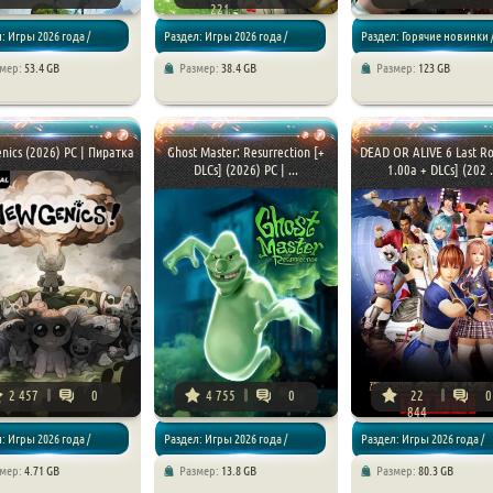
221
: Игры 2026 года /
Раздел: Игры 2026 года /
Раздел: Горячие новинки 
змер:
53.4 GB
Размер:
38.4 GB
Размер:
123 GB
/ RPG
Экшены / Шутеры
Игры 2026 года / Экшены /
Приключения
ics (2026) PC | Пиратка
Ghost Master: Resurrection [+
DEAD OR ALIVE 6 Last Ro
DLCs] (2026) PC | ...
1.00a + DLCs] (202 .
2 457
0
4 755
0
22
0
844
: Игры 2026 года /
Раздел: Игры 2026 года /
Раздел: Игры 2026 года /
змер:
4.71 GB
Размер:
13.8 GB
Размер:
80.3 GB