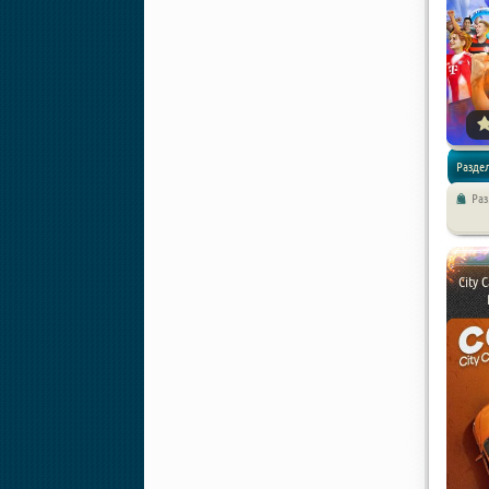
Раздел
Ра
Симуля
City 