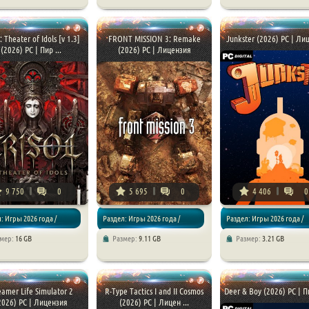
ии
Симуляторы
Экшены / Файтинги
l: Theater of Idols [v 1.3]
FRONT MISSION 3: Remake
Junkster (2026) PC | Ли
(2026) PC | Пир ...
(2026) PC | Лицензия
9 750
0
5 695
0
4 406
0
: Игры 2026 года /
Раздел: Игры 2026 года /
Раздел: Игры 2026 года /
змер:
16 GB
Размер:
9.11 GB
Размер:
3.21 GB
/ Шутеры / Хоррор
Стратегии
Приключения
eamer Life Simulator 2
R-Type Tactics I and II Cosmos
Deer & Boy (2026) PC | 
2026) PC | Лицензия
(2026) PC | Лицен ...