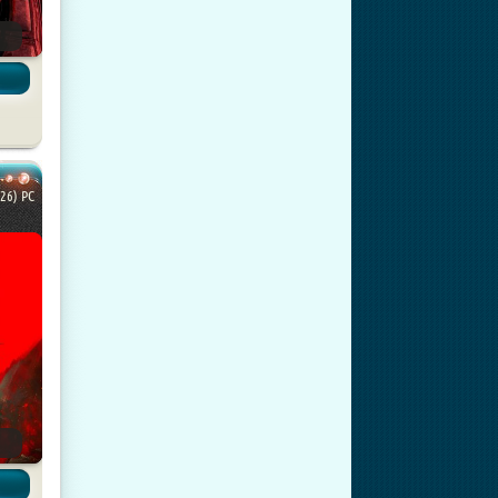
ы
026) PC