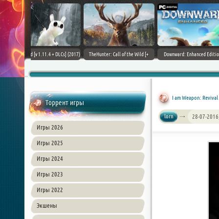
+ DLCs] (2017)
TheHunter: Call of the Wild [+
Downward: Enhanced Edition
Field of Glory II [+ 
зия
DLCs] (2017) PC | Лицензия
(2017) PC | Лицензия
Лиценз
I am Weapon: Revival 
Торрент игры
lorn
28-07-2016
Игры 2026
Игры 2025
Игры 2024
Игры 2023
Игры 2022
Экшены