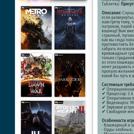
Таблетка:
Присут
Описание:
Cлучал
если развернутьс
навстречу тому, ч
патронов, парой 
кошмар! Вам вмес
странный, пугающ
как вы сюда попа
противостоять бе
собрать по оскол
кровожадные суще
только страдания
из этого кошмара
хочет раздавить и
пропало желание 
какой бы путь к 
Системные требо
✔ Операционная с
✔ Процессор: 2.6
✔ Оперативная п
✔ Видеокарта: NV
✔ Звуковое устрой
✔ Свободное мест
Особенности игр
- Кошмарный и з
- Орды злобных, 
- Множество раз