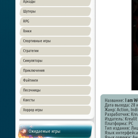
Аркады
Шутеры
RPG
Гонки
Спортивные игры
Стратегии
Симуляторы
Приключения
Файтинги
Песочницы
Название:
I am W
Квесты
Дата выхода: 28 и
Жанр: Action, Indi
Хоррор игры
Разработчик: Krea
Издатель: Krealit
Платформа: РС
Тип издания: Ли
Ожидаемые игры
Язык интерфейса
Язык озвучки: А