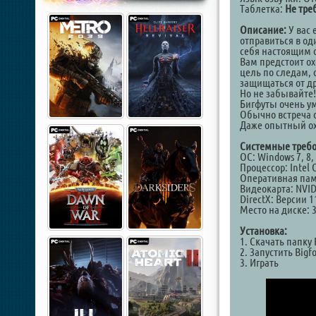
Таблетка:
Не тре
Описание:
У вас 
отправиться в о
себя настоящим 
Вам предстоит о
цель по следам, 
защищаться от др
Но не забывайте!
Бигфуты очень у
Обычно встреча с
Даже опытный охо
Системные требо
ОС: Windows 7, 8, 
Процессор: Intel 
Оперативная пам
Видеокарта: NVID
DirectX: Версии 1
Место на диске: 
Установка:
1. Скачать папку
2. Запустить Bigf
3. Играть