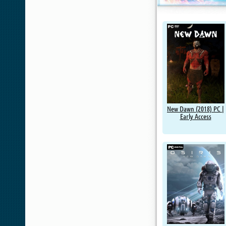
New Dawn (2018) PC |
Early Access