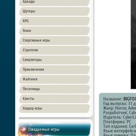
Аркады
Шутеры
RPG
Гонки
Спортивные игры
Стратегии
Симуляторы
Приключения
Файтинги
Песочницы
Название:
BIGFO
Квесты
Год выпуска: 31 
Жанр: Horror, Adv
Хоррор игры
Разработчик: Cyb
Издатель: CyberL
Платформа: PC
Тип издания: Earl
Ожидаемые игры
Язык интерфейса
Язык озвучки: От