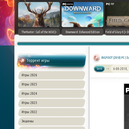
+ DLCs] (2017)
TheHunter: Call of the Wild [+
Downward: Enhanced Edition
Field of Glory II [+ 
зия
DLCs] (2017) PC | Лицензия
(2017) PC | Лицензия
Лиценз
BIGFOOT (2018) PC | Ea
Торрент игры
lorn
6-08-2018,
Игры 2026
Игры 2025
Игры 2024
Игры 2023
Игры 2022
Экшены