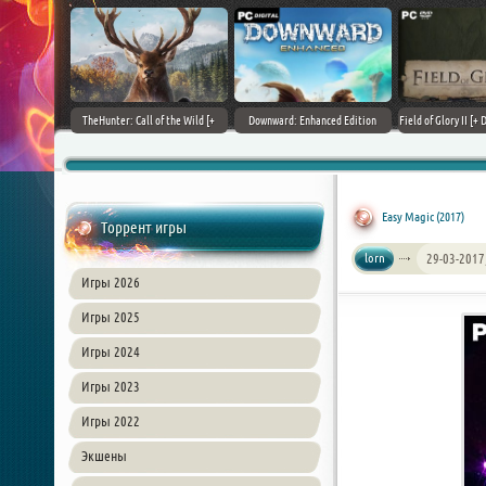
+ DLCs] (2017)
TheHunter: Call of the Wild [+
Downward: Enhanced Edition
Field of Glory II [+ 
зия
DLCs] (2017) PC | Лицензия
(2017) PC | Лицензия
Лиценз
Easy Magic (2017)
Торрент игры
lorn
29-03-2017
Игры 2026
Игры 2025
Игры 2024
Игры 2023
Игры 2022
Экшены