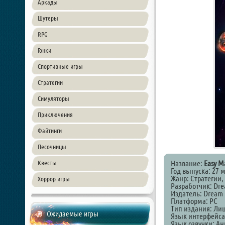
Аркады
Шутеры
RPG
Гонки
Спортивные игры
Стратегии
Симуляторы
Приключения
Файтинги
Песочницы
Название:
Easy M
Квесты
Год выпуска: 27 
Жанр: Стратегии
Хоррор игры
Разработчик: Dre
Издатель: Dream 
Платформа: PC
Тип издания: Ли
Ожидаемые игры
Язык интерфейса
Язык озвучки: А