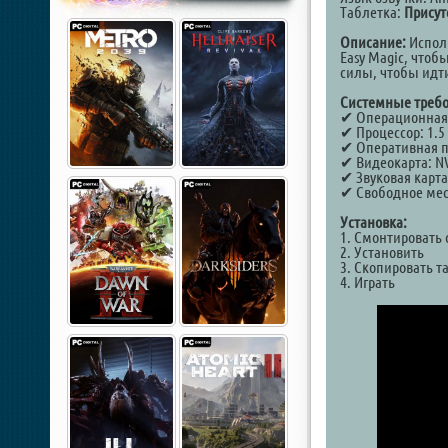
Таблетка:
Присут
Описание:
Исполь
Easy Magic, чтоб
силы, чтобы идт
Системные требо
✔ Операционная с
✔ Процессор: 1.5 
✔ Оперативная п
✔ Видеокарта: NVI
✔ Звуковая карта
✔ Свободное мест
Установка:
1. Смонтировать 
2. Установить
3. Скопировать т
4. Играть