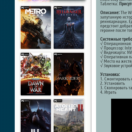
Таблетка:
Присут
Описание:
The Wi
запутанную исто
реинкарнации. Ед
предстоит добрат
героине после то
Системные требо
√ Операционная с
√ Процессор: Inte
√ Видеокарта: NV
√ Оперативная па
√ Место на жестк
√ Звуковое устрой
Установка:
1. Смонтировать 
2. Установить
3. Скопировать т
4. Играть