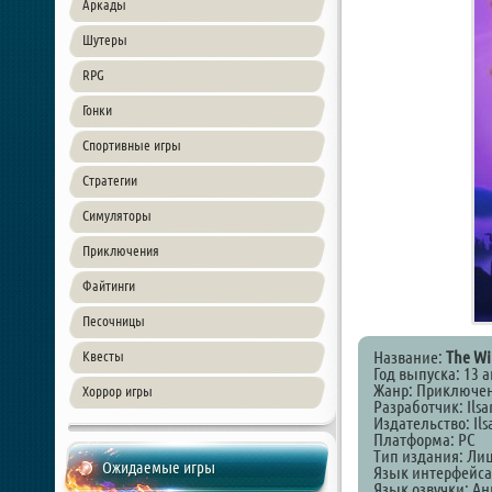
Аркады
Шутеры
RPG
Гонки
Спортивные игры
Стратегии
Симуляторы
Приключения
Файтинги
Песочницы
Название:
The Wi
Квесты
Год выпуска: 13 
Жанр: Приключен
Хоррор игры
Разработчик: Ilsa
Издательство: Ils
Платформа: PC
Тип издания: Ли
Ожидаемые игры
Язык интерфейса
Язык озвучки: А