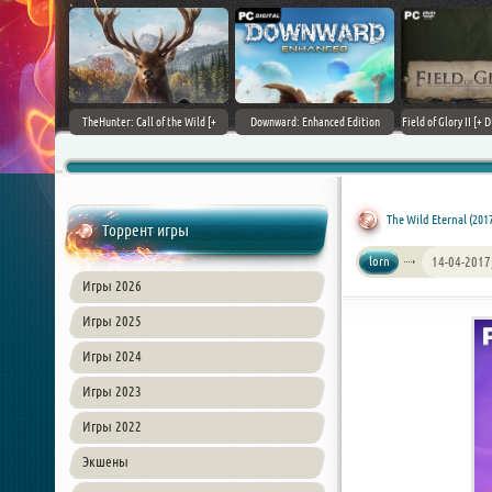
+ DLCs] (2017)
TheHunter: Call of the Wild [+
Downward: Enhanced Edition
Field of Glory II [+ 
зия
DLCs] (2017) PC | Лицензия
(2017) PC | Лицензия
Лиценз
The Wild Eternal (201
Торрент игры
lorn
14-04-2017
Игры 2026
Игры 2025
Игры 2024
Игры 2023
Игры 2022
Экшены