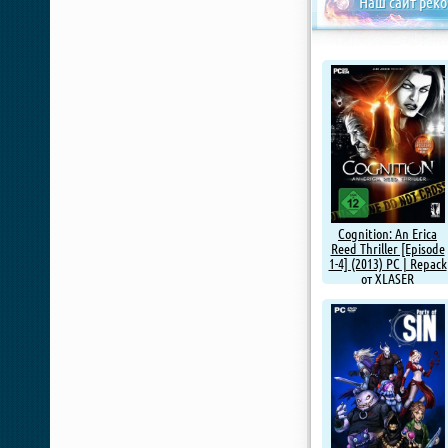
Наш сайт рек
Cognition: An Erica
Reed Thriller [Episode
1-4] (2013) PC | Repack
от XLASER