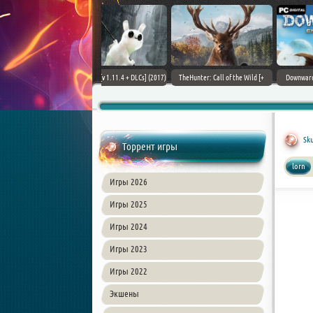
ain World [v 1.11.4 + DLCs] (2017)
TheHunter: Call of the Wild [+
Downward: Enhanced Edition
PC | Лицензия
DLCs] (2017) PC | Лицензия
(2017) PC | Лицензия
Sku
Торрент игры
lorn
Игры 2026
Игры 2025
Игры 2024
Игры 2023
Игры 2022
Экшены