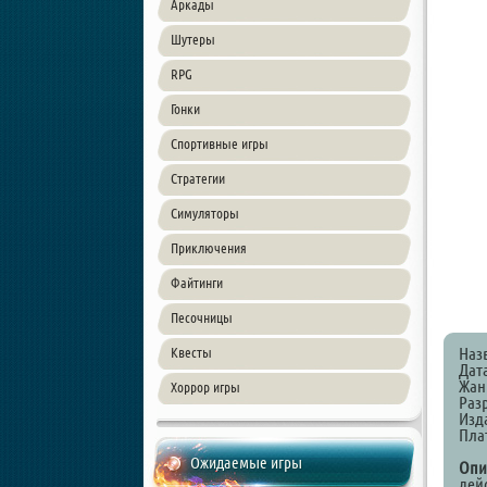
Аркады
Шутеры
RPG
Гонки
Спортивные игры
Стратегии
Симуляторы
Приключения
Файтинги
Песочницы
Наз
Квесты
Дат
Жанр
Хоррор игры
Разр
Изда
Пла
Ожидаемые игры
Опи
дей