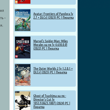
шил
Avatar: Frontiers of Pandora [v
2.7 + DLCs] (2023) PC | Пиратка
ть –
и.
Marvel’s Spider-Man: Miles
Morales на пк [v 4.630.0.0]
(2022) PC | Пиратка
The Outer Worlds 2 [v 1.2.0.1 +
DLCs] (2025) PC | Пиратка
Ghost of Tsushima на пк -
Director's Cut [v
1053.9.0623.1807] (2024) PC |
Пиратка