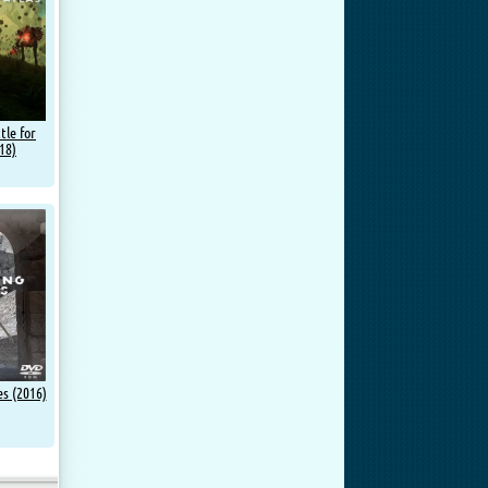
tle for
18)
s (2016)