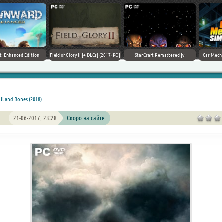
Field of Glory II [+ DLCs] (2017) PC |
StarCraft Remastered [v
Car Mechanic Simulator 2018 [v
Лицензия
1.23.9.10756] (2017) PC | Пиратка
1.6.8 + DLCs] (2017) PC | Лицензия
ll and Bones (2018)
21-06-2017, 23:28
Скоро на сайте