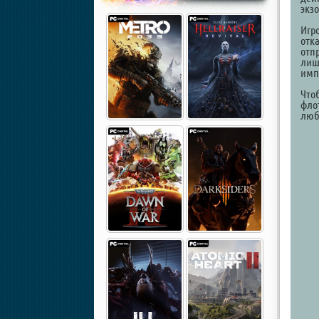
экз
Игр
отка
отп
лиш
имп
Что
фло
люб