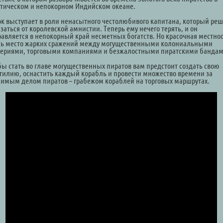
отическом и непокорном Индийском океане.
ок выступает в роли ненасытного честолюбивого капитана, который ре
заться от королевской амнистии. Теперь ему нечего терять, и он
равляется в непокорный край несметных богатств. Но красочная местнос
ь место жарких сражений между могущественными колониальными
ериями, торговыми компаниями и безжалостными пиратскими бандам
бы стать во главе могущественных пиратов вам предстоит создать свою
тилию, оснастить каждый корабль и провести множество времени за
имым делом пиратов – грабежом кораблей на торговых маршрутах.