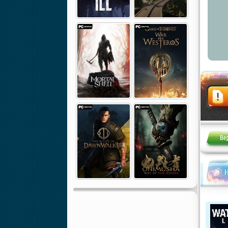
Жалоба
Н