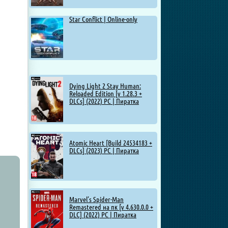
Star Conflict | Online-only
Dying Light 2 Stay Human:
Reloaded Edition [v 1.28.3 +
DLCs] (2022) PC | Пиратка
Atomic Heart [Build 24534183 +
DLCs] (2023) PC | Пиратка
Marvel’s Spider-Man
Remastered на пк [v 4.630.0.0 +
DLC] (2022) PC | Пиратка