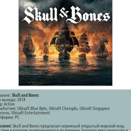
вание:
Skull and Bones
а выхода: 2018
: Action
аботчик: Ubisoft Blue Byte, Ubisoft Chengdu, Ubisoft Singapore
тель: Ubisoft Entertainment
тформа: PC
сание:
Skull and Bones предлагает огромный открытый морской мир,
ствие в котором разворачивается во времена Золотого века пиратства в