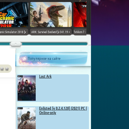
ARK: Survival Evolved [v 341.19 +
Tekken 7 - Ultimate Edition [v 4.22
DLCs] (2017) PC | Лицензия
+ DLCs] (2017) PC | RePack от
Chovka
Популярное на сайте
Lost Ark
Enlisted [v 0.2.4.128] (2021) PC |
Online-only