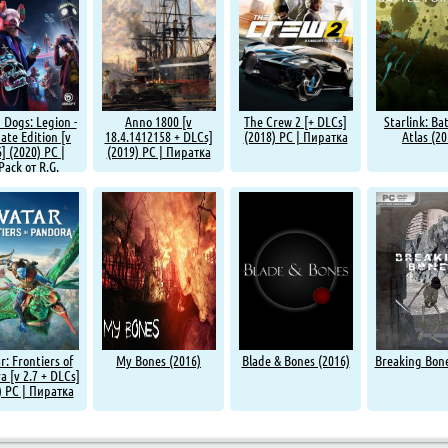
Dogs: Legion -
Anno 1800 [v
The Crew 2 [+ DLCs]
Starlink: Bat
ate Edition [v
18.4.1412158 + DLCs]
(2018) PC | Пиратка
Atlas (20
6] (2020) PC |
(2019) PC | Пиратка
Pack от R.G.
Механики
r: Frontiers of
My Bones (2016)
Blade & Bones (2016)
Breaking Bone
a [v 2.7 + DLCs]
) PC | Пиратка