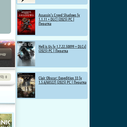
Assassin's Creed Shadows [v
1.1.11 + DLC] (2025) PC |
Пиратка
Hell is Us [v 1.7.22.50899 + DLCs]
(2025) PC | Пиратка
анду
0
Clair Obscur: Expedition 33 [v
1.5.6/68322] (2025) PC | Пиратка