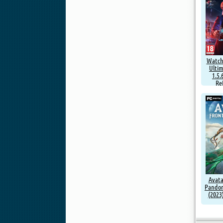
Watch 
Ultim
1.5.
Re
Avata
Pandor
(2023