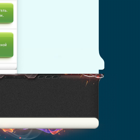
тель.
ем.
нной