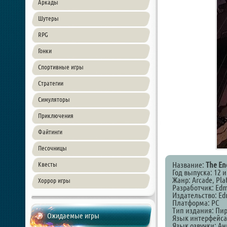
Аркады
Шутеры
RPG
Гонки
Спортивные игры
Стратегии
Симуляторы
Приключения
Файтинги
Песочницы
Название:
The End
Квесты
Год выпуска: 12 
Жанр: Arcade, Pla
Хоррор игры
Разработчик: Edmu
Издательство: Edm
Платформа: PC
Тип издания: Пи
Ожидаемые игры
Язык интерфейса
Язык озвучки: А