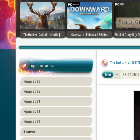
+ DLCs] (2017)
TheHunter: Call of the Wild [+
Downward: Enhanced Edition
Field of Glory II [+ 
зия
DLCs] (2017) PC | Лицензия
(2017) PC | Лицензия
Лиценз
The End Is Nigh (2017
Торрент игры
lorn
13-07-2017
Игры 2026
Игры 2025
Игры 2024
Игры 2023
Игры 2022
Экшены