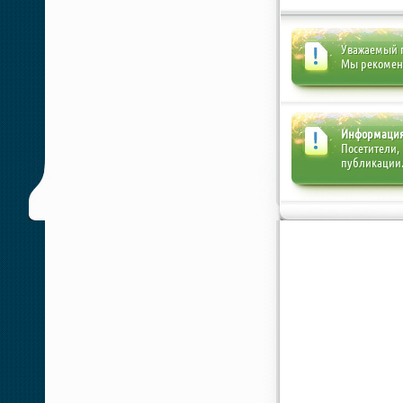
Уважаемый п
Мы рекоме
Информаци
Посетители,
публикации