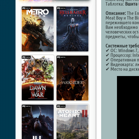
Таблэтка:
Вшита 
Описание:
The En
Meat Boy и The Bi
пережившего коне
Вам необходимо б
человеческих ост
предметы, чтобы
Системные требо
✔ ОС: Windows 7, 
✔ Процессор: Inte
✔ Оперативная п
✔ Видеокарта: л
✔ Место на диске