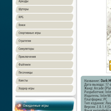
Аркады
Шутеры
RPG
Гонки
Спортивные игры
Стратегии
Симуляторы
Приключения
Файтинги
Песочницы
Название:
Dark M
Квесты
Дата выхода: 17 
Жанр: Arcade (Pla
Хоррор игры
Разработчик: Int
Издатель: InterW
Платформа: PC
Тип издания: Ли
Ожидаемые игры
Версия: 2.0.1.4 (
Язык интерфейса