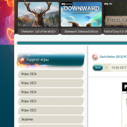
+ DLCs] (2017)
TheHunter: Call of the Wild [+
Downward: Enhanced Edition
Field of Glory II [+ 
зия
DLCs] (2017) PC | Лицензия
(2017) PC | Лицензия
Лиценз
Dark Matter (2013) P
Торрент игры
lorn
19-06-2017
Игры 2026
Игры 2025
Игры 2024
Игры 2023
Игры 2022
Экшены