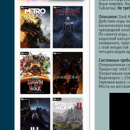
Язык озвучки: А
Таблетка:
Не тре
Описание:
Dark M
Действие игры пе
космического кор
чужеродной иноп
По сюжету игры, 
защитной капсуле
зловонного, проп
с этой непростой
четырех видов о
Системные требо
Операционная сист
Процессор: Intel 
Оперативная памя
Видеокарта: с 2
Звуковая карта: 
Места на жестком