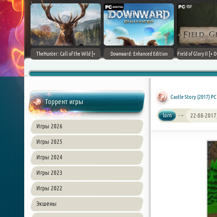
+ DLCs] (2017)
TheHunter: Call of the Wild [+
Downward: Enhanced Edition
Field of Glory II [+ 
зия
DLCs] (2017) PC | Лицензия
(2017) PC | Лицензия
Лиценз
Castle Story (2017) P
Торрент игры
lorn
22-08-2017
Игры 2026
Игры 2025
Игры 2024
Игры 2023
Игры 2022
Экшены