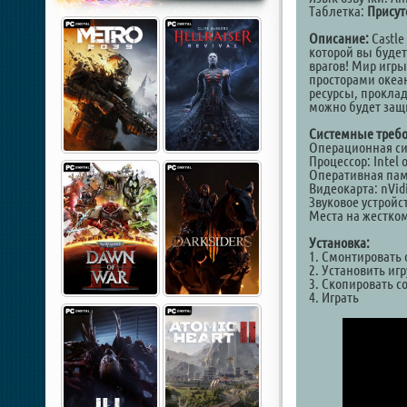
Таблетка:
Присут
Описание:
Castle
которой вы будет
врагов! Мир игры
просторами океа
ресурсы, проклад
можно будет защ
Системные требо
Операционная сист
Процессор: Intel 
Оперативная пам
Видеокарта: nVid
Звуковое устройс
Места на жестком
Установка:
1. Смонтировать 
2. Установить игр
3. Скопировать с
4. Играть