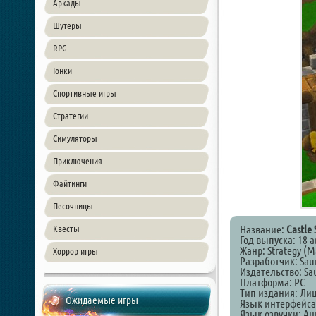
Аркады
Шутеры
RPG
Гонки
Спортивные игры
Стратегии
Симуляторы
Приключения
Файтинги
Песочницы
Название:
Castle 
Квесты
Год выпуска: 18 а
Жанр: Strategy (M
Хоррор игры
Разработчик: Sau
Издательство: Sa
Платформа: PC
Тип издания: Ли
Ожидаемые игры
Язык интерфейса
Язык озвучки: А