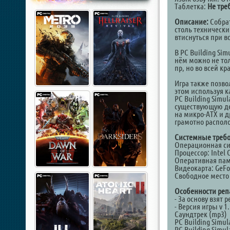
Таблетка:
Не тре
Описание:
Собрат
столь технически
втиснуться при 
В PC Building Si
нём можно не тол
пр, но во всей к
Игра также позв
этом используя к
PC Building Simu
существующую дет
на микро-ATX и д
грамотно распол
Системные требо
Операционная сис
Процессор: Intel 
Оперативная пам
Видеокарта: GeFo
Свободное место 
Особенности реп
- За основу взят 
- Версия игры v 1.
Саундтрек (mp3)
PC Building Simul
PC Building Simul