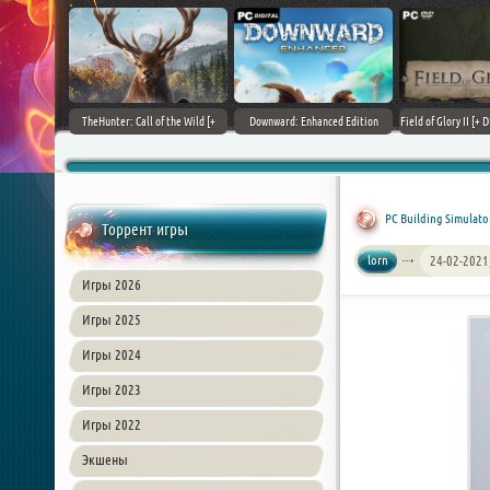
+ DLCs] (2017)
TheHunter: Call of the Wild [+
Downward: Enhanced Edition
Field of Glory II [+ 
зия
DLCs] (2017) PC | Лицензия
(2017) PC | Лицензия
Лиценз
PC Building Simulator 
Торрент игры
lorn
24-02-2021
Игры 2026
Игры 2025
Игры 2024
Игры 2023
Игры 2022
Экшены