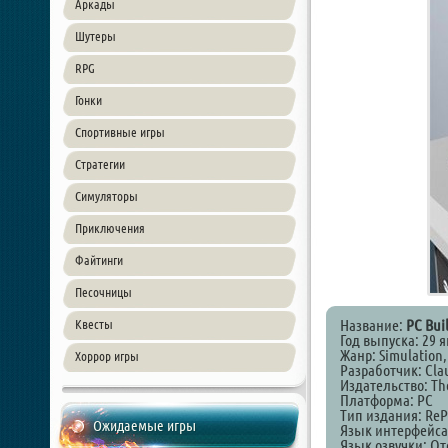
Аркады
Шутеры
RPG
Гонки
Спортивные игры
Стратегии
Симуляторы
Приключения
Файтинги
Песочницы
Название:
PC Bui
Квесты
Год выпуска: 29 
Жанр: Simulation,
Хоррор игры
Разработчик: Clau
Издательство: The
Платформа: PC
Тип издания: ReP
Ожидаемые игры
Язык интерфейса
Язык озвучки: От