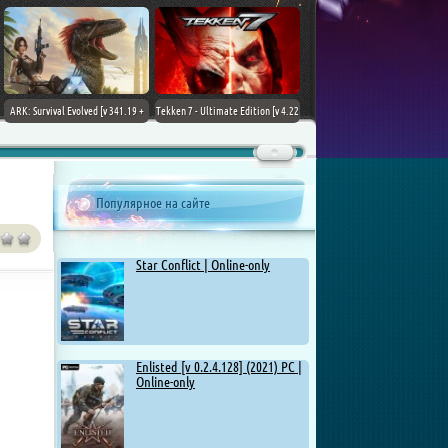
ARK: Survival Evolved [v 341.19 +
Tekken 7 - Ultimate Edition [v 4.22
DLCs] (2017) PC | Лицензия
+ DLCs] (2017) PC | RePack от
Chovka
Популярное на сайте
Star Conflict | Online-only
Enlisted [v 0.2.4.128] (2021) PC |
Online-only