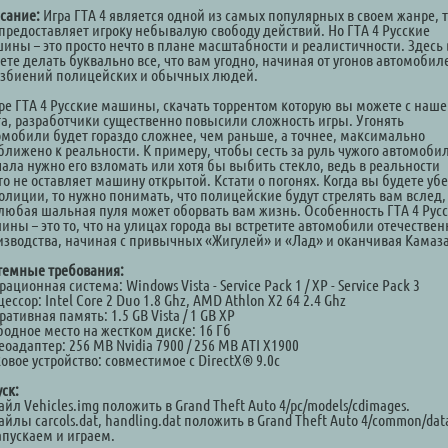
сание:
Игра ГТА 4 является одной из самых популярных в своем жанре, 
 предоставляет игроку небывалую свободу действий. Но ГТА 4 Русские
ины – это просто нечто в плане масштабности и реалистичности. Здесь
ете делать буквально все, что вам угодно, начиная от угонов автомобил
избиений полицейских и обычных людей.
гре ГТА 4 Русские машины, скачать торрентом которую вы можете с наше
та, разработчики существенно повысили сложность игры. Угонять
омобили будет гораздо сложнее, чем раньше, а точнее, максимально
ближено к реальности. К примеру, чтобы сесть за руль чужого автомобил
чала нужно его взломать или хотя бы выбить стекло, ведь в реальности
о не оставляет машину открытой. Кстати о погонях. Когда вы будете убе
полиции, то нужно понимать, что полицейские будут стрелять вам вслед,
 любая шальная пуля может оборвать вам жизнь. Особенность ГТА 4 Рус
ины – это то, что на улицах города вы встретите автомобили отечествен
изводства, начиная с привычных «Жигулей» и «Лад» и оканчивая Камаз
темные требования:
ационная система: Windows Vista - Service Pack 1 / XP - Service Pack 3
ессор: Intel Core 2 Duo 1.8 Ghz, AMD Athlon X2 64 2.4 Ghz
ативная память: 1.5 GB Vista / 1 GB XP
бодное место на жестком диске: 16 Гб
оадаптер: 256 MB Nvidia 7900 / 256 MB ATI X1900
овое устройство: совместимое с DirectX® 9.0c
ск:
айл Vehicles.img положить в Grand Theft Auto 4/pc/models/cdimages.
айлы carcols.dat, handling.dat положить в Grand Theft Auto 4/common/dat
апускаем и играем.