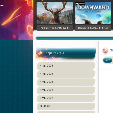
ain World [v 1.11.4 + DLCs] (2017)
TheHunter: Call of the Wild [+
Downward: Enhanced Edition
PC | Лицензия
DLCs] (2017) PC | Лицензия
(2017) PC | Лицензия
ГТ
Торрент игры
lorn
Игры 2026
Игры 2025
Игры 2024
Игры 2023
Игры 2022
Экшены