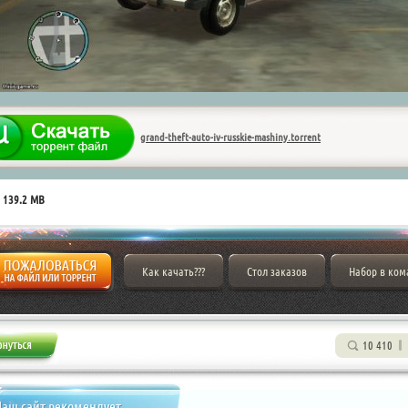
grand-theft-auto-iv-russkie-mashiny.torrent
 139.2 MB
Как качать???
Стол заказов
Набор в ком
10 410
аш сайт рекомендует