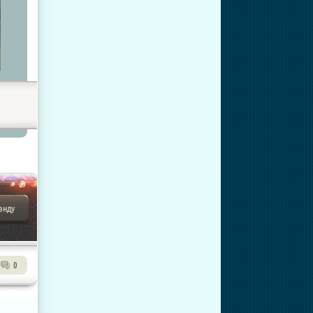
анду
0