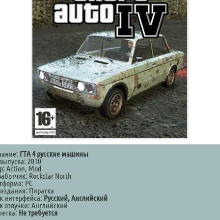
вание:
ГТА 4 русские машины
выпуска: 2010
: Action, Mod
аботчик: Rockstar North
тформа: PC
 издания: Пиратка
к интерфейса:
Русский, Английский
к озвучки: Английский
летка:
Не требуется