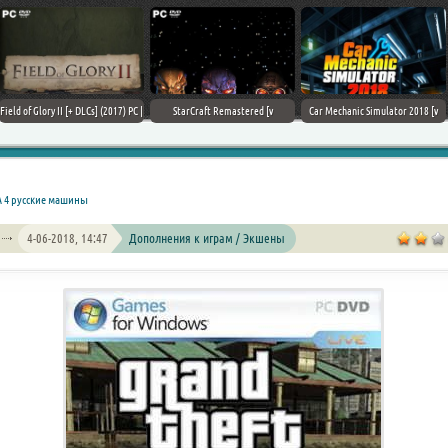
Field of Glory II [+ DLCs] (2017) PC |
StarCraft Remastered [v
Car Mechanic Simulator 2018 [v
Лицензия
1.23.9.10756] (2017) PC | Пиратка
1.6.8 + DLCs] (2017) PC | Лицензия
А 4 русские машины
4-06-2018, 14:47
Дополнения к играм / Экшены