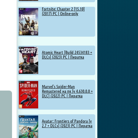
Fortnite: Chapter 2 [15.10]
(2017) PC | Online-only
Atomic Heart [Build 24534183 +
DLCs] (2023) PC | Пиратка
Marvel’s Spider-Man
Remastered на пк [v 4.630.0.0 +
DLC] (2022) PC | Пиратка
Avatar: Frontiers of Pandora [v
2.7 + DLCs] (2023) PC | Пиратка