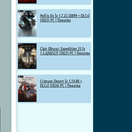
Hell is Us [v 1.7.22.50899 + DLCs]
(2025) PC | Пиратка
Clair Obscur: Expedition 33 [v
1.5.6/68322] (2025) PC | Пиратка
Crimson Desert [v 1.14.00 +
DLCs] (2026) PC | Пиратка