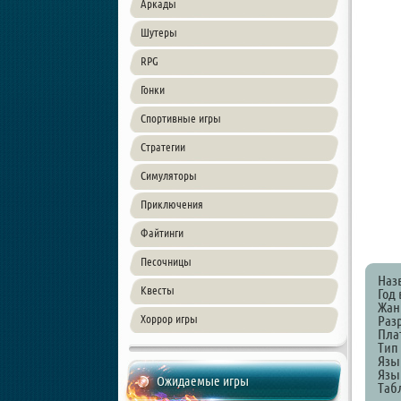
Аркады
Шутеры
RPG
Гонки
Спортивные игры
Стратегии
Симуляторы
Приключения
Файтинги
Песочницы
Наз
Квесты
Год 
Жанр
Хоррор игры
Разр
Пла
Тип
Язы
Язы
Ожидаемые игры
Таб