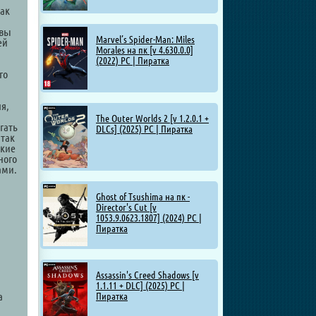
так
 вы
Marvel’s Spider-Man: Miles
ей
Morales на пк [v 4.630.0.0]
(2022) PC | Пиратка
го
я,
The Outer Worlds 2 [v 1.2.0.1 +
гать
DLCs] (2025) PC | Пиратка
 так
ские
ного
ами.
Ghost of Tsushima на пк -
Director's Cut [v
1053.9.0623.1807] (2024) PC |
Пиратка
Assassin's Creed Shadows [v
1.1.11 + DLC] (2025) PC |
a
Пиратка