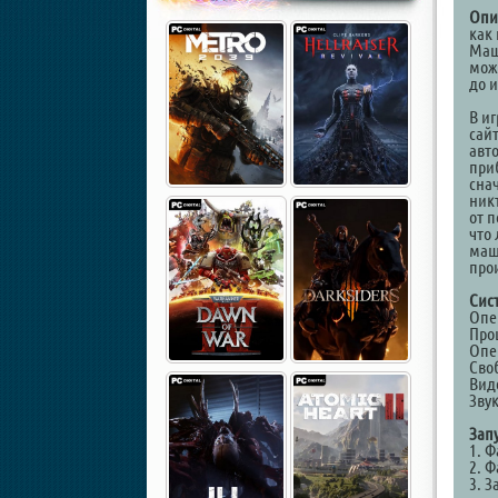
Опи
как
Маш
мож
до 
В и
сай
авт
при
сна
никт
от 
что
маш
про
Сис
Опер
Проц
Опер
Сво
Виде
Звук
Запу
1. Ф
2. Ф
3. З