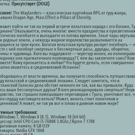
летка:
Присутствует (DOGE)
сание:
The Waylanders — классическая партийная RPG от гуру жанра,
авших Dragon Age, Mass Effect и Pillars of Eternity.
может пойти не так на первой встрече кельтского народа с его богами, Т
Дананн? Оказывается, очень многое: вместо празднества и просветлени
ктически погибаете и выпадаете из потока времени. Злые чары окутыв
и родные земли, а некогда мирное королевство разваливается на
ущиеся за трон куски. Богатая кельтская культура рискует погибнуть — 
сте с ней погибнут смертные и бессмертные расы, друиды, оборотни,
лины и чудовища. Кого вы поддержите — чересчур юного, но полноправ
ледника или прагматичного полководца? С кем вы заключите союз? Ком
ожете? Кому признаетесь в любви? Что будете делать, если совершенно
запно окажетесь в средневековой Испании?
ободившись от власти времени, вы получаете способность путешествов
ду кельтской и средневековой эпохами. Следует заметить, что в
стианской Галисии дела обстоят немного не так, как вы привыкли. Куда
ись ваши бессмертные друзья? В кого реинкарнировали смертные? Неу
довство, так страшно помешавшее переговорам с Туата, уничтожит все, ч
ого сердцу настоящего кельта? Может, винить стоит политиков и
щенников? А может, не так уж все и плохо в дивном новом мире?
темные требования:
Windows 7, Windows 8 (8.1), Windows 10 (64-bit)
ессор: Intel CPU Core i5-7600K 3.8Ghz / Ryzen 7 1700
ративная память: 8 GB ОЗУ
окарта: Nvidia GTX 1060
о на диске: 40 GB