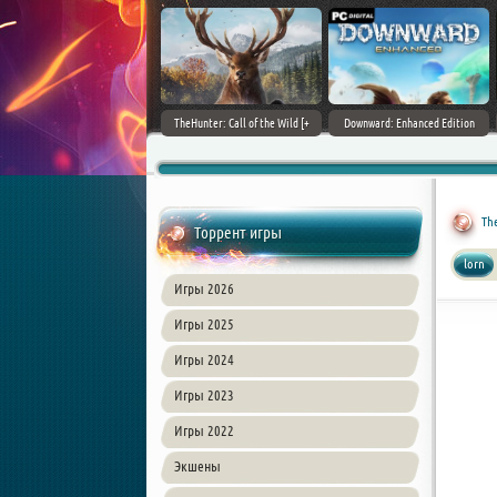
ain World [v 1.11.4 + DLCs] (2017)
TheHunter: Call of the Wild [+
Downward: Enhanced Edition
PC | Лицензия
DLCs] (2017) PC | Лицензия
(2017) PC | Лицензия
Th
Торрент игры
lorn
Игры 2026
Игры 2025
Игры 2024
Игры 2023
Игры 2022
Экшены