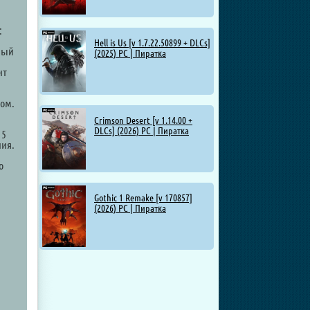
:
Hell is Us [v 1.7.22.50899 + DLCs]
ный
(2025) PC | Пиратка
нт
ом.
Crimson Desert [v 1.14.00 +
DLCs] (2026) PC | Пиратка
 5
ния.
о
Gothic 1 Remake [v 170857]
(2026) PC | Пиратка