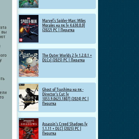
Marvel’s Spider-Man: Miles
Morales на пк [v 4.630.0.0]
уата
(2022) PC | Пиратка
я вы
ают
и
ного
The Outer Worlds 2 [v 1.2.0.1 +
у
DLCs] (2025) PC | Пиратка
ать
Ghost of Tsushima на пк -
жели
Director's Cut [v
то
1053.9.0623.1807] (2024) PC |
Пиратка
Assassin's Creed Shadows [v
1.1.11 + DLC] (2025) PC |
Пиратка