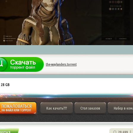
the-waylanders.torrent
 28 GB
Как качать???
Стол заказов
Набор в ком
20 699