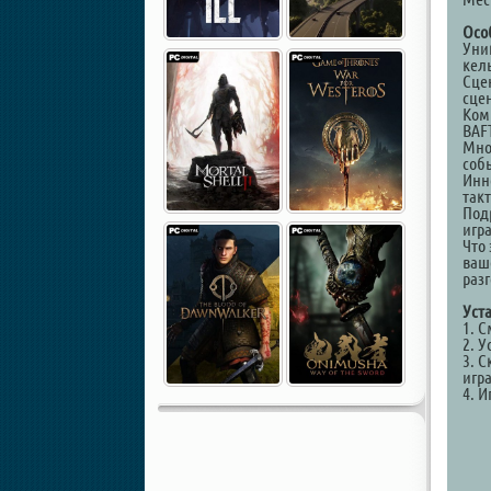
Осо
Уни
кел
Сце
сце
Ком
BAF
Мно
соб
Инн
так
Под
игр
Что
ваш
раз
Уст
1. 
2. У
3. С
игр
4. И