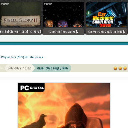
Field of Glory II [+ DLCs] (2017) PC |
StarCraft Remastered [v
Car Mechanic Simulator 2018 [v
Лицензия
1.23.9.10756] (2017) PC | Пиратка
1.6.8 + DLCs] (2017) PC | Лицензия
e Waylanders (2022) PC | Лицензия
3-02-2022, 16:02
Игры 2022 года / RPG