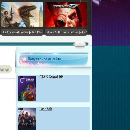
ARK: Survival Evolved [v 341.19 +
Tekken 7 - Ultimate Edition [v 4.22
DLCs] (2017) PC | Лицензия
+ DLCs] (2017) PC | RePack от
Chovka
Популярное на сайте
GTA 5 Grand RP
Lost Ark