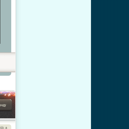
анду
0