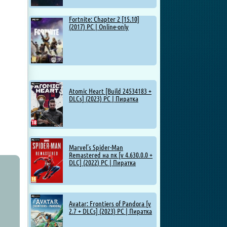
Fortnite: Chapter 2 [15.10]
(2017) PC | Online-only
Atomic Heart [Build 24534183 +
DLCs] (2023) PC | Пиратка
Marvel’s Spider-Man
Remastered на пк [v 4.630.0.0 +
DLC] (2022) PC | Пиратка
Avatar: Frontiers of Pandora [v
2.7 + DLCs] (2023) PC | Пиратка