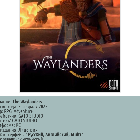
вание:
The Waylanders
а выхода: 2 февраля 2022
р: RPG, Adventure
работчик: GATO STUDIO
атель: GATO STUDIO
тформа: PC
 издания: Лицензия
к интерфейса:
Русский, Английский, Multi7
к озвучки: Английский