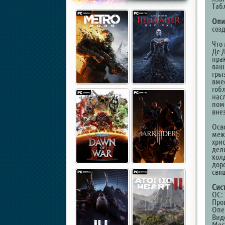
Таб
Опи
созд
Что 
Де 
пра
ваш
грыз
вме
гоб
нас
пом
вне
Осв
меж
хри
дел
кол
дор
свя
Сис
ОС: 
Проц
Опе
Виде
Мест