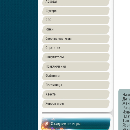
Аркады
Шутеры
RPG
Гонки
Спортивные игры
Стратегии
Симуляторы
Приключения
Файтинги
Песочницы
Наз
Квесты
Дат
Жан
Хоррор игры
Раз
Изд
Пла
Тип
Ожидаемые игры
Язы
Язы