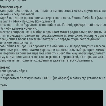
бенности игры:
кальный геймплей, основанный на путешествиях между двумя эпохами
ьтской и средневековой.
нарий написали настоящие мастера своего дела: Эмили Грейс Бак (глав
нарист) и Майк Лэйдлоу (консультант)
позитор — Инон Зур, автор основной темы Fallout, троекратный номина
TA и обладатель «Эмми».
жество концовок: ваш выбор в прошлом может радикально повлиять на
ытия в будущем. Самым непредсказуемым и, возможно, ужасным образ
овационная боевая система: построение отряда открывает глубокие
тические возможности.
робнейшая генерация персонажа: 6 обычных и 30 продвинутых классов,
абельных рас с кельтскими корнями и возможность выбора происхожде
 за партийная ролевая игра без сопартийцев? The Waylanders предлагает
ему вниманию множество самых разных персонажей, с которыми можн
говаривать, выполнять их задания и даже пытаться соблазнить.
ановка:
Смонтировать образ
становить
копировать таблетку из папки DOGE (на образе) в папку где установлена
а
грать