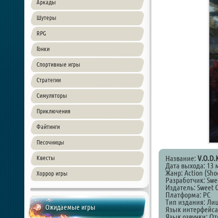
Аркады
Шутеры
RPG
Гонки
Спортивные игры
Стратегии
Симуляторы
Приключения
Файтинги
Песочницы
Название:
V.O.D.
Квесты
Дата выхода: 13 
Жанр: Action (Shoo
Хоррор игры
Разработчик: Swe
Издатель: Sweet 
Платформа: PC
Тип издания: Ли
Ожидаемые игры
Язык интерфейса
Язык озвучки: От