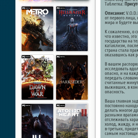
Таблетка:
Присут
Описание:
V.O.D.
от первого лица,
мира и будете в
К сожалению, о с
что известно, эт
государства на т
катаклизм, после
страна стала пра
оказавшись как р
В вашем распоря
исследовать вдол
опасно, и на каж
передать словами
считанные минуты
выживших, в кон
опасность.
Ваша главная зад
постоянно находи
делать многое др
разными врагами,
отслеживать хара
холод, жажду, и н
в-третьих, приде
самым настоящи