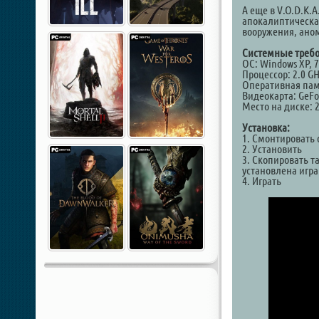
А еще в V.O.D.K.A
апокалиптическа
вооружения, аном
Системные требо
ОС: Windows XP, 7,
Процессор: 2.0 GH
Оперативная пам
Видеокарта: GeFo
Место на диске: 
Установка:
1. Смонтировать 
2. Установить
3. Скопировать т
установлена игра
4. Играть