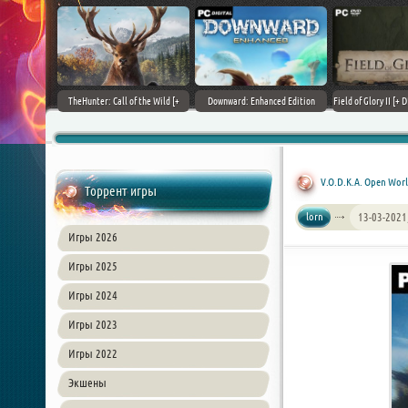
+ DLCs] (2017)
TheHunter: Call of the Wild [+
Downward: Enhanced Edition
Field of Glory II [+ 
зия
DLCs] (2017) PC | Лицензия
(2017) PC | Лицензия
Лиценз
V.O.D.K.A. Open Worl
Торрент игры
lorn
13-03-2021
Игры 2026
Игры 2025
Игры 2024
Игры 2023
Игры 2022
Экшены