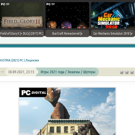
Field of Glory II [+ DLCs] (2017) PC |
StarCraft Remastered [v
Car Mechanic Simulator 2018 [v
Лицензия
1.23.9.10756] (2017) PC | Пиратка
1.6.8 + DLCs] (2017) PC | Лицензия
DUSTRIA (2021) PC | Лицензия
30-09-2021, 23:15
Игры 2021 года / Экшены / Шутеры