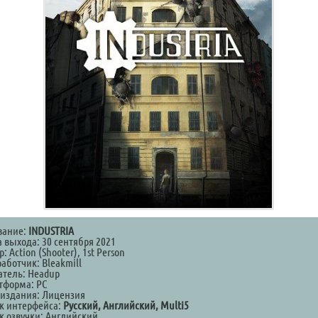
вание:
INDUSTRIA
а выхода: 30 сентября 2021
: Action (Shooter), 1st Person
аботчик: Bleakmill
атель: Headup
тформа: PC
 издания: Лицензия
к интерфейса:
Русский, Английский, Multi5
к озвучки: Английский