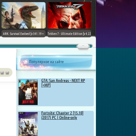
ARK: Survival Evolved [v 341.19 +
Tekken 7 - Ultimate Edition [v 4.22
DLCs] (2017) PC | Лицензия
+ DLCs] (2017) PC | RePack от
Chovka
Популярное на сайте
GTA: San Andreas - NEXT RP
[+MP]
Fortnite: Chapter 2 [15.10]
(2017) PC | Online-only