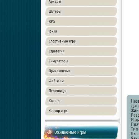
Аркады
Шутеры
RPG
Гонки
Спортивные игры
Стратегии
Симуляторы
Приключения
Файтинги
Песочницы
Наз
Квесты
Дат
Жанр
Хоррор игры
Разр
Изд
Пла
Тип
Ожидаемые игры
Язы
Язы