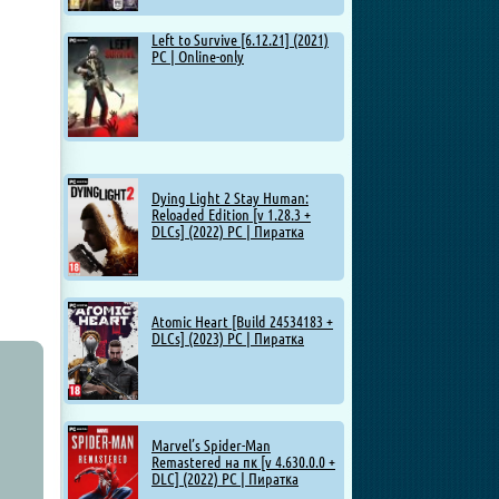
Left to Survive [6.12.21] (2021)
PC | Online-only
Dying Light 2 Stay Human:
Reloaded Edition [v 1.28.3 +
DLCs] (2022) PC | Пиратка
Atomic Heart [Build 24534183 +
DLCs] (2023) PC | Пиратка
Marvel’s Spider-Man
Remastered на пк [v 4.630.0.0 +
DLC] (2022) PC | Пиратка