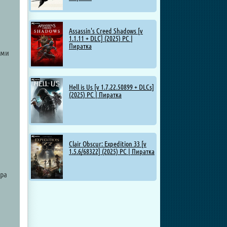
Assassin's Creed Shadows [v
1.1.11 + DLC] (2025) PC |
Пиратка
ами
Hell is Us [v 1.7.22.50899 + DLCs]
(2025) PC | Пиратка
Clair Obscur: Expedition 33 [v
1.5.6/68322] (2025) PC | Пиратка
гра