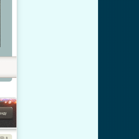
анду
0