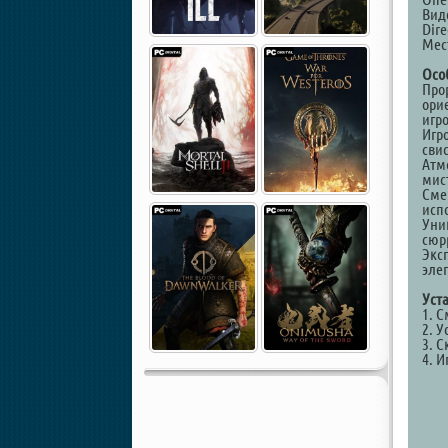
Виде
Dire
Мест
Осо
Про
ори
игро
Игр
сви
Атм
мис
Сме
исп
Уни
сюр
Экс
эле
Уст
1. 
2. У
3. С
4. И