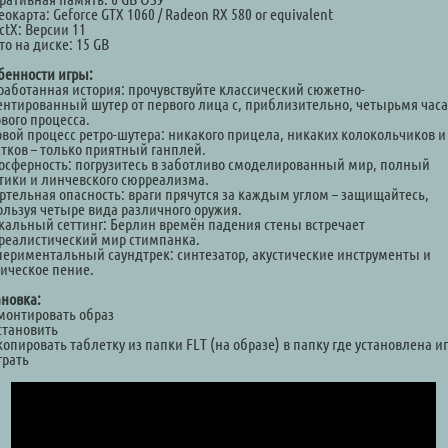
окарта: Geforce GTX 1060 / Radeon RX 580 or equivalent
ctX: Версии 11
о на диске: 15 GB
бенности игры:
работанная история: прочувствуйте классический сюжетно-
ентированный шутер от первого лица с, приблизительно, четырьмя час
вого процесса.
овой процесс ретро-шутера: никакого прицела, никаких колокольчиков и
стков – только приятный ганплей.
осферность: погрузитесь в заботливо смоделированный мир, полный
тики и линчевского сюрреализма.
ртельная опасность: враги прячутся за каждым углом – защищайтесь,
ользуя четыре вида различного оружия.
кальный сеттинг: Берлин времён падения стены встречает
реалистический мир стимпанка.
периментальный саундтрек: синтезатор, акустические инструменты и
гическое пение.
ановка:
Смонтировать образ
становить
копировать таблетку из папки FLT (на образе) в папку где установлена и
грать