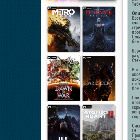
Таб
Опи
Вос
хол
стр
про
Пок
беж
Бер
раз
Сте
В т
око
дох
гос
Ком
Пои
пря
скр
воп
сюр
Сис
ОС: 
Проц
Опе