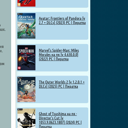
Avatar: Frontiers of Pandora [v
2.7 + DLCs] (2023) PC | Пиратка
о
вах.
ия
Marvel’s Spider-Man: Miles
и.
Morales на пк [v 4.630.0.0]
(2022) PC | Пиратка
ном
The Outer Worlds 2 [v 1.2.0.1 +
DLCs] (2025) PC | Пиратка
Ghost of Tsushima на пк -
Director's Cut [v
1053.9.0623.1807] (2024) PC |
Пиратка