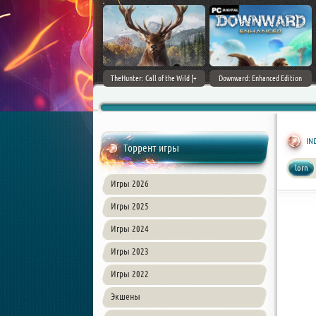
ain World [v 1.11.4 + DLCs] (2017)
TheHunter: Call of the Wild [+
Downward: Enhanced Edition
PC | Лицензия
DLCs] (2017) PC | Лицензия
(2017) PC | Лицензия
IN
Торрент игры
lorn
Игры 2026
Игры 2025
Игры 2024
Игры 2023
Игры 2022
Экшены