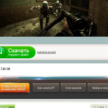
industria.torrent
 7.82 GB
Как качать???
Стол заказов
Набор в ком
5 414