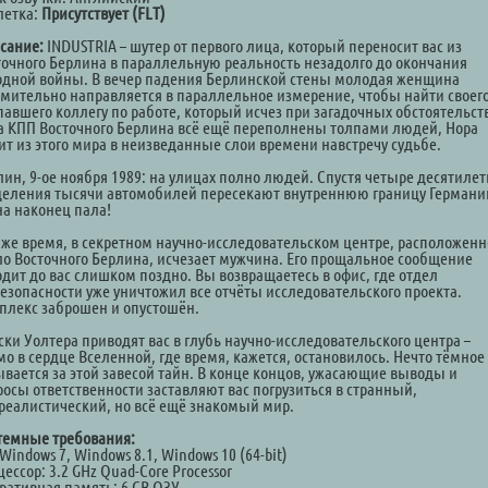
летка:
Присутствует (FLT)
сание:
INDUSTRIA – шутер от первого лица, который переносит вас из
точного Берлина в параллельную реальность незадолго до окончания
одной войны. В вечер падения Берлинской стены молодая женщина
емительно направляется в параллельное измерение, чтобы найти своег
павшего коллегу по работе, который исчез при загадочных обстоятельст
а КПП Восточного Берлина всё ещё переполнены толпами людей, Нора
ит из этого мира в неизведанные слои времени навстречу судьбе.
лин, 9-ое ноября 1989: на улицах полно людей. Спустя четыре десятилет
деления тысячи автомобилей пересекают внутреннюю границу Германи
на наконец пала!
о же время, в секретном научно-исследовательском центре, расположен
ло Восточного Берлина, исчезает мужчина. Его прощальное сообщение
одит до вас слишком поздно. Вы возвращаетесь в офис, где отдел
безопасности уже уничтожил все отчёты исследовательского проекта.
плекс заброшен и опустошён.
ски Уолтера приводят вас в глубь научно-исследовательского центра –
мо в сердце Вселенной, где время, кажется, остановилось. Нечто тёмное
ывается за этой завесой тайн. В конце концов, ужасающие выводы и
росы ответственности заставляют вас погрузиться в странный,
реалистический, но всё ещё знакомый мир.
темные требования:
Windows 7, Windows 8.1, Windows 10 (64-bit)
ессор: 3.2 GHz Quad-Core Processor
ративная память: 6 GB ОЗУ