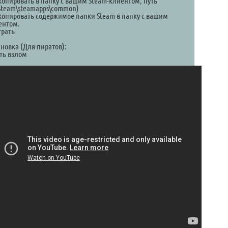
Скопировать в папку с вашим Steam-клиентом, путь
\Steam\steamapps\common)
Скопировать содержимое папки Steam в папку с вашим
ентом.
грать
ановка (Для пиратов):
ть взлом