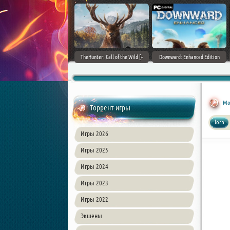
ain World [v 1.11.4 + DLCs] (2017)
TheHunter: Call of the Wild [+
Downward: Enhanced Edition
PC | Лицензия
DLCs] (2017) PC | Лицензия
(2017) PC | Лицензия
Mo
Торрент игры
lorn
Игры 2026
Игры 2025
Игры 2024
Игры 2023
Игры 2022
Экшены