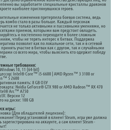
тепенно вы заработаете специальные кристаллы драконов
ткроете наиболее приглянувшихся героев.
чительные изменения претерпела боевая система, ведь
ерь комбо стало в разы больше. Каждый персонаж
ичается не только активными и пассивными умениями, но
есятками приемов, которыми вам предстоит овладеть.
нируйтесь и постепенно переходите к более сложным
аниям, чтобы не терять интерес к битвах. Поддержка
ератива позволит как по локальное сети, так и в сетевой
 принять участие в битвах как с другом, так и случайными
мерами со всего мира, чтобы выяснить кто одержит победу
тве.
темные требования:
Windows 10, 11 (64-bit)
ессор: Intel® Core™ i5-6600 | AMD Ryzen™ 3 3100 or
en™ 5 2600
ративная память: 8 GB ОЗУ
еокарта: Nvidia GeForce® GTX 980 or AMD Radeon™ RX 470
Intel® Arc™ A750
ctX: Версии 12
о на диске: 100 GB
уск игры:
ановка (Для обладателей лицензии):
нимание! Перед установкой в клиент Steam, игра уже должна
 зарегистрирована на аккаунте, а сам клиент Steam -
рыт!