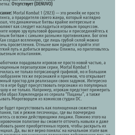
летка:
Отсутствует (DENUVO)
сание:
Mortal Kombat 1 (2023) — это ремейк не просто
тинга, а прародителя своего жанра, который наглядно
азал, что динамичные битвы крайне интересные и
воляют как следует насладиться игровым процессом.
ните новую эру культовой франшизы и присоединяйтесь к
йным битвам с самыми разными противниками. Бог огня
Кан создал вселенную, где лишь грубой силой можно
тичь просветления. Отныне вам придется пройти этот
егкий путь и добиться вершины Олимпа, но приготовьтесь
ерьезным испытаниям.
работчики порадовали игроков не просто новой частью, а
ноценным перезапуском серии. Mortal Kombat 1
ичилась не только потрясающей графикой, но и большим
нообразием тех же персонажей и приемов, что открывает
омный простор для реализации своих задумок. Интересно
что в игре будут присутствовать персонажи из популярных
ешоу и не только. Например, игрокам предстоит примерить
себя образ Хоумлендера из сериала “Пацаны”, а также
ывать Миротворцем из комиксов студии DC.
гре будет присутствовать как полноценная сюжетная
пания, так и режим песочницы, где вы поочередно
зитесь со всеми действующими лицами. Помимо этого на
нировочном полигоне вы сможете отточить навыки и даже
обовать ранее приобретенных героев, чтобы раскрыть их
енциал. Да, вы все верно поняла: на начальном этапе вам
ет доступно ограниченное количество действующих лиц, но