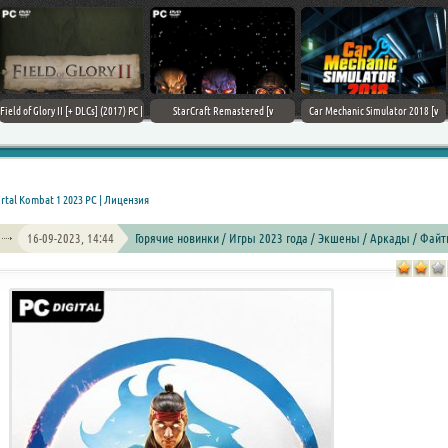
Field of Glory II [+ DLCs] (2017) PC |
StarCraft Remastered [v
Car Mechanic Simulator 2018 [v
Лицензия
1.23.9.10756] (2017) PC | Пиратка
1.6.8 + DLCs] (2017) PC | Лицензия
rtal Kombat 1 2023 PC | Лицензия
16-09-2023, 14:44
Горячие новинки / Игры 2023 года / Экшены / Аркады / Файт