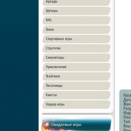
Аркады
Шутеры
RPG
Гонки
Спортивные игры
Стратегии
Симуляторы
Приключения
Файтинги
Песочницы
Наз
Квесты
Дат
Жанр
Хоррор игры
Раз
Изда
Пла
Тип
Ожидаемые игры
Язы
Язы