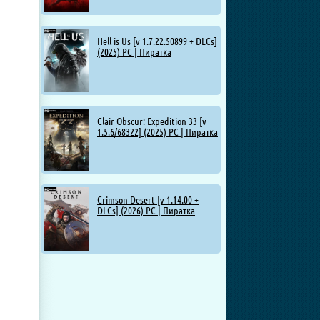
Hell is Us [v 1.7.22.50899 + DLCs]
(2025) PC | Пиратка
Clair Obscur: Expedition 33 [v
1.5.6/68322] (2025) PC | Пиратка
Crimson Desert [v 1.14.00 +
DLCs] (2026) PC | Пиратка