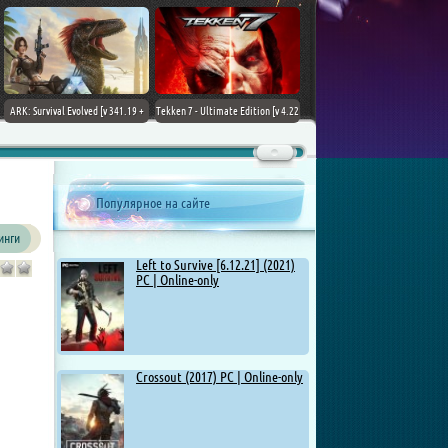
ARK: Survival Evolved [v 341.19 +
Tekken 7 - Ultimate Edition [v 4.22
DLCs] (2017) PC | Лицензия
+ DLCs] (2017) PC | RePack от
Chovka
Популярное на сайте
инги
Left to Survive [6.12.21] (2021)
PC | Online-only
Crossout (2017) PC | Online-only