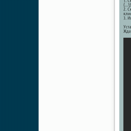
1. 
(...
2. 
кли
3. И
Уст
Жда