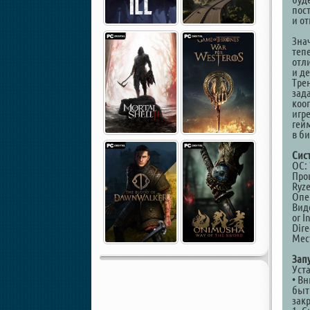
пос
и о
Зна
теп
отл
и д
Тре
зад
кооп
игре
гей
в би
Сис
ОС: 
Проц
Ryz
Опе
Вид
or 
Dire
Мест
Зап
Уст
• В
быть
зак