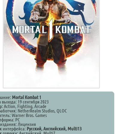
вание:
Mortal Kombat 1
а выхода: 19 сентября 2023
: Action, Fighting, Arcade
работчик: NetherRealm Studios, QLOC
тель: Warner Bros. Games
тформа: PC
 издания: Лицензия
к интерфейса:
Русский, Английский, Multi13
к озвучки: Английский, Multi7