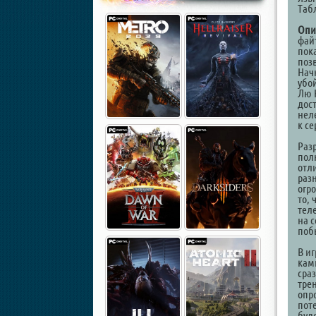
Таб
Опи
фай
пок
поз
Нач
убо
Лю 
дос
нел
к с
Раз
пол
отл
раз
огр
то, 
тел
на 
поб
В и
кам
сра
тре
опр
пот
буд