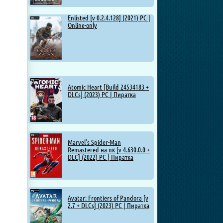
Enlisted [v 0.2.4.128] (2021) PC |
Online-only
Atomic Heart [Build 24534183 +
DLCs] (2023) PC | Пиратка
Marvel’s Spider-Man
Remastered на пк [v 4.630.0.0 +
DLC] (2022) PC | Пиратка
Avatar: Frontiers of Pandora [v
2.7 + DLCs] (2023) PC | Пиратка