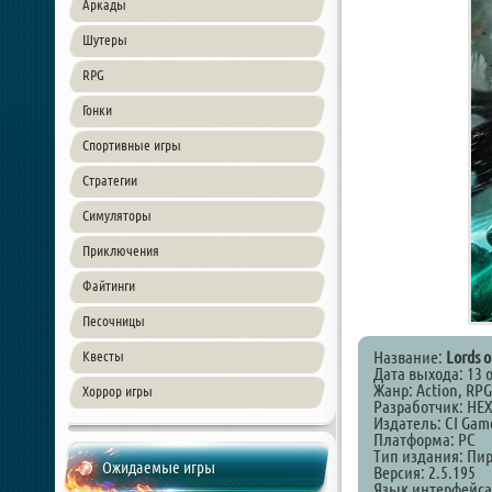
Аркады
Шутеры
RPG
Гонки
Спортивные игры
Стратегии
Симуляторы
Приключения
Файтинги
Песочницы
Название:
Lords o
Квесты
Дата выхода: 13 
Жанр: Action, RPG
Хоррор игры
Разработчик: H
Издатель: CI Gam
Платформа: PC
Тип издания: Пи
Ожидаемые игры
Версия: 2.5.195
Язык интерфейса