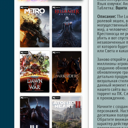
Язык озвучки: А
Таблетка:
Вшита 
Описание:
The Lo
ролевой экшен, 
могущественный 
мир, а человечес
Крестоносца не 
убить и вот спус
незаконченные п
от которого буде
или Света и кака
Заново откройте 
миллионы игроко
созданию обновле
обновленную гра
детально продум
визуальная стил
данный момент не
нашего сайта вы 
торрент на ПК. 
к прохождению.
Начните с создан
персонажей. Наст
десятками ползун
Обратите внимани
характер действу
прохождения в з