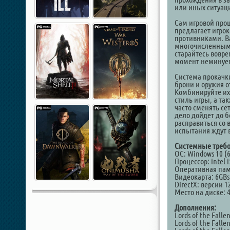
или иных ситуац
Сам игровой проц
предлагает игро
противниками. В
многочисленными 
старайтесь вовре
момент неминуе
Система прокачки
брони и оружия 
Комбинируйте их
стиль игры, а так
часто сменять се
дело дойдет до 
расправиться со
испытания ждут 
Системные требо
ОС: Windows 10 (6
Процессор: intel 
Оперативная пам
Видеокарта: 6GBs
DirectX: версии 1
Место на диске: 
Дополнения:
Lords of the Falle
Lords of the Fallen