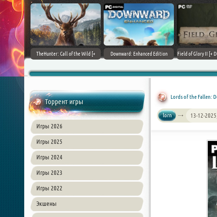
+ DLCs] (2017)
TheHunter: Call of the Wild [+
Downward: Enhanced Edition
Field of Glory II [+ 
зия
DLCs] (2017) PC | Лицензия
(2017) PC | Лицензия
Лиценз
Lords of the Fallen: D
Торрент игры
lorn
13-12-2025
Игры 2026
Игры 2025
Игры 2024
Игры 2023
Игры 2022
Экшены