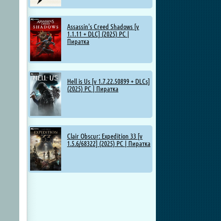
Assassin's Creed Shadows [v
1.1.11 + DLC] (2025) PC |
Пиратка
Hell is Us [v 1.7.22.50899 + DLCs]
(2025) PC | Пиратка
Clair Obscur: Expedition 33 [v
1.5.6/68322] (2025) PC | Пиратка