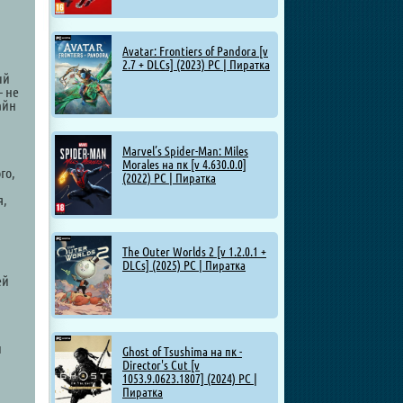
Avatar: Frontiers of Pandora [v
2.7 + DLCs] (2023) PC | Пиратка
ый
 не
айн
Marvel’s Spider-Man: Miles
Morales на пк [v 4.630.0.0]
го,
(2022) PC | Пиратка
я,
The Outer Worlds 2 [v 1.2.0.1 +
DLCs] (2025) PC | Пиратка
ей
и
Ghost of Tsushima на пк -
Director's Cut [v
1053.9.0623.1807] (2024) PC |
Пиратка