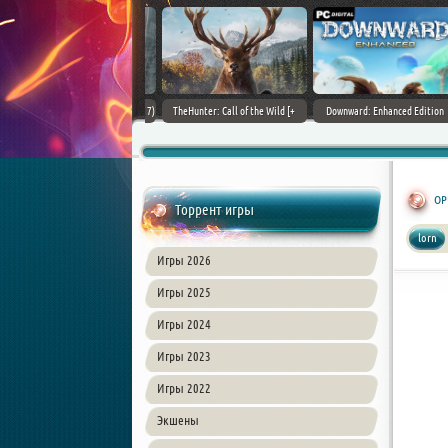
ain World [v 1.11.4 + DLCs] (2017)
TheHunter: Call of the Wild [+
Downward: Enhanced Edition
PC | Лицензия
DLCs] (2017) PC | Лицензия
(2017) PC | Лицензия
OPU
Торрент игры
lorn
Игры 2026
Игры 2025
Игры 2024
Игры 2023
Игры 2022
Экшены