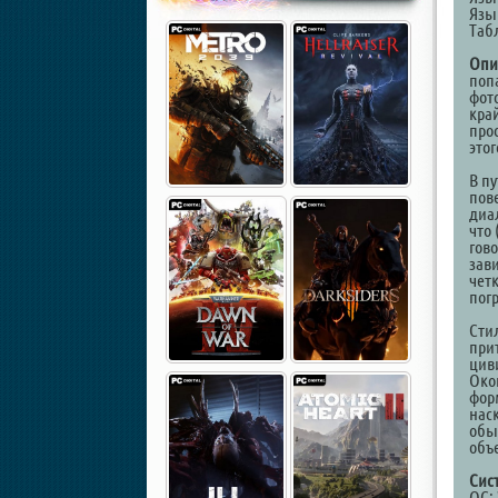
Язы
Таб
Опи
поп
фот
кра
про
этог
В п
пов
диа
что 
гов
зави
чет
пог
Сти
при
цив
Око
фор
нас
обы
объ
Сис
ОС: 