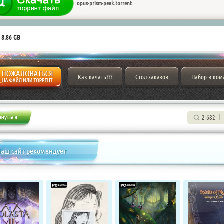
opus-prism-peak.torrent
 8.86 GB
Как качать???
Стол заказов
Набор в ком
2 682
аш сайт рекомендует