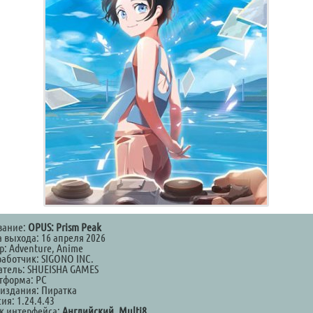
вание:
OPUS: Prism Peak
а выхода: 16 апреля 2026
р: Adventure, Anime
работчик: SIGONO INC.
атель: SHUEISHA GAMES
тформа: PC
 издания: Пиратка
ия: 1.24.4.43
к интерфейса:
Английский, Multi8