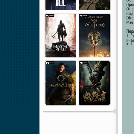
Проц
Опе
Вид
Dire
Мест
Пор
1. С
кир
2. З