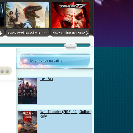
ARK: Survival Evolved [v 341.19 +
Tekken 7 - Ultimate Edition [v 4.22
DLCs] (2017) PC | Лицензия
+ DLCs] (2017) PC | RePack от
Chovka
Популярное на сайте
Lost Ark
War Thunder (2012) PC | Online-
only