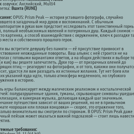
к озвучки: Английский, Multi4
летка:
Вшита (RUNE)
сание:
OPUS: Prism Peak — история уставшего фотографа, случайно
авшего в загадочный мир духов и воспоминаний. С обычным
оаппаратом в руках вам предстоит исследовать этот таинственный горн
й, полный необъяснимых явлений и потерянных душ. Каждый снимок —
сто картинка, а способ взаимодействия с окружением, ключ к разгадке т
о места и собственного прошлого героя.
ути вы встретите девушку без памяти — её присутствие привносит в
ествование неожиданные повороты. Ваш альянс с ней строится не на
логах с готовыми вариантами ответов, а на общих действиях и выборе то
(и как) вы решите запечатлеть. Духи гор — от призрачных оленей до
орящих птиц — реагируют на фотографии, и от того, какими они получатс
сит, удастся ли вам разгадать их истинные желания. Тут нет боев или
ких указаний куда идти, только атмосфера медленного, но глубокого
ружения в историю.
ль игры балансирует между магическим реализмом и ностальгической
тчей: полуразрушенные здания, туманы, скрывающие символы ушедш
илизации, и камерная музыка, делающая каждый шаг значимым.
нчание путешествия зависит от ваших решений, но не в привычном
мате «хорошая или плохая концовка» — скорее, это отражение того,
колько внимательно вы смотрели по сторонам. В OPUS: Prism Peak даже
чный пейзаж может оказаться важной подсказкой — стоит лишь навест
ектив.
темные требования:
Windows 10, 11 (64-bit)