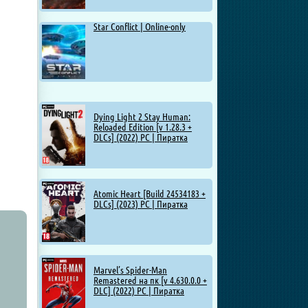
Star Conflict | Online-only
Dying Light 2 Stay Human:
Reloaded Edition [v 1.28.3 +
DLCs] (2022) PC | Пиратка
Atomic Heart [Build 24534183 +
DLCs] (2023) PC | Пиратка
Marvel’s Spider-Man
Remastered на пк [v 4.630.0.0 +
DLC] (2022) PC | Пиратка