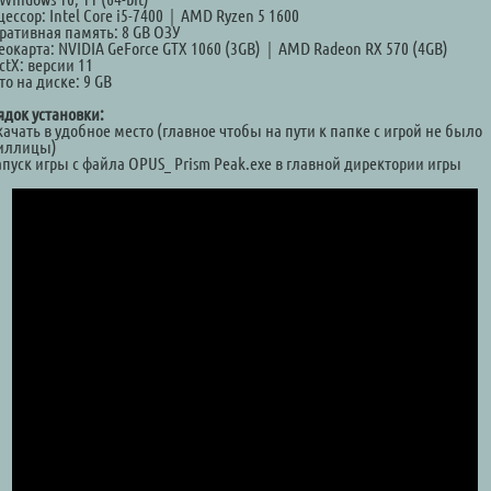
ессор: Intel Core i5-7400｜AMD Ryzen 5 1600
ративная память: 8 GB ОЗУ
еокарта: NVIDIA GeForce GTX 1060 (3GB)｜AMD Radeon RX 570 (4GB)
ctX: версии 11
о на диске: 9 GB
ядок установки:
качать в удобное место (главное чтобы на пути к папке с игрой не было
иллицы)
апуск игры с файла OPUS_ Prism Peak.exe в главной директории игры