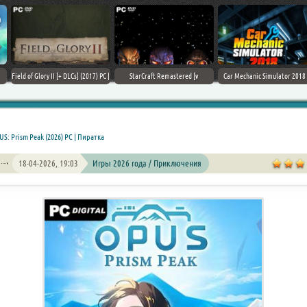
Field of Glory II [+ DLCs] (2017) PC |
StarCraft Remastered [v
Car Mechanic Simulator 2018 [v
Лицензия
1.23.9.10756] (2017) PC | Пиратка
1.6.8 + DLCs] (2017) PC | Лицензия
S: Prism Peak (2026) PC | Пиратка
18-04-2026, 19:03
Игры 2026 года / Приключения