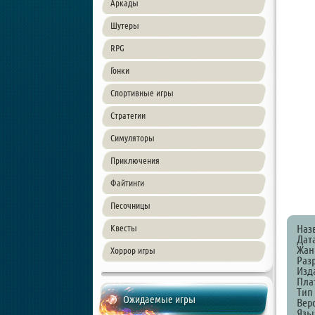
Аркады
Шутеры
RPG
Гонки
Спортивные игры
Стратегии
Симуляторы
Приключения
Файтинги
Песочницы
Наз
Квесты
Дат
Жан
Хоррор игры
Раз
Изд
Пла
Тип
Ожидаемые игры
Верс
Язы