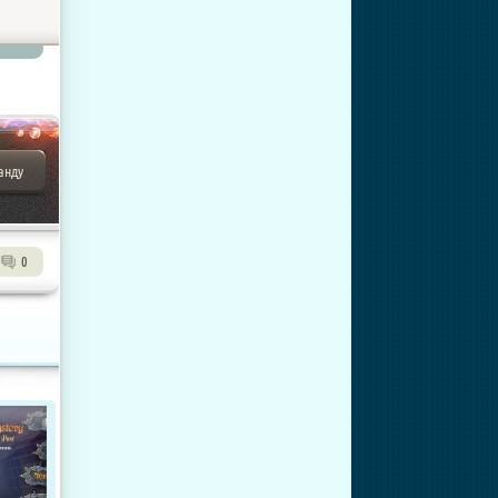
анду
0