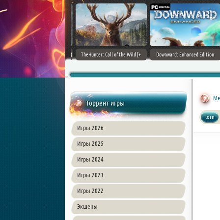
ain World [v 1.11.4 + DLCs] (2017)
TheHunter: Call of the Wild [+
Downward: Enhanced Edition
PC | Лицензия
DLCs] (2017) PC | Лицензия
(2017) PC | Лицензия
Med
Торрент игры
lorn
Игры 2026
Игры 2025
Игры 2024
Игры 2023
Игры 2022
Экшены