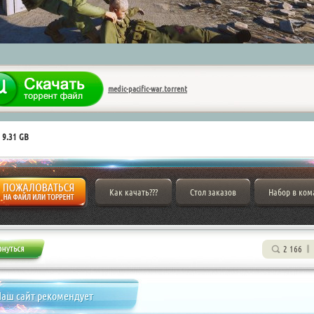
medic-pacific-war.torrent
 9.31 GB
Как качать???
Стол заказов
Набор в ком
2 166
аш сайт рекомендует