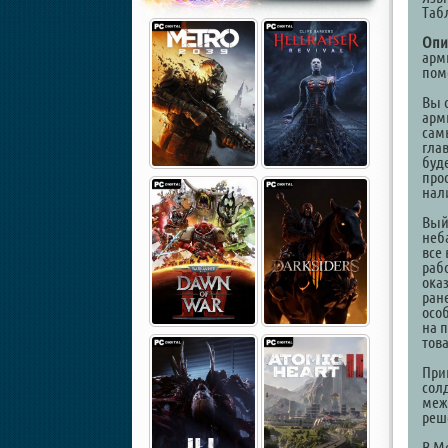
Таб
Опи
арм
пом
Вы 
арм
сам
гла
буде
прос
нал
Вый
неб
все 
раб
ока
ране
осо
на п
това
При
сол
меж
реше
В Me