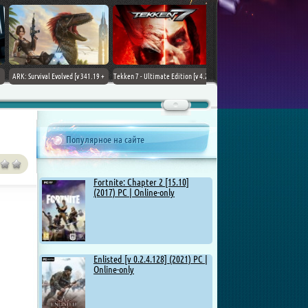
ARK: Survival Evolved [v 341.19 +
Tekken 7 - Ultimate Edition [v 4.22
DLCs] (2017) PC | Лицензия
+ DLCs] (2017) PC | RePack от
Chovka
Популярное на сайте
Fortnite: Chapter 2 [15.10]
(2017) PC | Online-only
Enlisted [v 0.2.4.128] (2021) PC |
Online-only