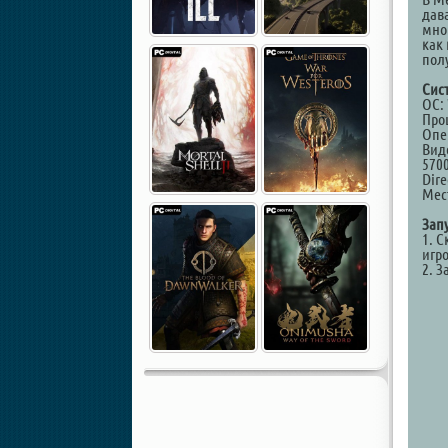
дав
мног
как
пол
Сис
ОС: 
Проц
Опе
Виде
5700
Dire
Мест
Зап
1. С
игр
2. З