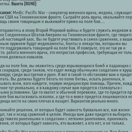
летка:
Вшита (RUNE)
сание:
Medic: Pacific War – симулятор военного врача, медика, служащег
ии США на Тихоокеанском фронте. Сыграйте роль врача, оказывайте пе
ощь своим товарищам и выживайте прямо на поле боя…
отправитесь в эпоху Второй Мировой войны и будете служить медиком в
ии Соединенных Штатов Америки на Тихоокеанском фронте, где творит
ый настоящий хаос. Вы не будете участвовать в самих сражениях, а ваш
вным оружием будут медикаменты, бинты и лекарства, которыми вы
те поддерживать товарищей на поле боя. И поверьте, это не так уж и
то. работа военного врача, это непростая профессия, требующая не тол
ичия должных навыков.
дя на поле боя, вы окажитесь среди взрывающихся бомб и падающих с
а снарядов, среди танков, что ездят между обычными солдатами и круш
вокруг, среди выстрелов и руин. И вот в такой-то обстановке вам и приде
отать. Вы должны будете бегать по полю битвы, искать раненных, и
зывать всем, кого найдете, первую медицинскую помощь. Причем, каж
ние тут уникально, и в каждому случае вам придется столкнуться с
быми условиями. Где-то хватит и обычной перевязки, где-то придется п
оле боя вытаскивать осколки, а где-то и вовсе придется лишившегося н
рища нести на своих плечах в лазарет. Вариантов реально много.
нимайте решения, от которых будет зависеть буквально все, как жизни
дат, так и исход сражений в целом. Иногда вам даже придется выбирать
ду тяжело раненными и солдатами с легкими ранениями, принимать
ния, от которых будет зависеть, кто выживет, а кто нет, и не только.
dic: Pacific War вам придется еще и приказам подчиняться. Вам будут