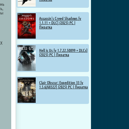
ень
ь,
вы
Assassin's Creed Shadows [v
1.1.11 + DLC] (2025) PC |
Пиратка
RX
Hell is Us [v 1.7.22.50899 + DLCs]
(2025) PC | Пиратка
Clair Obscur: Expedition 33 [v
1.5.6/68322] (2025) PC | Пиратка