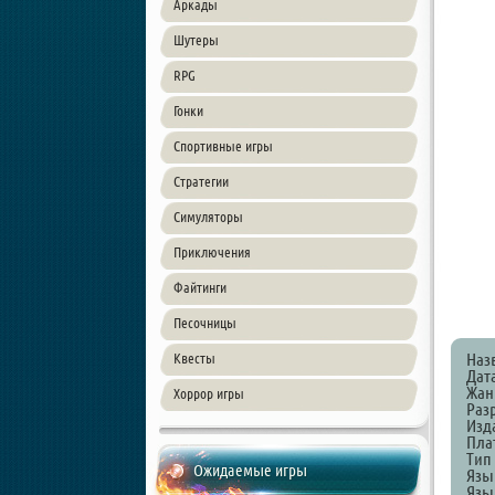
Аркады
Шутеры
RPG
Гонки
Спортивные игры
Стратегии
Симуляторы
Приключения
Файтинги
Песочницы
Наз
Квесты
Дат
Жанр
Хоррор игры
Разр
Изда
Пла
Тип 
Ожидаемые игры
Язы
Язы