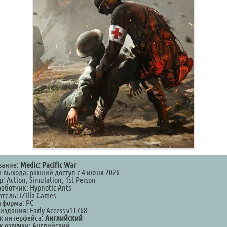
вание:
Medic: Pacific War
а выхода: ранний доступ с 4 июня 2026
: Action, Simulation, 1st Person
аботчик: Hypnotic Ants
тель: IZilla Games
тформа: PC
издания: Early Access v11768
к интерфейса:
Английский
к озвучки: Английский