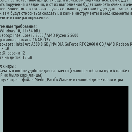
ать поручения и задания, и от их выполнения будет зависеть очень и оч
ое. Более того, в которых случаях от ваших действий будет даже зависет
 к вам будут относиться солдаты, и какие инструменты и медикаменты 
учите в свое распоряжение.
темные требования:
Windows 10, 11 (64-bit)
ессор: Intel Core i5 8500 / AMD Ryzen 5 5600
ративная память: 16 GB ОЗУ
окарта: Intel Arc A580 8 GB / NVIDIA GeForce RTX 2060 8 GB / AMD Radeon 
 8 GB
ctX: версии 12
а на диске: 15 GB
уск игры:
качать в любое удобное для вас место (главное чтобы на пути к папке с
ой не было кириллицы)
апуск игры с файла Medic_PacificWar.exe в главной директории игры