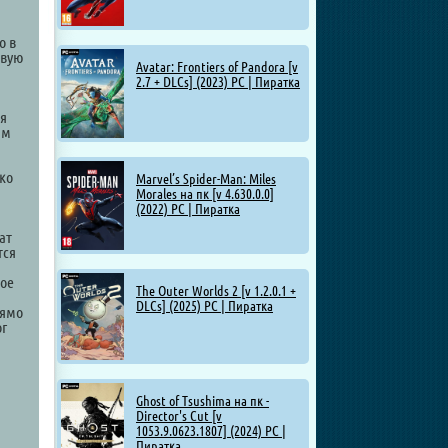
о в
рвую
Avatar: Frontiers of Pandora [v
2.7 + DLCs] (2023) PC | Пиратка
ся
им
ько
Marvel’s Spider-Man: Miles
Morales на пк [v 4.630.0.0]
(2022) PC | Пиратка
ат
тся
дое
The Outer Worlds 2 [v 1.2.0.1 +
DLCs] (2025) PC | Пиратка
рямо
ог
Ghost of Tsushima на пк -
Director's Cut [v
1053.9.0623.1807] (2024) PC |
Пиратка