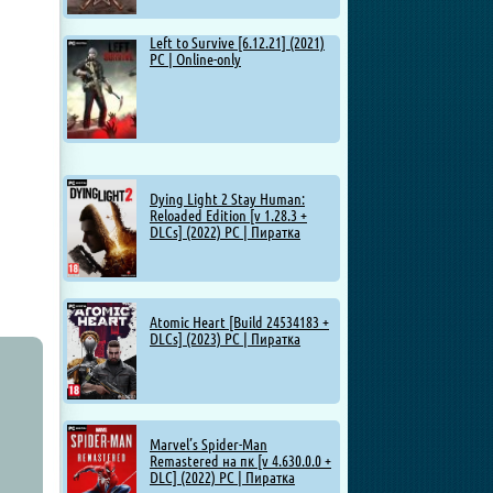
Left to Survive [6.12.21] (2021)
PC | Online-only
Dying Light 2 Stay Human:
Reloaded Edition [v 1.28.3 +
DLCs] (2022) PC | Пиратка
Atomic Heart [Build 24534183 +
DLCs] (2023) PC | Пиратка
Marvel’s Spider-Man
Remastered на пк [v 4.630.0.0 +
DLC] (2022) PC | Пиратка