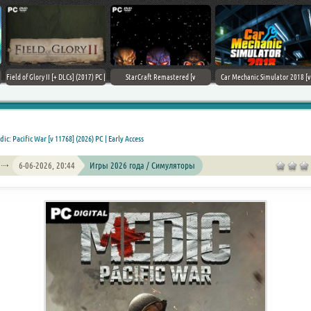
Field of Glory II [+ DLCs] (2017) PC |
StarCraft Remastered [v
Car Mechanic Simulator 2018 [v
Лицензия
1.23.9.10756] (2017) PC | Пиратка
1.6.8 + DLCs] (2017) PC | Лицензия
ic: Pacific War [v 11768] (2026) PC | Early Access
6-06-2026, 20:44
Игры 2026 года / Симуляторы