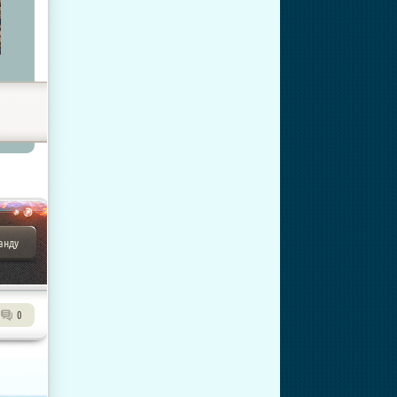
анду
0