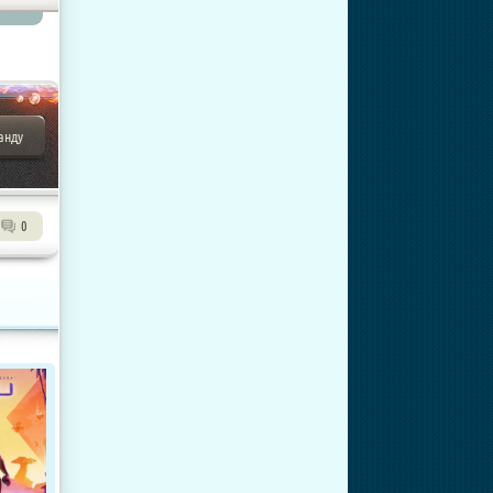
анду
0