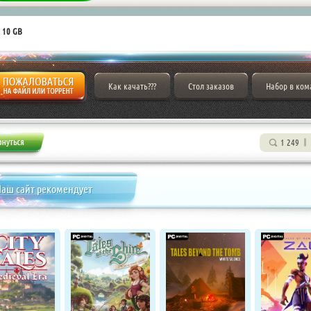
 10 GB
Как качать???
Стол заказов
Набор в ком
1 249
аш сайт рекомендует