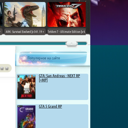
ARK: Survival Evolved [v 341.19 +
Tekken 7 - Ultimate Edition [v 4.22
DLCs] (2017) PC | Лицензия
+ DLCs] (2017) PC | RePack от
Chovka
Популярное на сайте
GTA: San Andreas - NEXT RP
[+MP]
GTA 5 Grand RP