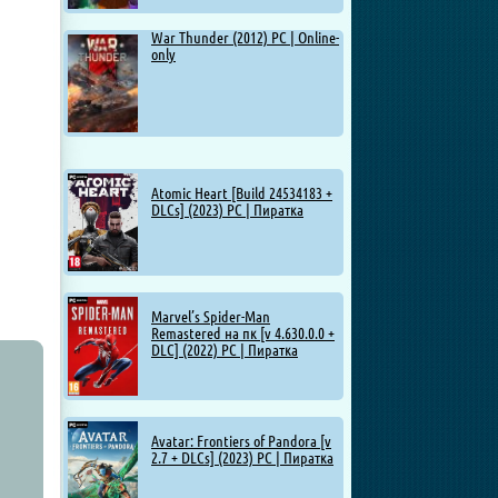
War Thunder (2012) PC | Online-
only
Atomic Heart [Build 24534183 +
DLCs] (2023) PC | Пиратка
Marvel’s Spider-Man
Remastered на пк [v 4.630.0.0 +
DLC] (2022) PC | Пиратка
Avatar: Frontiers of Pandora [v
2.7 + DLCs] (2023) PC | Пиратка