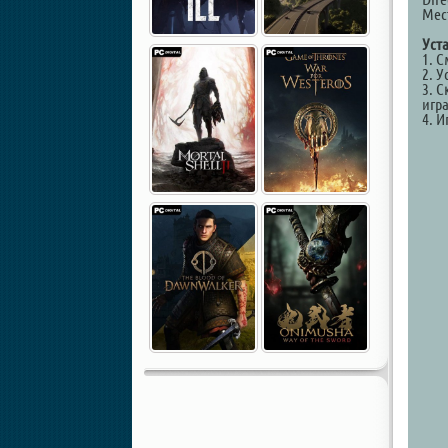
Мест
Уст
1. 
2. У
3. С
игр
4. И