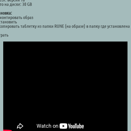
о на диске: 30 GB
ановка:
Смонтировать образ
становить
копировать таблетку из папки RUNE (на образе) в папку где установлена
а
грать