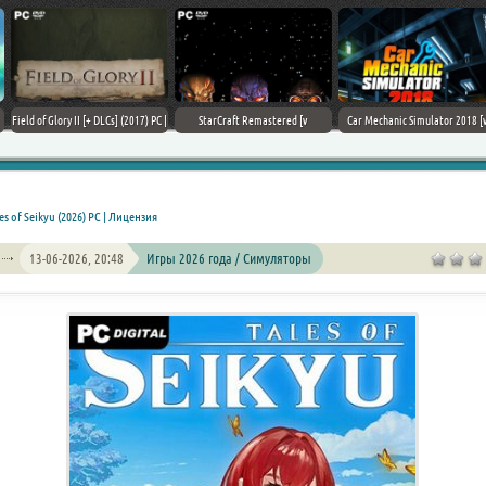
Field of Glory II [+ DLCs] (2017) PC |
StarCraft Remastered [v
Car Mechanic Simulator 2018 [v
Лицензия
1.23.9.10756] (2017) PC | Пиратка
1.6.8 + DLCs] (2017) PC | Лицензия
es of Seikyu (2026) PC | Лицензия
13-06-2026, 20:48
Игры 2026 года / Симуляторы