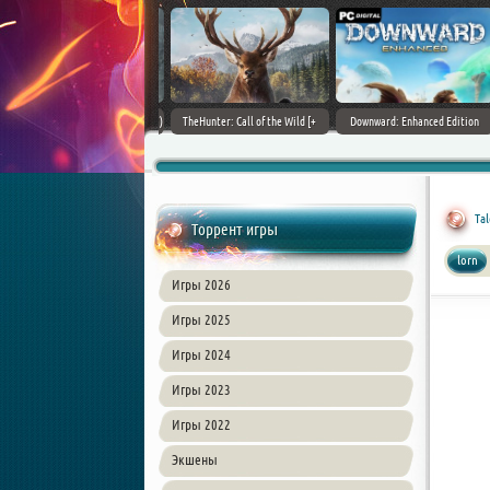
ain World [v 1.11.4 + DLCs] (2017)
TheHunter: Call of the Wild [+
Downward: Enhanced Edition
PC | Лицензия
DLCs] (2017) PC | Лицензия
(2017) PC | Лицензия
Tal
Торрент игры
lorn
Игры 2026
Игры 2025
Игры 2024
Игры 2023
Игры 2022
Экшены