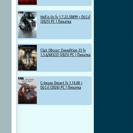
Hell is Us [v 1.7.22.50899 + DLCs]
(2025) PC | Пиратка
Clair Obscur: Expedition 33 [v
1.5.6/68322] (2025) PC | Пиратка
Crimson Desert [v 1.14.00 +
DLCs] (2026) PC | Пиратка