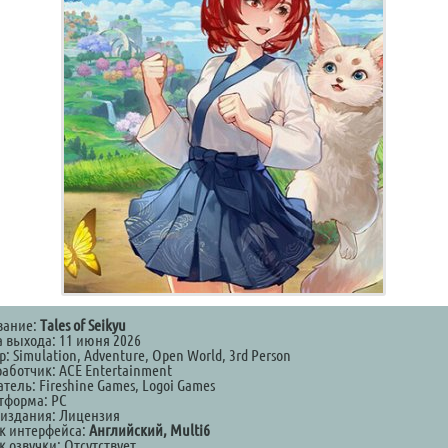
вание:
Tales of Seikyu
а выхода: 11 июня 2026
: Simulation, Adventure, Open World, 3rd Person
работчик: ACE Entertainment
тель: Fireshine Games, Logoi Games
тформа: PC
 издания: Лицензия
к интерфейса:
Английский, Multi6
 озвучки: Отсутствует