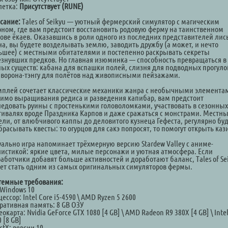
летка:
Присутствует (RUNE)
сание:
Tales of Seikyu — уютный фермерский симулятор с магическим
оном, где вам предстоит восстановить родовую ферму на таинственном
рове ёкаев. Оказавшись в роли одного из последних представителей лис
на, вы будете возделывать землю, заводить дружбу (а может, и нечто
ьшее) с местными обитателями и постепенно раскрывать секреты
езнувших предков. Но главная изюминка — способность превращаться в
ных существ: кабана для вспашки полей, слизня для подводных прогуло
 ворона-тэнгу для полётов над живописными пейзажами.
мплей сочетает классические механики жанра с необычными элемента
имо выращивания редиса и разведения капибар, вам предстоит
ледовать руины с простенькими головоломками, участвовать в сезонных
тивалях вроде Праздника Карпов и даже сражаться с монстрами. Местн
ели, от влюбчивого каппы до деловитого кузнеца Гефеста, регулярно буд
расывать квесты: то огурцов для сакэ попросят, то помогут открыть каз
уально игра напоминает трёхмерную версию Stardew Valley с аниме-
листикой: яркие цвета, милые персонажи и уютная атмосфера. Если
работчики добавят больше активностей и доработают баланс, Tales of Se
ет стать одним из самых оригинальных симуляторов фермы.
темные требования:
 Windows 10
ессор: Intel Core i5-4590 \ AMD Ryzen 5 2600
ративная память: 8 GB ОЗУ
окарта: Nvidia GeForce GTX 1080 [4 GB] \ AMD Radeon R9 380X [4 GB] \ Intel
 [8 GB]
ctX: версии 10