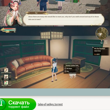
tales-of-seikyu.torrent