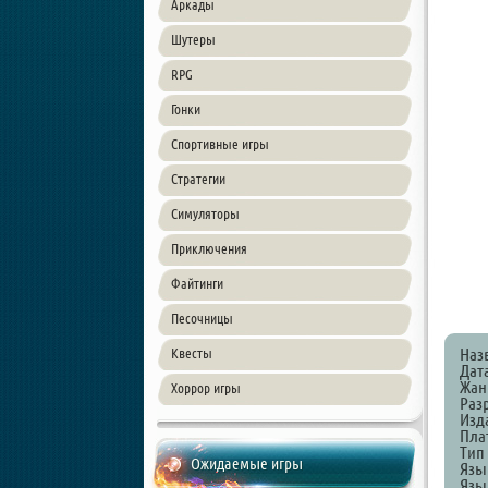
Аркады
Шутеры
RPG
Гонки
Спортивные игры
Стратегии
Симуляторы
Приключения
Файтинги
Песочницы
Наз
Квесты
Дат
Жанр
Хоррор игры
Раз
Изда
Пла
Тип
Ожидаемые игры
Язы
Язык