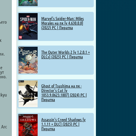
Marvel’s Spider-Man: Miles
ьего
Morales на пк [v 4.630.0.0]
(2022) PC | Пиратка
к
The Outer Worlds 2 [v 1.2.0.1 +
ми.
DLCs] (2025) PC | Пиратка
ые
ут
ино.
Ghost of Tsushima на пк -
Director's Cut [v
ikyu
1053.9.0623.1807] (2024) PC |
Пиратка
Assassin's Creed Shadows [v
1.1.11 + DLC] (2025) PC |
 Arc
Пиратка