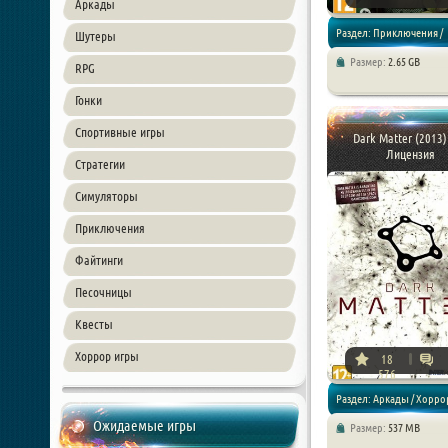
Аркады
Раздел: Приключения /
Шутеры
Размер:
2.65 GB
RPG
Квесты / Хоррор игры
Гонки
Спортивные игры
Dark Matter (2013)
Лицензия
Стратегии
Симуляторы
Приключения
Файтинги
Песочницы
Квесты
Хоррор игры
18
576
Раздел: Аркады / Хорро
Ожидаемые игры
Размер:
537 MB