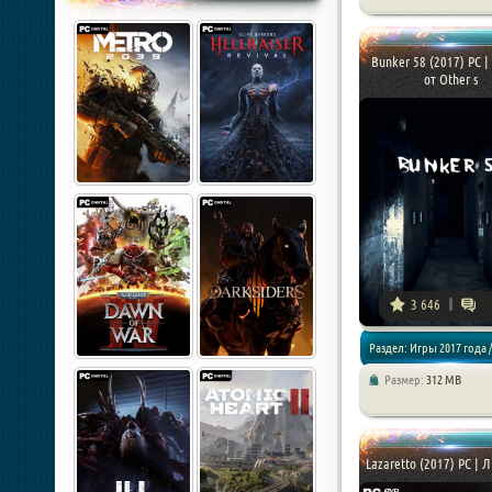
Bunker 58 (2017) PC |
от Other s
3 646
Раздел: Игры 2017 года /
Размер:
312 MB
Экшены / Хоррор игры
Lazaretto (2017) PC | 