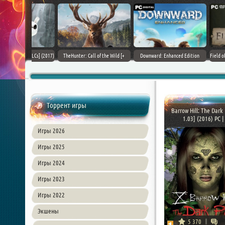
+ DLCs] (2017)
TheHunter: Call of the Wild [+
Downward: Enhanced Edition
Field of Glory II [+ 
зия
DLCs] (2017) PC | Лицензия
(2017) PC | Лицензия
Лиценз
Торрент игры
Barrow Hill: The Dark 
1.03] (2016) PC | 
Игры 2026
Игры 2025
Игры 2024
Игры 2023
Игры 2022
Экшены
5 370