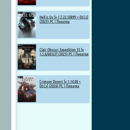
Hell is Us [v 1.7.22.50899 + DLCs]
(2025) PC | Пиратка
Clair Obscur: Expedition 33 [v
1.5.6/68322] (2025) PC | Пиратка
Crimson Desert [v 1.14.00 +
DLCs] (2026) PC | Пиратка