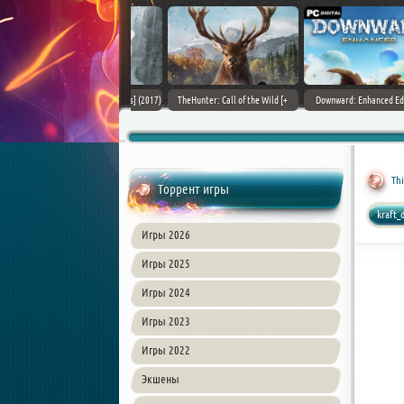
ain World [v 1.11.4 + DLCs] (2017)
TheHunter: Call of the Wild [+
Downward: Enhanced Edition
PC | Лицензия
DLCs] (2017) PC | Лицензия
(2017) PC | Лицензия
Thi
Торрент игры
kraft_
Игры 2026
Игры 2025
Игры 2024
Игры 2023
Игры 2022
Экшены