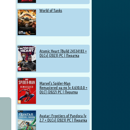
World of Tanks
Atomic Heart [Build 24534183 +
DLCs] (2023) PC | Пиратка
Marvel’s Spider-Man
Remastered на пк [v 4.630.0.0 +
DLC] (2022) PC | Пиратка
Avatar: Frontiers of Pandora [v
2.7 + DLCs] (2023) PC | Пиратка