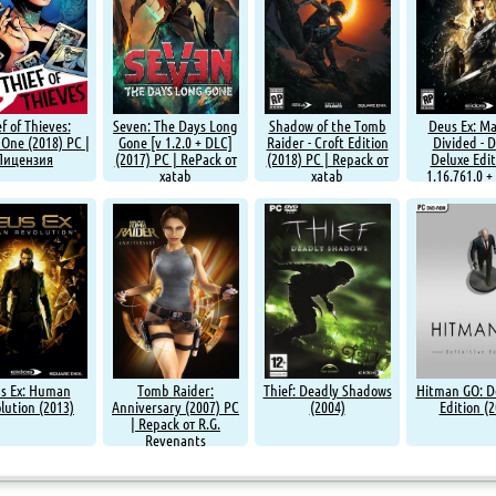
f of Thieves:
Seven: The Days Long
Shadow of the Tomb
Deus Ex: M
One (2018) PC |
Gone [v 1.2.0 + DLC]
Raider - Croft Edition
Divided - D
Лицензия
(2017) PC | RePack от
(2018) PC | Repack от
Deluxe Edit
xatab
xatab
1.16.761.0 +
(2016) PC | R
xatab
s Ex: Human
Tomb Raider:
Thief: Deadly Shadows
Hitman GO: De
lution (2013)
Anniversary (2007) PC
(2004)
Edition (2
| Repack от R.G.
Revenants