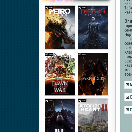
Язы
Таб
Разм
Опи
Гор
сам
Нор
рево
сов
раз
клас
под
воз
нас
мос
все
М
С
О