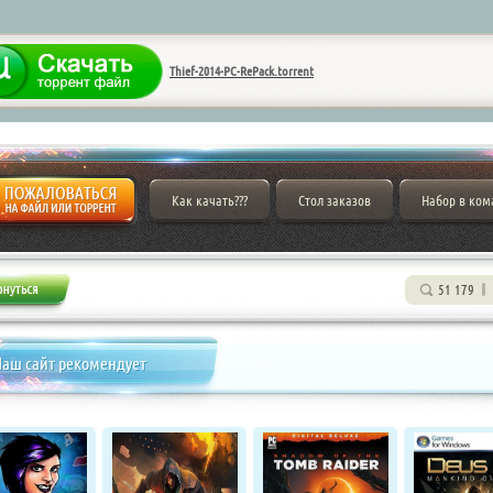
Thief-2014-PC-RePack.torrent
Как качать???
Стол заказов
Набор в ком
51 179
аш сайт рекомендует