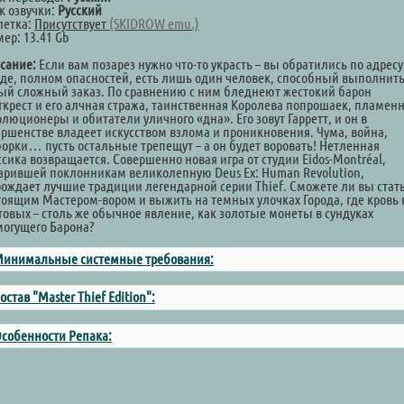
к озвучки:
Русский
летка:
Присутствует
(SKIDROW emu.)
ер: 13.41 Gb
сание:
Если вам позарез нужно что-то украсть – вы обратились по адресу
оде, полном опасностей, есть лишь один человек, способный выполнит
ый сложный заказ. По сравнению с ним бледнеют жестокий барон
ткрест и его алчная стража, таинственная Королева попрошаек, пламен
люционеры и обитатели уличного «дна». Его зовут Гарретт, и он в
ершенстве владеет искусством взлома и проникновения. Чума, война,
борки… пусть остальные трепещут – а он будет воровать! Нетленная
сика возвращается. Совершенно новая игра от студии Eidos-Montréal,
арившей поклонникам великолепную Deus Ex: Human Revolution,
рождает лучшие традиции легендарной серии Thief. Сможете ли вы стат
тоящим Мастером-вором и выжить на темных улочках Города, где кровь 
товых – столь же обычное явление, как золотые монеты в сундуках
могущего Барона?
инимальные системные требования:
остав "Master Thief Edition":
собенности Репака: