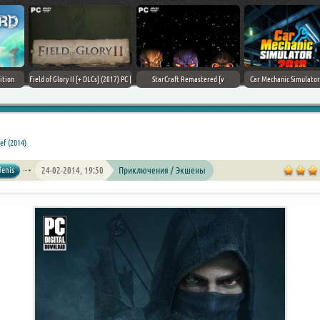
Field of Glory II [+ DLCs] (2017) PC |
StarCraft Remastered [v
Car Mechanic Simulator 2018 [v
Лицензия
1.23.9.10756] (2017) PC | Пиратка
1.6.8 + DLCs] (2017) PC | Лицензия
ef (2014)
denis
24-02-2014, 19:50
Приключения / Экшены