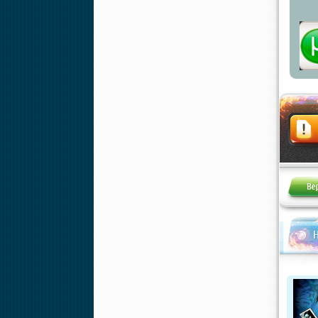
Жалоба
Н