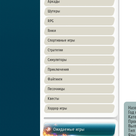
Аркады
Шутеры
RPG
Гонки
Спортивные игры
Стратегии
Симуляторы
Приключения
Файтинги
Песочницы
Квесты
Наз
Хоррор игры
Год 
Кате
Про
Выпу
Ожидаемые игры
Тип
Язы