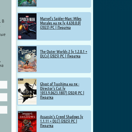
Marvel’s Spider-Man: Miles
. В
Morales на пк [v 4.630.0.0]
ь
(2022) PC | Пиратка
ные
The Outer Worlds 2 [v 1.2.0.1 +
DLCs] (2025) PC | Пиратка
ь
на
Ghost of Tsushima на пк -
Director's Cut [v
1053.9.0623.1807] (2024) PC |
Пиратка
Assassin's Creed Shadows [v
1.1.11 + DLC] (2025) PC |
Пиратка