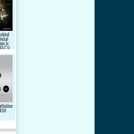
ankind
igital
ion [v
 DLC's]
ePack от
finitive
016)