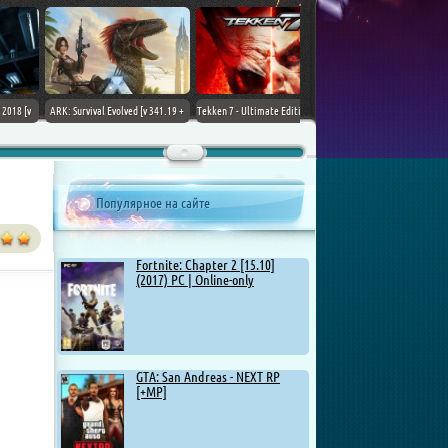
ARK: Survival Evolved [v 341.19 +
Tekken 7 - Ultimate Edition [v 4.22
DLCs] (2017) PC | Лицензия
+ DLCs] (2017) PC | RePack от
Chovka
Популярное на сайте
Fortnite: Chapter 2 [15.10]
(2017) PC | Online-only
GTA: San Andreas - NEXT RP
[+MP]