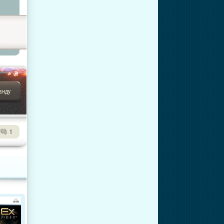
анду
1