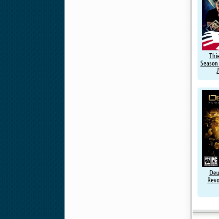
Thie
Season 
Deu
Revo