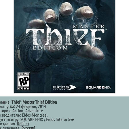
вание:
Thief: Master Thief Edition
выпуска: 24 февраля, 2014
гория: Action, Adventure
изводитель: Eidos-Montreal
стил игру: SQUARE ENIX / Eidos Interactive
 издания:
RePack
к перевода:
Русский