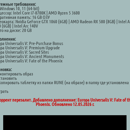
темные требования:
Windows 10, 11 (64-bit)
ессор: Intel Core i7-8700K | AMD Ryzen 5 3600
ративная память: 16 GB ОЗУ
окарта: Nvidia GeForce GTX 1060 (6GB) | AMD Radeon RX 580 (8GB) | Intel A
 (6GB) | Intel Arc 140V
о на диске: 20 GB
олнения:
pa Universalis V: Pre-Purchase Bonus
pa Universalis V: Premium Upgrade
pa Universalis V: Sacred Sites
pa Universalis V: Ancient Monuments
pa Universalis V: Fate of the Phoenix
ановка:
Смонтировать образ
становить
копировать таблетку из папки RUNE (на образе) в папку где установлена
а
грать
оррент перезалит. Добавлено дополнение: Europa Universalis V: Fate of t
Phoenix. Обновлено 12.05.2026 г.