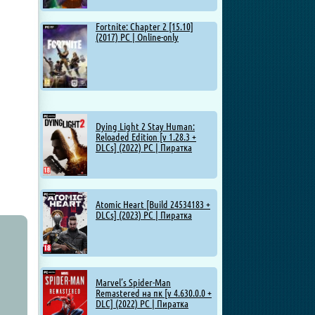
Fortnite: Chapter 2 [15.10]
(2017) PC | Online-only
Dying Light 2 Stay Human:
Reloaded Edition [v 1.28.3 +
DLCs] (2022) PC | Пиратка
Atomic Heart [Build 24534183 +
DLCs] (2023) PC | Пиратка
Marvel’s Spider-Man
Remastered на пк [v 4.630.0.0 +
DLC] (2022) PC | Пиратка