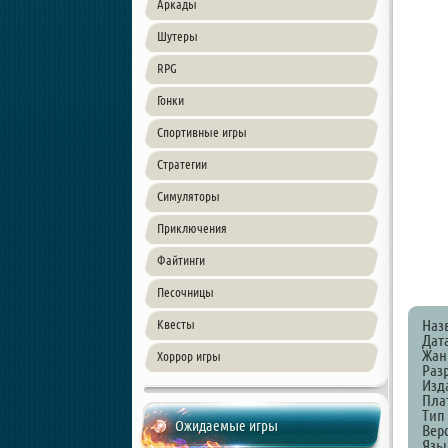
Аркады
Шутеры
RPG
Гонки
Спортивные игры
Стратегии
Симуляторы
Приключения
Файтинги
Песочницы
Наз
Квесты
Дат
Жанр
Хоррор игры
Разр
Изда
Пла
Тип
Ожидаемые игры
Верс
Язы