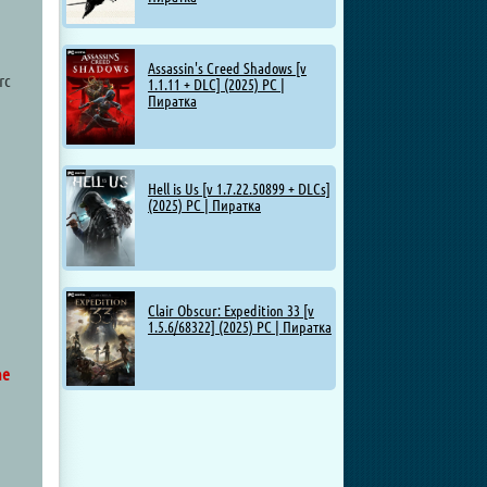
Assassin's Creed Shadows [v
rc
1.1.11 + DLC] (2025) PC |
Пиратка
Hell is Us [v 1.7.22.50899 + DLCs]
(2025) PC | Пиратка
Clair Obscur: Expedition 33 [v
1.5.6/68322] (2025) PC | Пиратка
he