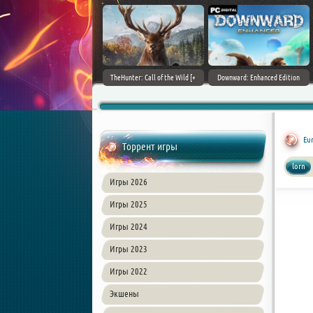
ain World [v 1.11.4 + DLCs] (2017)
TheHunter: Call of the Wild [+
Downward: Enhanced Edition
PC | Лицензия
DLCs] (2017) PC | Лицензия
(2017) PC | Лицензия
Eur
Торрент игры
lorn
Игры 2026
Игры 2025
Игры 2024
Игры 2023
Игры 2022
Экшены