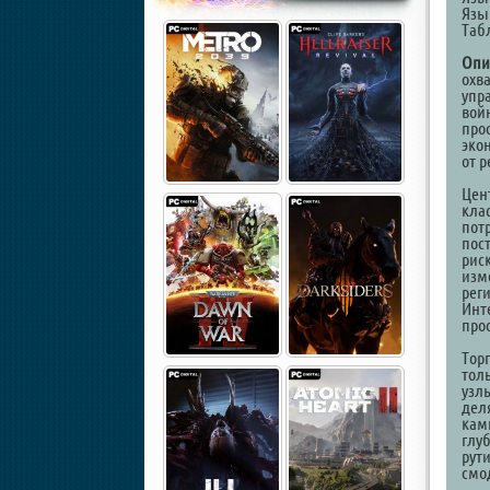
Язык
Таб
Опи
охв
упр
вой
прос
эко
от р
Цен
клас
пот
пос
рис
изм
рег
Инт
прос
Тор
толь
узл
дел
кам
глуб
рут
смо