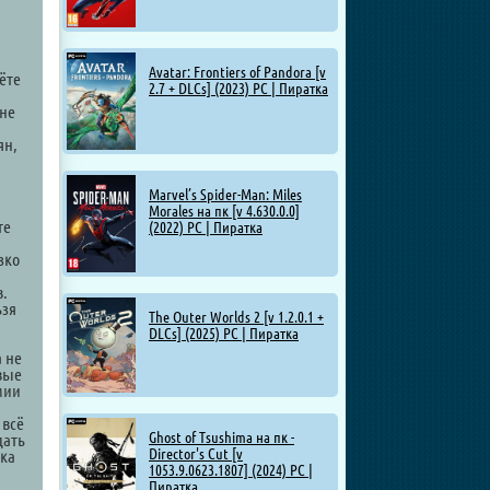
Avatar: Frontiers of Pandora [v
ёте
2.7 + DLCs] (2023) PC | Пиратка
 не
ян,
Marvel’s Spider-Man: Miles
Morales на пк [v 4.630.0.0]
те
(2022) PC | Пиратка
зко
в.
ьзя
The Outer Worlds 2 [v 1.2.0.1 +
DLCs] (2025) PC | Пиратка
а не
овые
мии
 всё
Ghost of Tsushima на пк -
дать
Director's Cut [v
тка
1053.9.0623.1807] (2024) PC |
Пиратка