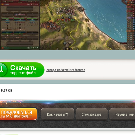
europa-universalis-v.torrent
 9.57 GB
Как качать???
Стол заказов
Набор в ком