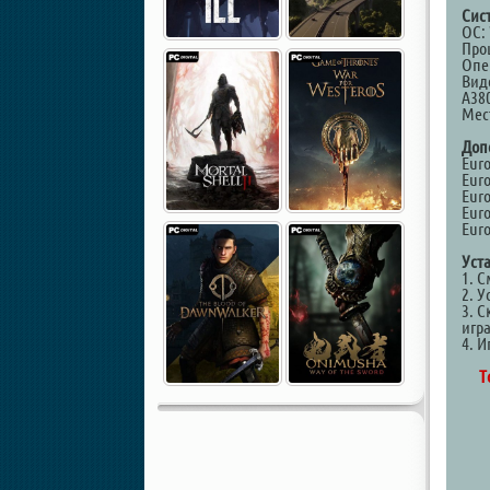
Сис
ОС: 
Проц
Опе
Виде
A380
Мест
Доп
Euro
Euro
Euro
Euro
Euro
Уст
1. 
2. У
3. С
игр
4. И
Т