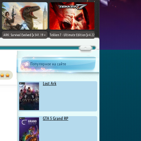
ARK: Survival Evolved [v 341.19 +
Tekken 7 - Ultimate Edition [v 4.22
DLCs] (2017) PC | Лицензия
+ DLCs] (2017) PC | RePack от
Chovka
Популярное на сайте
Lost Ark
GTA 5 Grand RP