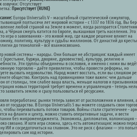
 озвучки: Отсутствует
летка:
Присутствует (RUNE)
сание:
Europa Universalis V – масштабный стратегический симулятор,
атывающий полтысячи лет мировой истории – с 1337 по 1836 год. Вы бер
авление любой страной на Земле в момент, когда разгорается Столетняя
на, а Чёрная смерть катится по Европе, выкашивая треть населения. Это
то игра о завоеваниях – это живой мир, где каждое решение влияет на
номику, политику, культуру и судьбы миллионов. От династий до кресть
елигии до технологий – всё взаимосвязано.
тр новой системы – народы. Они больше не абстракция: каждый имеет
с (крестьяне, буржуа, дворяне, духовенство), культуру, религию и
ребности. Эти группы объединены в сословия, и именно с ними вы ведё
тоянную торговлю – даёте привилегии, чтобы провести реформы, но
куете вызвать недовольство. Народ может восстать, если вы слишком ре
ените общество. Контроль над провинциями тоже важен: чем дальше
ион от столицы, тем слабее ваша власть, меньше налогов и призывнико
еграция новых территорий требует времени и управленцев – теперь нел
то захватить землю и сразу пользоваться её ресурсами.
говля переработана: рынки теперь зависят от расположения и влияния, 
ко от государства. В Europa Universalis 5 вы можете создавать свои торг
ы, чтобы перехватывать потоки товаров. Войны стали стратегичнее – ар
ятся на фланги и центр, можно ставить оперативные задачи, и вести
пании без микроменеджмента. Экономика, дипломатия, колонизация –
око связано. И хотя игра сложна, здесь есть автоматизация: можно пере
ину ИИ и сосредоточиться на главном. Это не риск с флагами — это попы
делировать сам ход истории.