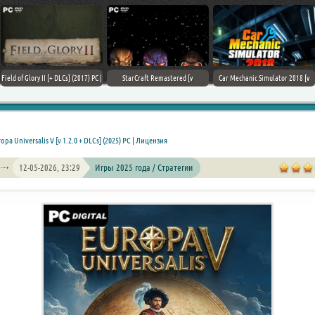
Field of Glory II [+ DLCs] (2017) PC |
StarCraft Remastered [v
Car Mechanic Simulator 2018 [v
Лицензия
1.23.9.10756] (2017) PC | Пиратка
1.6.8 + DLCs] (2017) PC | Лицензия
opa Universalis V [v 1.2.0 + DLCs] (2025) PC | Лицензия
12-05-2026, 23:29
Игры 2025 года / Стратегии