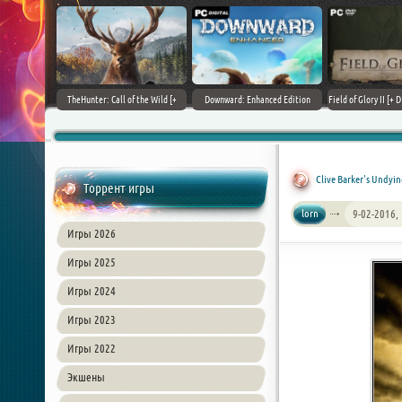
+ DLCs] (2017)
TheHunter: Call of the Wild [+
Downward: Enhanced Edition
Field of Glory II [+ 
зия
DLCs] (2017) PC | Лицензия
(2017) PC | Лицензия
Лиценз
Clive Barker's Undyin
Торрент игры
lorn
9-02-2016,
Игры 2026
Игры 2025
Игры 2024
Игры 2023
Игры 2022
Экшены