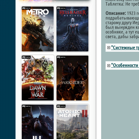
Таблетка: Не тре
Описание:
1923 г
подрабатывающий
старому другу И
был вынужден ко
особняке, а тут 
света, дабы забра
"Системные т
"Особенности 