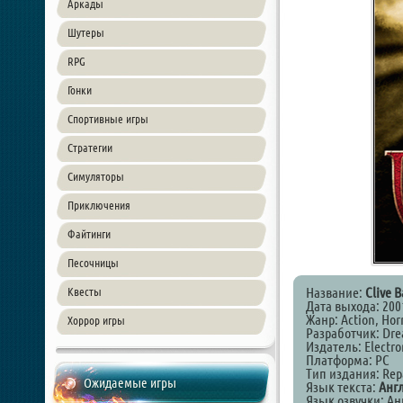
Аркады
Шутеры
RPG
Гонки
Спортивные игры
Стратегии
Симуляторы
Приключения
Файтинги
Песочницы
Название:
Clive B
Квесты
Дата выхода: 200
Жанр: Action, Hor
Хоррор игры
Разработчик: Dre
Издатель: Electron
Платформа: PC
Тип издания: Rep
Ожидаемые игры
Язык текста:
Англ
Язык озвучки: Ан