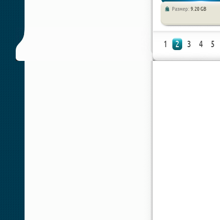
Размер:
9.20 GB
1
2
3
4
5