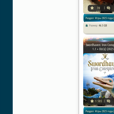
70
132
Раздел: Игры 2025 года /
Размер:
46.5 GB
Экшены / Шутеры
Swordhaven: Iron Consp
1.1 + DLCs] (2025 
1 505
Раздел: Игры 2025 года 