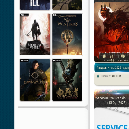
24
474
Раздел: Игры 2025 года /
Размер:
40.1 GB
Экшены / RPG
ServiceIT: You can do IT
+ DLCs] (2025) ..