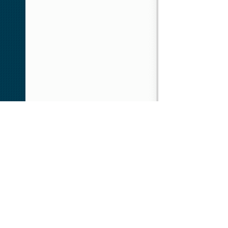
Любой торрент файл может будет удален по требованию правообладател