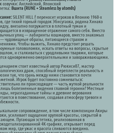
к озвучки: Английский, Японский
летка:
Вшита (RUNE + Steamless by atom0s)
сание:
SILENT HILL f переносит игроков в Японию 1960-х
ов, где тихий горный городок Эбисугаока, родина Хинако
идзу, внезапно погружается в плотный туман и
вращается в извращенное отражение самого себя. Вместо
вычных улиц — лабиринты кошмаров, вместо знакомых
 — чудовищные образы, питающиеся страхом и
нениями. Чтобы выжить, Хинако предстоит решать
роумные головоломки, искать ответы на вопросы, скрытые
рошлом, и сталкиваться с уродливыми тварями, которые
утся одновременно омерзительными и завораживающими.
сценарием стоит известный автор Рюкиси07, мастер
хологических драм, способный переплести реальность и
юзии так, что грань между ними становится почти
аметной. Игрок будет постоянно сомневаться:
ствительно ли происходящее — часть жуткой реальности
 лишь болезненные видения главной героини? Местные
енды, неразгаданные тайны и древние верования
етаются в повествование, создавая атмосферу тревоги и
збежности.
ыкальное сопровождение, в том числе композиции Акиры
оки, усиливает ощущение хрупкой красоты, сокрытой в
сающем. Пугающая эстетика, реализованная в
окодетализированной 4K-графике, открывает перед
оком мир, где ужас и красота сливаются воедино.
емный трехмерный звук делает каждый шаг