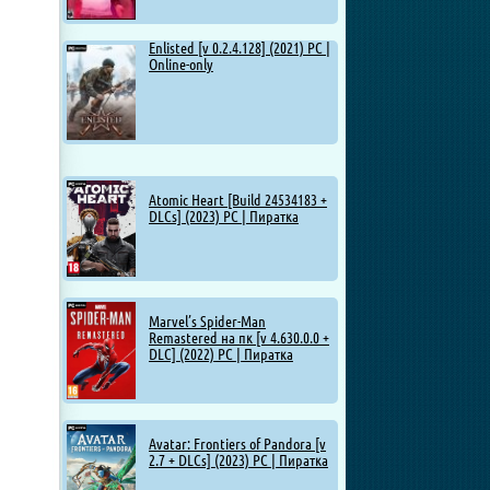
Enlisted [v 0.2.4.128] (2021) PC |
Online-only
Atomic Heart [Build 24534183 +
DLCs] (2023) PC | Пиратка
Marvel’s Spider-Man
Remastered на пк [v 4.630.0.0 +
DLC] (2022) PC | Пиратка
Avatar: Frontiers of Pandora [v
2.7 + DLCs] (2023) PC | Пиратка