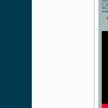
пут
2. З
SILE
гла
Т