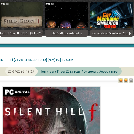
Field of Glory II [+ DLCs] (2017) PC |
StarCraft Remastered [v
Car Mechanic Simulator 2018 [v
Лицензия
1.23.9.10756] (2017) PC | Пиратка
1.6.8 + DLCs] (2017) PC | Лицензия
ENT HILL f [v 1.21/1.3.389562 + DLCs] (2025) PC | Пиратка
25-07-2026, 19:23
Топ игры / Игры 2025 года / Экшены / Хоррор игры