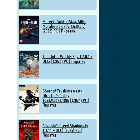
Marvel’s Spider-Man: Miles
Morales на пк [v 4.630.0.0]
(2022) PC | Пиратка
The Outer Worlds 2 [v 1.2.0.1 +
DLCs] (2025) PC | Пиратка
Ghost of Tsushima на пк -
Director's Cut [v
1053.9.0623.1807] (2024) PC |
Пиратка
Assassin's Creed Shadows [v
1.1.11 + DLC] (2025) PC |
Пиратка