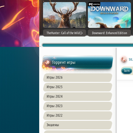
ain World [v 1.11.4 + DLCs] (2017)
TheHunter: Call of the Wild [+
Downward: Enhanced Edition
PC | Лицензия
DLCs] (2017) PC | Лицензия
(2017) PC | Лицензия
SIL
Торрент игры
lorn
Игры 2026
Игры 2025
Игры 2024
Игры 2023
Игры 2022
Экшены