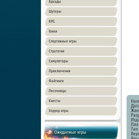
Аркады
Шутеры
RPG
Гонки
Спортивные игры
Стратегии
Симуляторы
Приключения
Файтинги
Песочницы
Наз
Квесты
Дат
Жанр
Хоррор игры
Разр
Изд
Пла
Тип
Ожидаемые игры
Верс
Язы