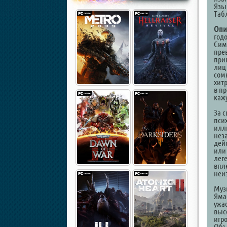
Язы
Таб
Опи
год
Сим
пре
при
лиц
сом
хит
в п
каж
За 
пси
илл
нез
дей
или
лег
впл
неи
Муз
Яма
ужа
выс
игр
Объ