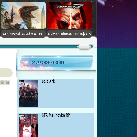
ARK: Survival Evolved [v 341.19 +
Tekken 7 - Ultimate Edition [v 4.22
DLCs] (2017) PC | Лицензия
+ DLCs] (2017) PC | RePack от
Chovka
Популярное на сайте
Lost Ark
GTA Malinovka RP