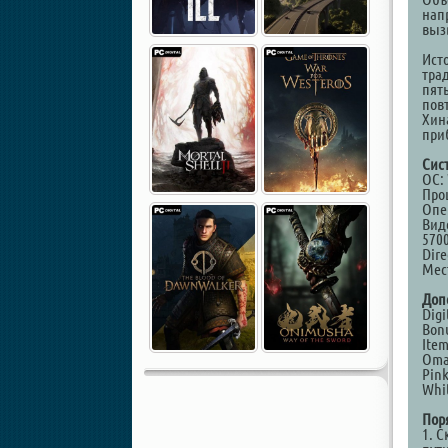
нап
выз
Исто
тра
пят
пов
Хин
при
Сис
ОС: 
Проц
Опе
Вид
570
Dire
Мест
Доп
Digi
Bon
Item
Oma
Pink
Whit
Пор
1. С