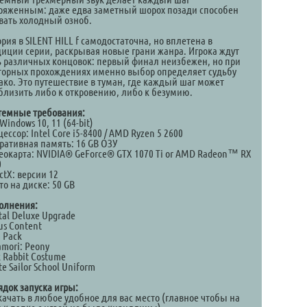
ряженным: даже едва заметный шорох позади способен
вать холодный озноб.
рия в SILENT HILL f самодостаточна, но вплетена в
диции серии, раскрывая новые грани жанра. Игрока ждут
ь различных концовок: первый финал неизбежен, но при
торных прохождениях именно выбор определяет судьбу
ако. Это путешествие в туман, где каждый шаг может
близить либо к откровению, либо к безумию.
темные требования:
Windows 10, 11 (64-bit)
ессор: Intel Core i5-8400 / AMD Ryzen 5 2600
ративная память: 16 GB ОЗУ
еокарта: NVIDIA® GeForce® GTX 1070 Ti or AMD Radeon™ RX
0
ctX: версии 12
о на диске: 50 GB
олнения:
tal Deluxe Upgrade
us Content
 Pack
mori: Peony
 Rabbit Costume
e Sailor School Uniform
ядок запуска игры:
качать в любое удобное для вас место (главное чтобы на