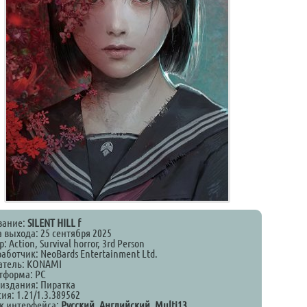
вание:
SILENT HILL f
а выхода: 25 сентября 2025
: Action, Survival horror, 3rd Person
аботчик: NeoBards Entertainment Ltd.
атель: KONAMI
тформа: PC
 издания: Пиратка
ия: 1.21/1.3.389562
к интерфейса:
Русский, Английский, Multi13