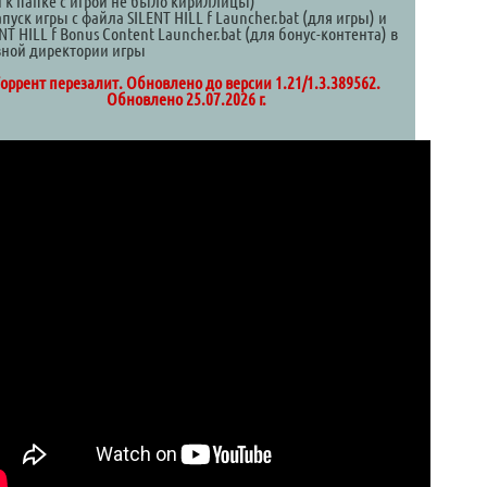
и к папке с игрой не было кириллицы)
апуск игры с файла SILENT HILL f Launcher.bat (для игры) и
NT HILL f Bonus Content Launcher.bat (для бонус-контента) в
вной директории игры
оррент перезалит. Обновлено до версии 1.21/1.3.389562.
Обновлено 25.07.2026 г.