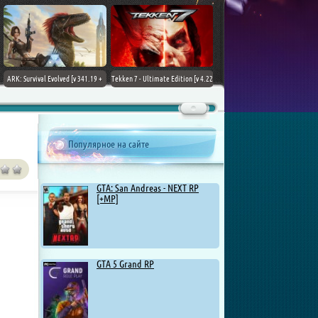
ARK: Survival Evolved [v 341.19 +
Tekken 7 - Ultimate Edition [v 4.22
DLCs] (2017) PC | Лицензия
+ DLCs] (2017) PC | RePack от
Chovka
Популярное на сайте
GTA: San Andreas - NEXT RP
[+MP]
GTA 5 Grand RP