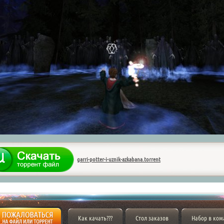
garri-potter-i-uznik-azkabana.torrent
Как качать???
Стол заказов
Набор в ком