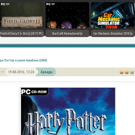
Field of Glory II [+ DLCs] (2017) PC |
StarCraft Remastered [v
Car Mechanic Simulator 2018 [v
Лицензия
1.23.9.10756] (2017) PC | Пиратка
1.6.8 + DLCs] (2017) PC | Лицензия
рри Поттер и узник Азкабана (2004)
19-08-2016, 13:26
Аркады