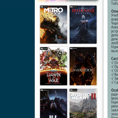
Таб
Опи
Уче
взв
Чар
Азк
уст
ден
дем
любо
Гер
выя
Сис
√ Оп
√ Пр
√ Оп
√ Ви
√ Зв
√ С
Осо
уще
вол
Гер
уме
зак
эпиз
Нов