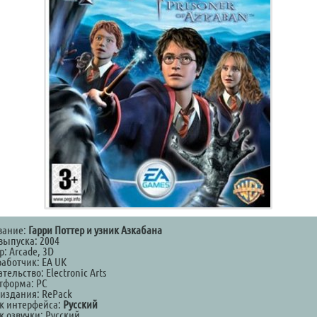
вание:
Гарри Поттер и узник Азкабана
выпуска: 2004
: Arcade, 3D
работчик: EA UK
тельство: Electronic Arts
тформа: PC
 издания: RePack
к интерфейса:
Русский
к озвучки: Русский