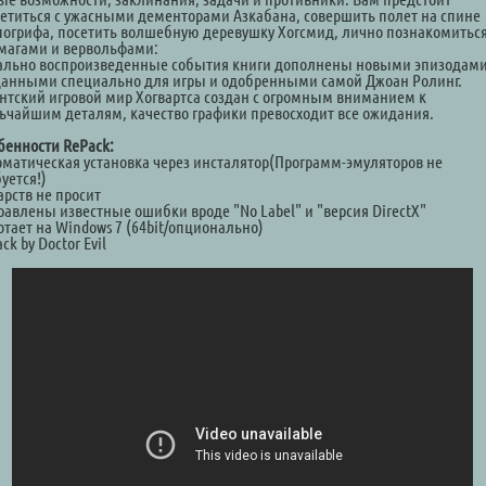
ретиться с ужасными дементорами Азкабана, совершить полет на спине
погрифа, посетить волшебную деревушку Хогсмид, лично познакомиться
магами и вервольфами:
ально воспроизведенные события книги дополнены новыми эпизодами
данными специально для игры и одобренными самой Джоан Ролинг.
антский игровой мир Хогвартса создан с огромным вниманием к
ьчайшим деталям, качество графики превосходит все ожидания.
бенности RePack:
оматическая установка через инсталятор(Программ-эмуляторов не
уется!)
арств не просит
равлены известные ошибки вроде "No Label" и "версия DirectX"
отает на Windows 7 (64bit/опционально)
ck by Doctor Evil