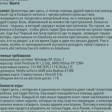
летка:
Вшита
сание:
Дементоры уже здесь, и теперь помощь друзей нужна как никогд
бный год в Хогвартсе начался с чрезвычайного происшествия,
олновавшего не только весь волшебный мир, но и полицию маглов.
одей Сириус Блэк, обвиняемый во множестве преступлений, бежал из
абана - тюрьмы, в которой содержат магов-преступников. По слухам, он
ремился в Хогвартс, чтобы убить Гарри! Для юных магов наступили черн
ьки. Еще бы! Черный маг Блэк прячется где-то рядом, зловещие стражи-
енторы, присланные из Азкабана на поиски преступника, нагоняют стра
го, кто их увидит: а в это время Гарри и двое его лучших друзей, Рон и
миона, втайне от преподавателей пытаются разгадать тайну Сириуса и
снить обстоятельства его побега из Азкабана.
темные требования:
ерационная система: Windows XP, Vista, 7
оцессор: Intel Pentium III 1,2 GHz, AMD Athlon XP 1200+
еративная память: 512 Мб (XP) / 1 Гб (Vista / 7)
деокарта: Nvidia Geforce 6600 или Radeon Х1300
уковая карта: Совместимая с DirectX 9.0c
вободное место на жёстком диске: 1 Гб
бенности игры:
ствуют дела, с которыми в одиночку не справится даже такой талантли
шебник, как Гарри Поттер. Ему может понадобиться помощь друзей -
мионы и Рона. Каждый из трех юных чародеев знает такие заклинания и
ет решать такие задачки, которые не под силу его товарищам, а некото
линания можно сотворить только вдвоем или втроем. Поэтому в некотор
одах вам придется управлять не только Гарри, но и Роном, и Гермионой.
ые возможности, заклинания, задачи и противники. Вам предстоит