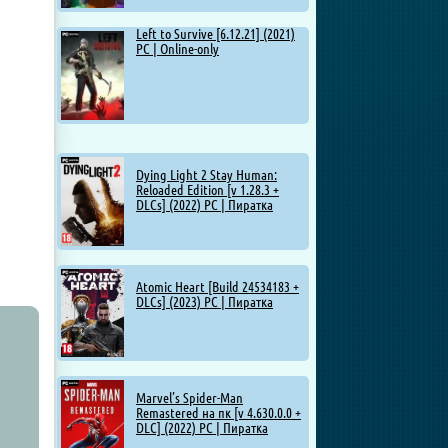
Left to Survive [6.12.21] (2021)
PC | Online-only
Dying Light 2 Stay Human:
Reloaded Edition [v 1.28.3 +
DLCs] (2022) PC | Пиратка
Atomic Heart [Build 24534183 +
DLCs] (2023) PC | Пиратка
Marvel’s Spider-Man
Remastered на пк [v 4.630.0.0 +
DLC] (2022) PC | Пиратка