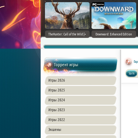
ain World [v 1.11.4 + DLCs] (2017)
TheHunter: Call of the Wild [+
Downward: Enhanced Edition
PC | Лицензия
DLCs] (2017) PC | Лицензия
(2017) PC | Лицензия
Га
Торрент игры
lorn
Игры 2026
Игры 2025
Игры 2024
Игры 2023
Игры 2022
Экшены