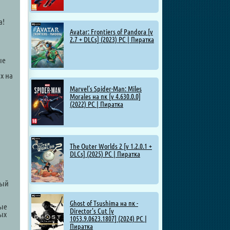
а!
Avatar: Frontiers of Pandora [v
2.7 + DLCs] (2023) PC | Пиратка
ые
х на
Marvel’s Spider-Man: Miles
Morales на пк [v 4.630.0.0]
(2022) PC | Пиратка
The Outer Worlds 2 [v 1.2.0.1 +
DLCs] (2025) PC | Пиратка
вый
Ghost of Tsushima на пк -
рые
Director's Cut [v
ых
1053.9.0623.1807] (2024) PC |
Пиратка