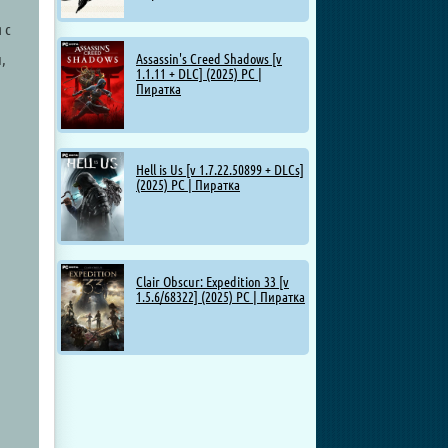
 с
,
Assassin's Creed Shadows [v
1.1.11 + DLC] (2025) PC |
Пиратка
Hell is Us [v 1.7.22.50899 + DLCs]
(2025) PC | Пиратка
Clair Obscur: Expedition 33 [v
1.5.6/68322] (2025) PC | Пиратка