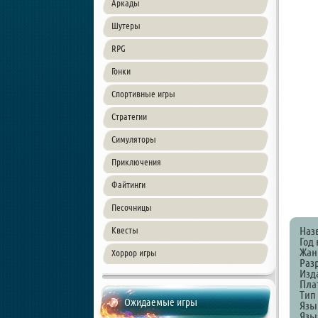
Аркады
Шутеры
RPG
Гонки
Спортивные игры
Стратегии
Симуляторы
Приключения
Файтинги
Песочницы
Наз
Квесты
Год 
Жанр
Хоррор игры
Раз
Изда
Пла
Тип
Ожидаемые игры
Язы
Язы