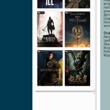
вст
гип
ани
Дет
соз
Гиг
мел
Осо
Авт
треб
Лек
Исп
Раб
Repa