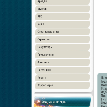
Аркады
Шутеры
RPG
Гонки
Спортивные игры
Стратегии
Симуляторы
Приключения
Файтинги
Песочницы
Наз
Квесты
Год 
Жанр
Хоррор игры
Разр
Изда
Пла
Тип
Ожидаемые игры
Язы
Язы