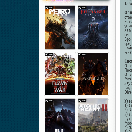
Таб
Опи
ста
кот
уни
Хам
сис
Брэ
сре
ночн
мик
Сис
Опер
Проц
Опе
Мес
Звук
Виде
Dire
Уст
1) С
2) 
3) 
путь
Мож
4) Ж
5) З