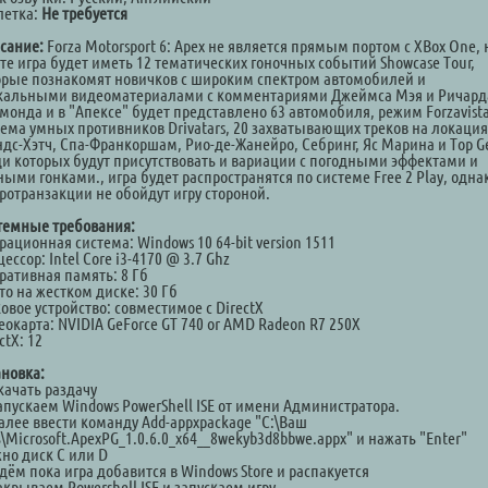
летка:
Не требуется
сание:
Forza Motorsport 6: Apex не является прямым портом с XBox One, 
рте игра будет иметь 12 тематических гоночных событий Showcase Tour,
орые познакомят новичков с широким спектром автомобилей и
кальными видеоматериалами с комментариями Джеймса Мэя и Ричард
монда и в "Апексе" будет представлено 63 автомобиля, режим Forzavista
тема умных противников Drivatars, 20 захватывающих треков на локация
ндс-Хэтч, Спа-Франкоршам, Рио-де-Жанейро, Себринг, Яс Марина и Top Ge
ди которых будут присутствовать и вариации с погодными эффектами и
ыми гонками., игра будет распространятся по системе Free 2 Play, одна
ротранзакции не обойдут игру стороной.
темные требования:
ационная система: Windows 10 64-bit version 1511
ессор: Intel Core i3-4170 @ 3.7 Ghz
ративная память: 8 Гб
то на жестком диске: 30 Гб
овое устройство: совместимое с DirectX
окарта: NVIDIA GeForce GT 740 or AMD Radeon R7 250X
ctX: 12
ановка:
качать раздачу
Запускаем Windows PowerShell ISE от имени Администратора.
Далее ввести команду Add-appxpackage "C:\Ваш
\Microsoft.ApexPG_1.0.6.0_x64__8wekyb3d8bbwe.appx" и нажать "Enter"
но диск C или D
дём пока игра добавится в Windows Store и распакуется
акрываем Powershell ISE и запускаем игру