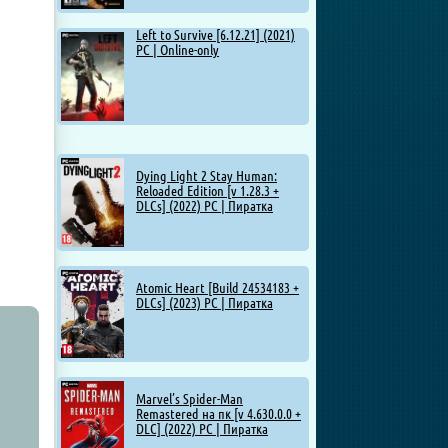
Left to Survive [6.12.21] (2021)
PC | Online-only
Dying Light 2 Stay Human:
Reloaded Edition [v 1.28.3 +
DLCs] (2022) PC | Пиратка
Atomic Heart [Build 24534183 +
DLCs] (2023) PC | Пиратка
Marvel’s Spider-Man
Remastered на пк [v 4.630.0.0 +
DLC] (2022) PC | Пиратка