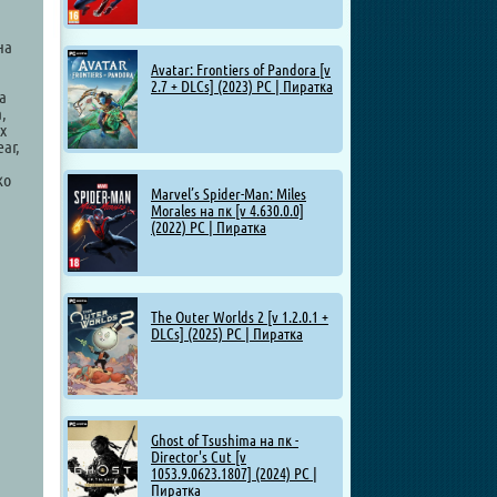
на
Avatar: Frontiers of Pandora [v
2.7 + DLCs] (2023) PC | Пиратка
а
,
х
ar,
ко
Marvel’s Spider-Man: Miles
Morales на пк [v 4.630.0.0]
(2022) PC | Пиратка
The Outer Worlds 2 [v 1.2.0.1 +
DLCs] (2025) PC | Пиратка
Ghost of Tsushima на пк -
Director's Cut [v
1053.9.0623.1807] (2024) PC |
Пиратка