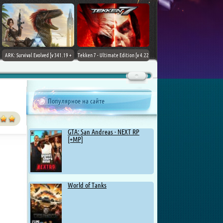
ARK: Survival Evolved [v 341.19 +
Tekken 7 - Ultimate Edition [v 4.22
DLCs] (2017) PC | Лицензия
+ DLCs] (2017) PC | RePack от
Chovka
Популярное на сайте
GTA: San Andreas - NEXT RP
[+MP]
World of Tanks