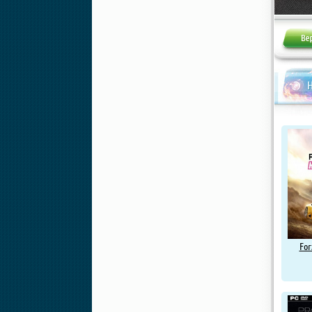
Жалоба
Н
For