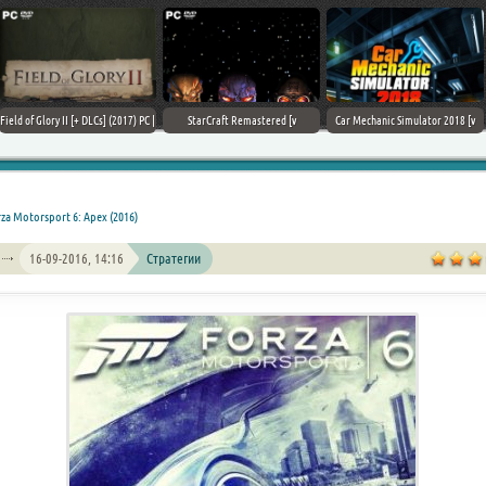
Field of Glory II [+ DLCs] (2017) PC |
StarCraft Remastered [v
Car Mechanic Simulator 2018 [v
Лицензия
1.23.9.10756] (2017) PC | Пиратка
1.6.8 + DLCs] (2017) PC | Лицензия
za Motorsport 6: Apex (2016)
16-09-2016, 14:16
Стратегии