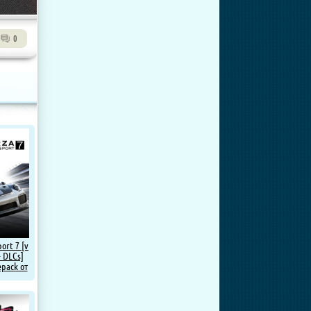
0
ort 7 [v
+ DLCs]
epack от