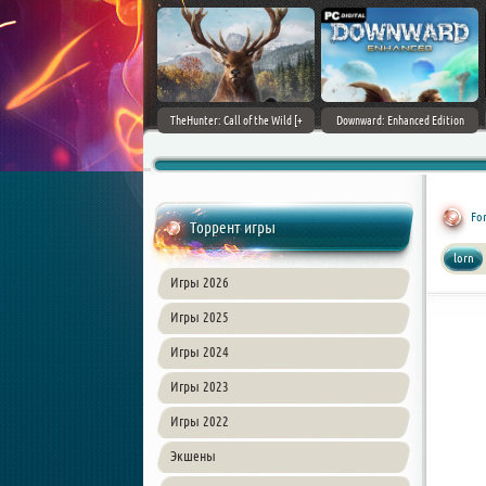
ain World [v 1.11.4 + DLCs] (2017)
TheHunter: Call of the Wild [+
Downward: Enhanced Edition
PC | Лицензия
DLCs] (2017) PC | Лицензия
(2017) PC | Лицензия
For
Торрент игры
lorn
Игры 2026
Игры 2025
Игры 2024
Игры 2023
Игры 2022
Экшены