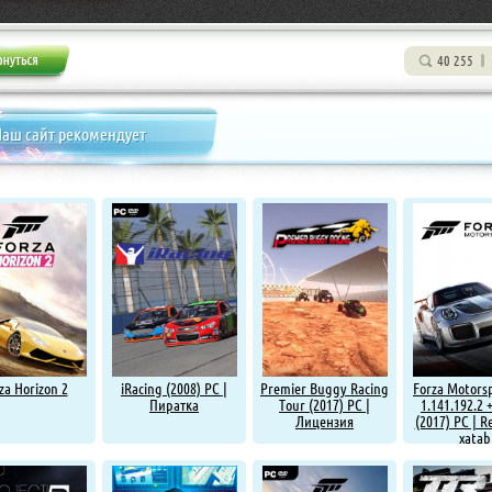
40 255
аш сайт рекомендует
za Horizon 2
iRacing (2008) PC |
Premier Buggy Racing
Forza Motorsp
Пиратка
Tour (2017) PC |
1.141.192.2 
Лицензия
(2017) PC | R
xatab