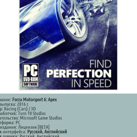
вание:
Forza Motorsport 6: Apex
выпуска: 2016 г.
: Racing (Cars) / 3D
аботчик: Turn 10 Studios
тельство: Microsoft Game Studios
тформа: PC
 издания: Лицензия [BETA]
к интерфейса:
Русский, Английский
к озвучки: Русский, Английский