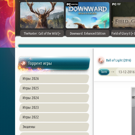
+ DLCs] (2017)
TheHunter: Call of the Wild [+
Downward: Enhanced Edition
Field of Glory II [+ 
зия
DLCs] (2017) PC | Лицензия
(2017) PC | Лицензия
Лиценз
Ball of Light (2016)
Торрент игры
lorn
13-12-2016
Игры 2026
Игры 2025
Игры 2024
Игры 2023
Игры 2022
Экшены