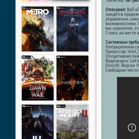
Таблетка:
Не тре
Описание:
Ball o
придётся продем
управлении сама
возможностями. П
вас ограничен, с
Стоять на месте 
Системные требо
Операционная сист
Процессор: Intel 
Оперативная памя
Видеокарта: GeFo
DirectX: Версии 1
Свободное место 