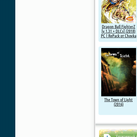
Dragon Ball FighterZ
[v 1.31 + DLCs] (2018)
PC | RePack от Chovka
The Town of Light
(2016)
Уважаемый п