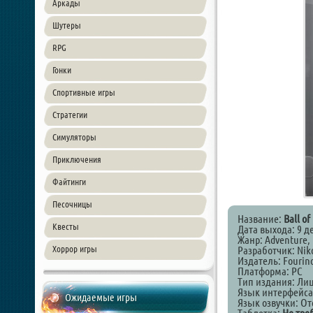
Аркады
Шутеры
RPG
Гонки
Спортивные игры
Стратегии
Симуляторы
Приключения
Файтинги
Песочницы
Название:
Ball of
Квесты
Дата выхода: 9 д
Жанр: Adventure, 
Хоррор игры
Разработчик: Nik
Издатель: Fourin
Платформа: PC
Тип издания: Ли
Язык интерфейса
Ожидаемые игры
Язык озвучки: От