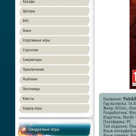
Аркады
Шутеры
RPG
Гонки
Спортивные игры
Стратегии
Симуляторы
Приключения
Файтинги
Песочницы
Название:
Painkil
Квесты
Год выпуска: 16.0
Жанр: Action, sho
Хоррор игры
Разработчик: Med
Издатель: Nordic
Платформа: PC
Тип издания: Ли
Ожидаемые игры
Язык интерфейса
Язык озвучки: Ру