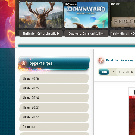
+ DLCs] (2017)
TheHunter: Call of the Wild [+
Downward: Enhanced Edition
Field of Glory II [+ 
зия
DLCs] (2017) PC | Лицензия
(2017) PC | Лицензия
Лиценз
Painkiller: Recurring 
Торрент игры
lorn
5-12-2016,
Игры 2026
Игры 2025
Игры 2024
Игры 2023
Игры 2022
Экшены