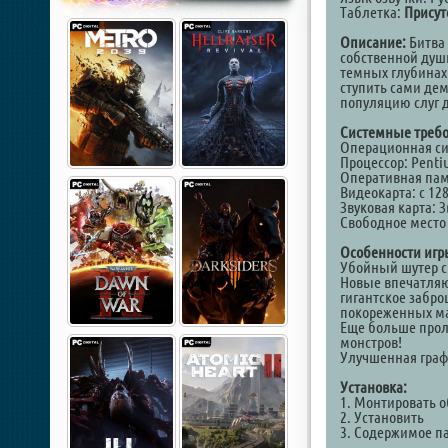
Таблетка:
Присут
Описание:
Битва 
собственной душ
темных глубинах 
ступить сами де
популяцию слуг д
Системные требо
Операционная сист
Процессор: Penti
Оперативная памя
Видеокарта: с 12
Звуковая карта: З
Свободное место 
Особенности игр
Убойный шутер с 
Новые впечатляю
гигантское забр
покореженных 
Еще больше прол
монстров!
Улучшенная граф
Установка:
1. Монтировать о
2. Установить
3. Содержимое па