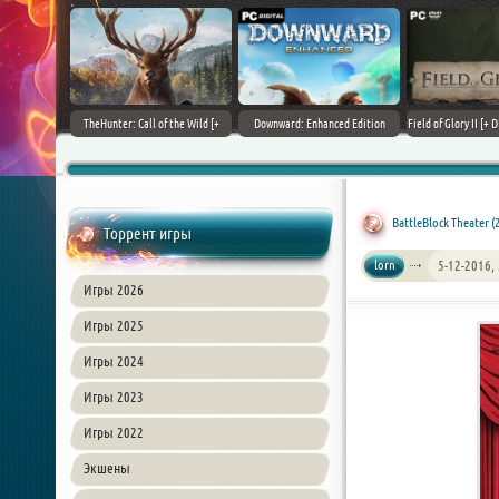
+ DLCs] (2017)
TheHunter: Call of the Wild [+
Downward: Enhanced Edition
Field of Glory II [+ 
зия
DLCs] (2017) PC | Лицензия
(2017) PC | Лицензия
Лиценз
BattleBlock Theater (
Торрент игры
lorn
5-12-2016,
Игры 2026
Игры 2025
Игры 2024
Игры 2023
Игры 2022
Экшены