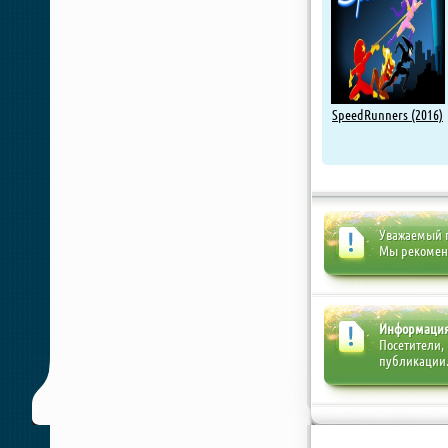
SpeedRunners (2016)
Уважаемый п
Мы рекоме
Информаци
Посетители,
публикации