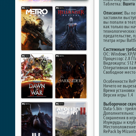
Таблетка:
Вшита 
Описание:
Вы пот
заставили выступ
вы попали в теат
как только вы н
технологических 
предательстве, п
театра игры Battl
Системные требо
ОС: Windows XP/Vi
Процессор: 2.8 ГГ
Видеокарта: 512
Оперативная памя
Свободное место 
Особенности ReP
Ничего не выреза
Время установки 
Версия игры 1.4
Выборочное скач
Data-5.bin - трей
Дополнительно:
Сохранения в игр
Изумруды и клубк
Местоположение 
RePack by Mizant