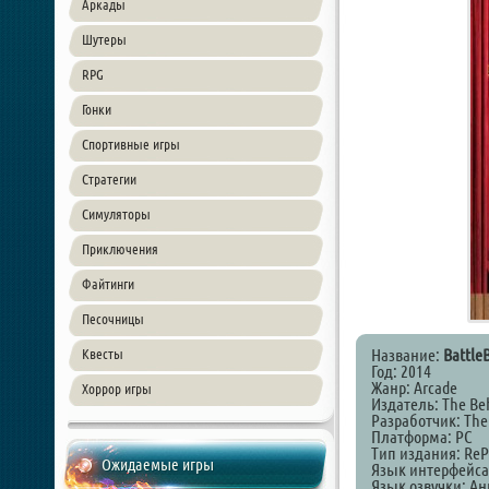
Аркады
Шутеры
RPG
Гонки
Спортивные игры
Стратегии
Симуляторы
Приключения
Файтинги
Песочницы
Название:
Battle
Квесты
Год: 2014
Жанр: Arcade
Хоррор игры
Издатель: The B
Разработчик: Th
Платформа: PC
Тип издания: ReP
Ожидаемые игры
Язык интерфейса
Язык озвучки: А