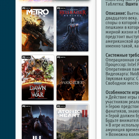
Таблетка:
Вшита
Описание:
Вьетн
двадцатого века
споры о которой 
пешками в котор
мирной жизни и б
предстоит выступ
американской ар
именно такой, ка
Системные требо
Операционная сист
Процессор: Intel 
Оперативная памят
Видеокарта: Nvid
Звуковая карта: С
Свободное место 
Особенности игр
» Действие игры 
участником реал
» Герою предстои
фанатиков, знающ
» Герой должен 
Будьте внимател
» В игре использ
амуниция времен
» Возможна колле