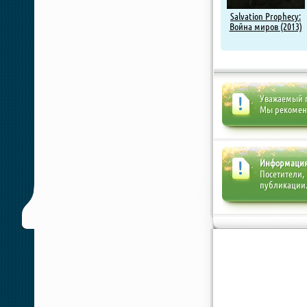
Salvation Prophecy:
Война миров (2013)
Уважаемый п
Мы рекоме
Информаци
Посетители,
публикации