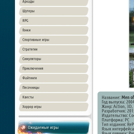
Аркады
Шутеры
RPG
Гонки
Спортивные игры
Стратегии
Симуляторы
Приключения
Файтинги
Песочницы
Название:
Men of
Квесты
Год выпуска: 200
Жанр: Action, 3D, 
Хоррор игры
Разработчик: 2015
Издательство: Со
Платформа: PC
Тип издания: ReP
Ожидаемые игры
Язык интерфейса
Язык озвучки: Ру