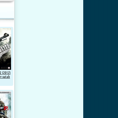
2 (2012)
от xatab