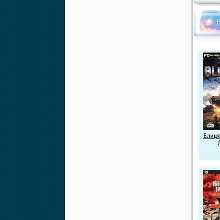
Н
Блицкр