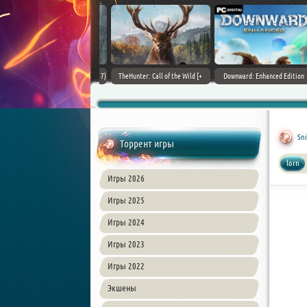
ain World [v 1.11.4 + DLCs] (2017)
TheHunter: Call of the Wild [+
Downward: Enhanced Edition
PC | Лицензия
DLCs] (2017) PC | Лицензия
(2017) PC | Лицензия
Sni
Торрент игры
lorn
Игры 2026
Игры 2025
Игры 2024
Игры 2023
Игры 2022
Экшены