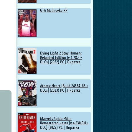
GTA Malinovka RP
Dying Light 2 Stay Human:
Reloaded Edition [v 1.28.3 +
DLCs] (2022) PC | Пиратка
Atomic Heart [Build 24534183 +
DLCs] (2023) PC | Пиратка
Marvel’s Spider-Man
Remastered на пк [v 4.630.0.0 +
DLC] (2022) PC | Пиратка