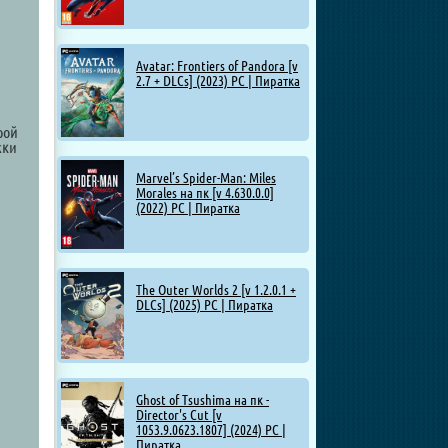
Avatar: Frontiers of Pandora [v
2.7 + DLCs] (2023) PC | Пиратка
рой
жки
Marvel’s Spider-Man: Miles
Morales на пк [v 4.630.0.0]
(2022) PC | Пиратка
The Outer Worlds 2 [v 1.2.0.1 +
DLCs] (2025) PC | Пиратка
Ghost of Tsushima на пк -
Director's Cut [v
1053.9.0623.1807] (2024) PC |
Пиратка