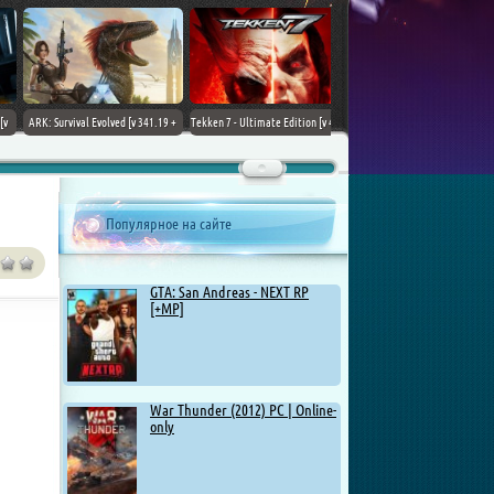
ARK: Survival Evolved [v 341.19 +
Tekken 7 - Ultimate Edition [v 4.22
DLCs] (2017) PC | Лицензия
+ DLCs] (2017) PC | RePack от
Chovka
Популярное на сайте
GTA: San Andreas - NEXT RP
[+MP]
War Thunder (2012) PC | Online-
only