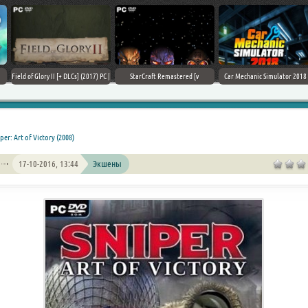
Field of Glory II [+ DLCs] (2017) PC |
StarCraft Remastered [v
Car Mechanic Simulator 2018 [v
Лицензия
1.23.9.10756] (2017) PC | Пиратка
1.6.8 + DLCs] (2017) PC | Лицензия
per: Art of Victory (2008)
17-10-2016, 13:44
Экшены