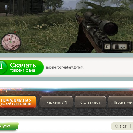
sniper-art-of-victory.torrent
Как качать???
Стол заказов
Набор в ком
9 631