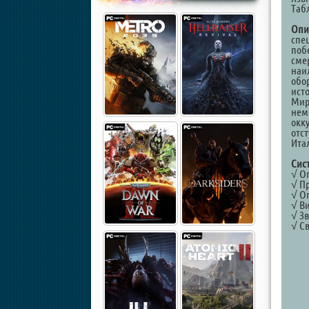
Таб
Опи
спе
поб
сме
наи
обо
ист
Мир
нем
окк
отс
Ита
Сис
√ Оп
√ Пр
√ Оп
√ Ви
√ Зв
√ С