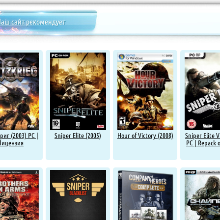
аш сайт рекомендует
иг (2003) PC |
Sniper Elite (2005)
Hour of Victory (2008)
Sniper Elite V
Лицензия
PC | Repack 