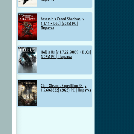
Assassin's Creed Shadows [v
1.1.11 + DLC] (2025) PC |
Пиратка
Hell is Us [v 1.7.22.50899 + DLCs]
(2025) PC | Пиратка
Clair Obscur: Expedition 33 [v
1.5.6/68322] (2025) PC | Пиратка