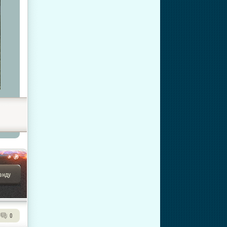
анду
0