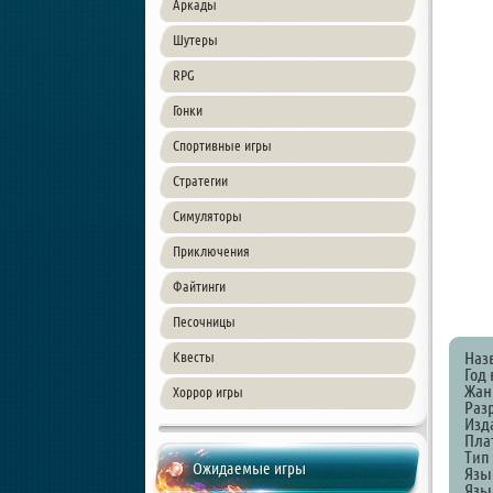
Аркады
Шутеры
RPG
Гонки
Спортивные игры
Стратегии
Симуляторы
Приключения
Файтинги
Песочницы
Наз
Квесты
Год 
Жанр
Хоррор игры
Разр
Изд
Пла
Тип
Ожидаемые игры
Язы
Язы