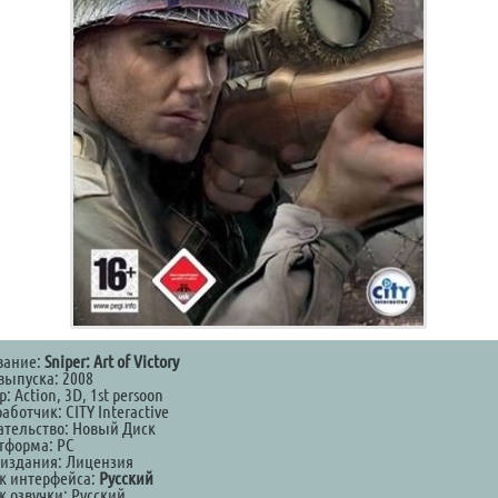
вание:
Sniper: Art of Victory
выпуска: 2008
: Action, 3D, 1st persoon
аботчик: CITY Interactive
ательство: Новый Диск
тформа: PC
 издания: Лицензия
к интерфейса:
Русский
к озвучки: Русский