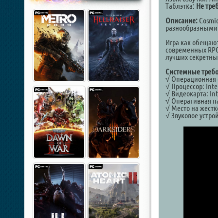
Таблэтка:
Не треб
Описание:
Cosmic
разнообразными к
Игра как обещают
современных RPG»
лучших секретных
Системные требо
√ Операционная с
√ Процессор: Inte
√ Видеокарта: Int
√ Оперативная па
√ Место на жестк
√ Звуковое устрой