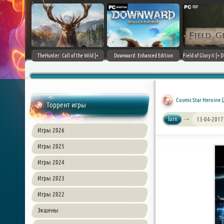
+ DLCs] (2017)
TheHunter: Call of the Wild [+
Downward: Enhanced Edition
Field of Glory II [+ 
зия
DLCs] (2017) PC | Лицензия
(2017) PC | Лицензия
Лиценз
Cosmic Star Heroine 
Торрент игры
lorn
13-04-2017
Игры 2026
Игры 2025
Игры 2024
Игры 2023
Игры 2022
Экшены