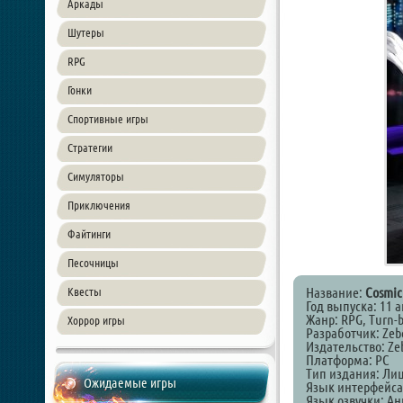
Аркады
Шутеры
RPG
Гонки
Спортивные игры
Стратегии
Симуляторы
Приключения
Файтинги
Песочницы
Название:
Cosmic
Квесты
Год выпуска: 11 а
Жанр: RPG, Turn-b
Хоррор игры
Разработчик: Zeb
Издательство: Ze
Платформа: PC
Тип издания: Ли
Ожидаемые игры
Язык интерфейса
Язык озвучки: А