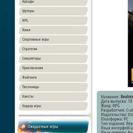
Аркады
Шутеры
RPG
Гонки
Спортивные игры
Стратегии
Симуляторы
Приключения
Файтинги
Песочницы
Название:
Realms 
Квесты
Дата выпуска: 10 
Жанр: RPG
Хоррор игры
Разработчик: Craf
Издательство: Un
Платформа: PC
Тип издания: Rep
Ожидаемые игры
Язык интерфейса
Язык озвучки: А