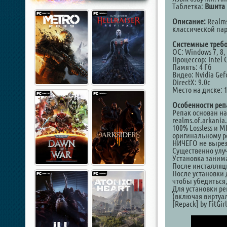
Таблетка:
Вшита 
Описание:
Realms 
классической пар
Системные требо
ОС: Windows 7, 8,
Процессор: Intel 
Память: 4 Гб
Видео: Nvidia Ge
DirectX: 9.0c
Место на диске: 
Особенности реп
Репак основан на 
realms.of.arkania.
100% Lossless и 
оригинальному ре
НИЧЕГО не вырез
Существенно улуч
Установка занима
После инсталляци
После установки 
чтобы убедиться,
Для установки р
(включая виртуа
[Repack] by FitGirl