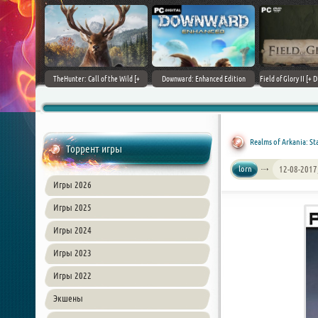
+ DLCs] (2017)
TheHunter: Call of the Wild [+
Downward: Enhanced Edition
Field of Glory II [+ 
зия
DLCs] (2017) PC | Лицензия
(2017) PC | Лицензия
Лиценз
Realms of Arkania: Sta
Торрент игры
lorn
12-08-2017
Игры 2026
Игры 2025
Игры 2024
Игры 2023
Игры 2022
Экшены