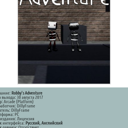
вание:
Robby's Adventure
 выхода: 30 августа 2017
: Arcade (Platform)
аботчик: DillyFrame
тель: DillyFrame
тформа: PC
 издания: Лицензия
к интерфейса:
Русский, Английский
 озвучки: Отсутствует