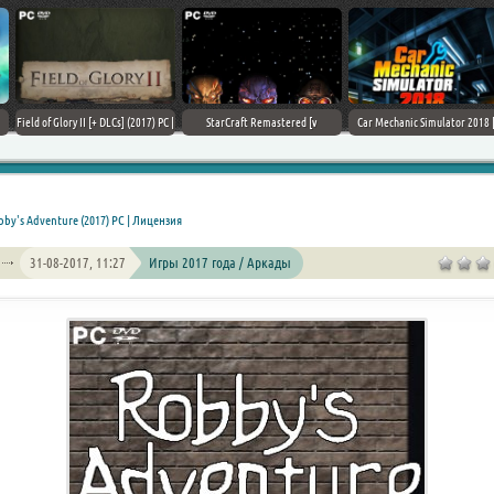
Field of Glory II [+ DLCs] (2017) PC |
StarCraft Remastered [v
Car Mechanic Simulator 2018 [v
Лицензия
1.23.9.10756] (2017) PC | Пиратка
1.6.8 + DLCs] (2017) PC | Лицензия
bby's Adventure (2017) PC | Лицензия
31-08-2017, 11:27
Игры 2017 года / Аркады