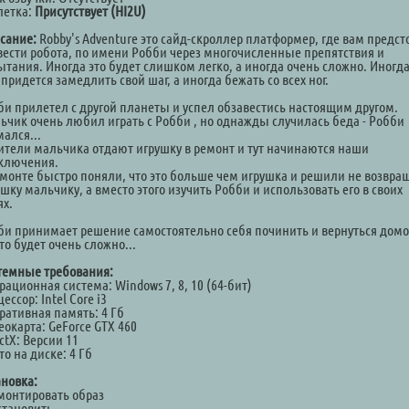
летка:
Присутствует (HI2U)
сание:
Robby's Adventure это сайд-скроллер платформер, где вам предст
вести робота, по имени Робби через многочисленные препятствия и
ытания. Иногда это будет слишком легко, а иногда очень сложно. Иногд
придется замедлить свой шаг, а иногда бежать со всех ног.
би прилетел с другой планеты и успел обзавестись настоящим другом.
ьчик очень любил играть с Робби , но однажды случилась беда - Робби
ался...
ители мальчика отдают игрушку в ремонт и тут начинаются наши
ключения.
емонте быстро поняли, что это больше чем игрушка и решили не возвра
шку мальчику, а вместо этого изучить Робби и использовать его в своих
ях.
би принимает решение самостоятельно себя починить и вернуться домо
то будет очень сложно...
темные требования:
ационная система: Windows 7, 8, 10 (64-бит)
ессор: Intel Core i3
ративная память: 4 Гб
еокарта: GeForce GTX 460
ctX: Версии 11
о на диске: 4 Гб
ановка:
Смонтировать образ
становить