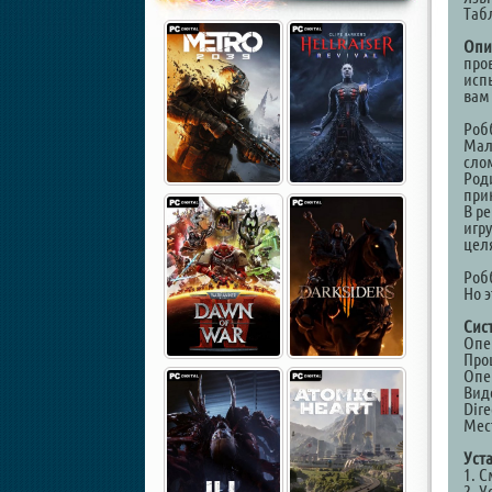
Таб
Опи
про
исп
вам 
Роб
Мал
слом
Род
при
В р
игру
цел
Роб
Но э
Сис
Опер
Проц
Опе
Вид
Dire
Мест
Уст
1. 
2. У