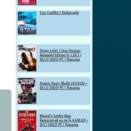
Star Conflict | Online-only
Dying Light 2 Stay Human:
Reloaded Edition [v 1.28.3 +
DLCs] (2022) PC | Пиратка
Atomic Heart [Build 24534183 +
DLCs] (2023) PC | Пиратка
Marvel’s Spider-Man
Remastered на пк [v 4.630.0.0 +
DLC] (2022) PC | Пиратка