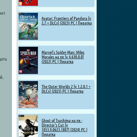
оит
Avatar: Frontiers of Pandora [v
а
2.7 + DLCs] (2023) PC | Пиратка
Marvel’s Spider-Man: Miles
Morales на пк [v 4.630.0.0]
щать
(2022) PC | Пиратка
й.
The Outer Worlds 2 [v 1.2.0.1 +
DLCs] (2025) PC | Пиратка
Ghost of Tsushima на пк -
Director's Cut [v
1053.9.0623.1807] (2024) PC |
Пиратка