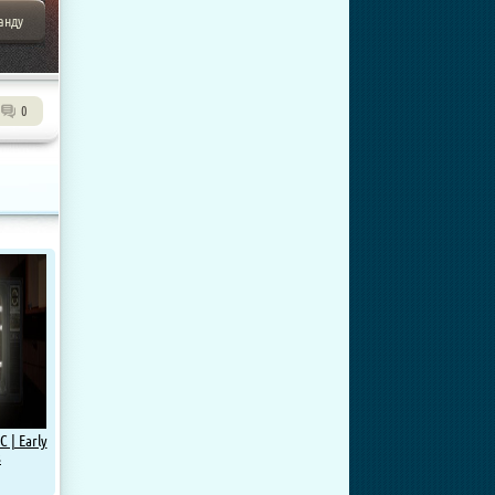
анду
0
C | Early
s