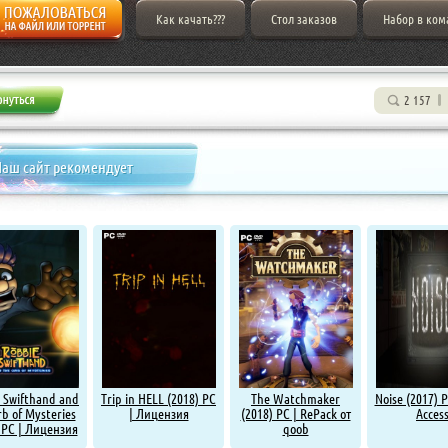
Как качать???
Стол заказов
Набор в ком
2 157
аш сайт рекомендует
 Swifthand and
Trip in HELL (2018) PC
The Watchmaker
Noise (2017) P
b of Mysteries
| Лицензия
(2018) PC | RePack от
Acces
 PC | Лицензия
qoob