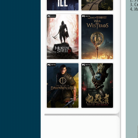
3. С
4. И