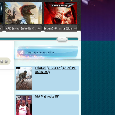
ARK: Survival Evolved [v 341.19 +
Tekken 7 - Ultimate Edition [v 4.22
DLCs] (2017) PC | Лицензия
+ DLCs] (2017) PC | RePack от
Chovka
Популярное на сайте
Enlisted [v 0.2.4.128] (2021) PC |
Online-only
GTA Malinovka RP