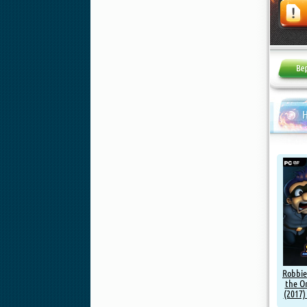
Жалоба
Н
Robbie
the Or
(2017)