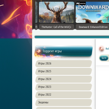
ain World [v 1.11.4 + DLCs] (2017)
TheHunter: Call of the Wild [+
Downward: Enhanced Edition
PC | Лицензия
DLCs] (2017) PC | Лицензия
(2017) PC | Лицензия
Ro
Торрент игры
lorn
Игры 2026
Игры 2025
Игры 2024
Игры 2023
Игры 2022
Экшены