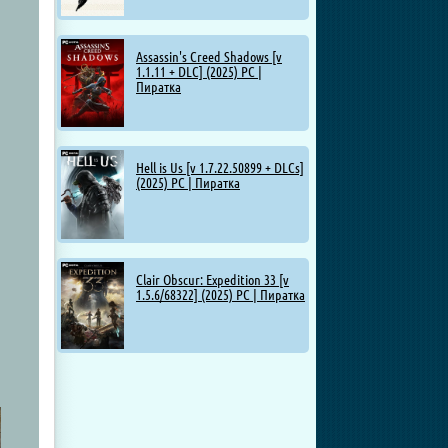
Assassin's Creed Shadows [v
1.1.11 + DLC] (2025) PC |
Пиратка
Hell is Us [v 1.7.22.50899 + DLCs]
(2025) PC | Пиратка
Clair Obscur: Expedition 33 [v
1.5.6/68322] (2025) PC | Пиратка