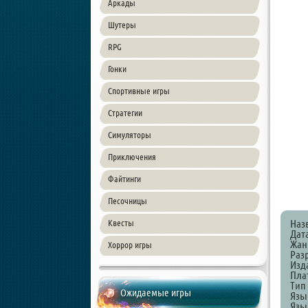
Аркады
Шутеры
RPG
Гонки
Спортивные игры
Стратегии
Симуляторы
Приключения
Файтинги
Песочницы
Наз
Квесты
Дата
Жанр
Хоррор игры
Разр
Изда
Пла
Тип
Ожидаемые игры
Язы
Язык