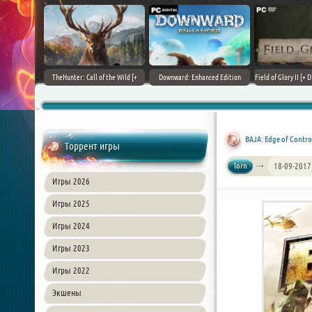
+ DLCs] (2017)
TheHunter: Call of the Wild [+
Downward: Enhanced Edition
Field of Glory II [+ 
зия
DLCs] (2017) PC | Лицензия
(2017) PC | Лицензия
Лиценз
BAJA: Edge of Contro
Торрент игры
lorn
18-09-2017
Игры 2026
Игры 2025
Игры 2024
Игры 2023
Игры 2022
Экшены