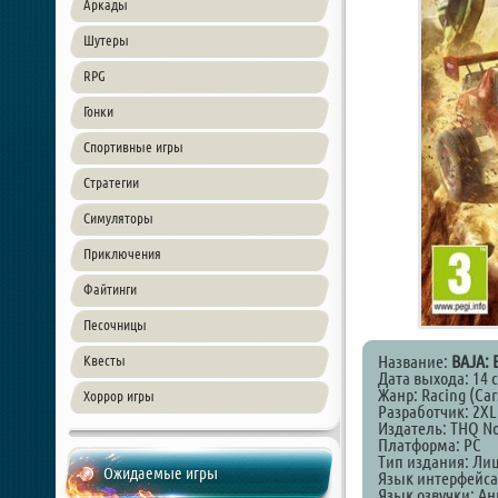
Аркады
Шутеры
RPG
Гонки
Спортивные игры
Стратегии
Симуляторы
Приключения
Файтинги
Песочницы
Название:
BAJA: 
Квесты
Дата выхода: 14 
Жанр: Racing (Cars
Хоррор игры
Разработчик: 2XL 
Издатель: THQ No
Платформа: PC
Тип издания: Ли
Ожидаемые игры
Язык интерфейса
Язык озвучки: Ан