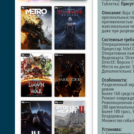
Таблетка:
Присут
Описание:
Baja: 
оригинальных гон
протяженностью б
максимальная че
даже при разреш
Системные требо
Операционная сис
Процессор: Intel 
Оперативная пам
Видеокарта: Direc
DirectX: Версии 1
Место на диске: 5
Дополнительно: 
Особенности:
Разделенный экр
режим
Более 160 средс
Ремонт поврежд
Революционная 
200 оригинальны
Более 100 трасс,
бездорожья
Множество собы
Установка:
1. Смонтировать 