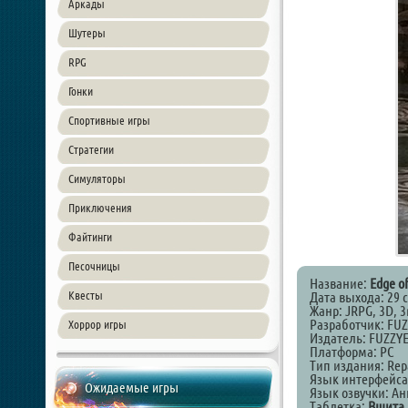
Аркады
Шутеры
RPG
Гонки
Спортивные игры
Стратегии
Симуляторы
Приключения
Файтинги
Песочницы
Название:
Edge of
Квесты
Дата выхода: 29 
Жанр: JRPG, 3D, 3r
Разработчик: FU
Хоррор игры
Издатель: FUZZY
Платформа: PC
Тип издания: Rep
Язык интерфейса
Ожидаемые игры
Язык озвучки: А
Таблетка:
Вшита 