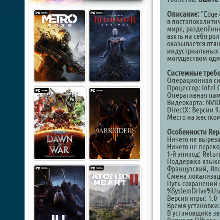
Описание:
"Edge 
в постапокалитич
мире, разделённо
взять на себя ро
оказывается втя
индустриальных 
могуществом одн
Системные требо
Операционная сис
Процессор: Intel 
Оперативная памя
Видеокарта: NVID
DirectX: Версии 9
Место на жестком
Особенности Rep
Ничего не вырез
Ничего не перек
1-й эпизод: Retur
Поддержка языко
Французский, Япо
Смена локализац
Путь сохранений 
%SystemDrive%U
Версия игры: 1.0
Время установки
В установщике зв