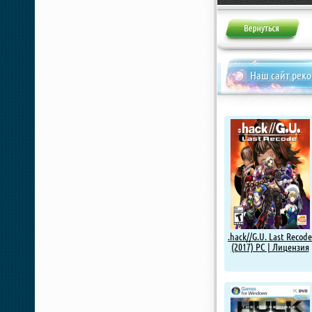
Жалоба
Наш сайт рек
.hack//G.U. Last Recode
(2017) PC | Лицензия