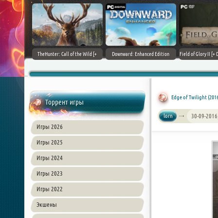
+ DLCs] (2017)
TheHunter: Call of the Wild [+
Downward: Enhanced Edition
Field of Glory II [+ 
зия
DLCs] (2017) PC | Лицензия
(2017) PC | Лицензия
Лиценз
Edge of Twilight (201
Торрент игры
lorn
30-09-2016
Игры 2026
Игры 2025
Игры 2024
Игры 2023
Игры 2022
Экшены