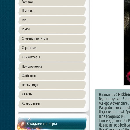
Аркады
Шутеры
RPG
Гонки
Спортивные игры
Стратегии
Симуляторы
Приключения
Файтинги
Песочницы
Название:
Hidden:
Квесты
Год выпуска: 5 ав
Жанр: Adventure, 
Хоррор игры
Разработчик: Lost
Издатель: Lost Spe
Платформа: PC
Тип издания: ReP
Ожидаемые игры
Язык интерфейса
Язык озвучки: А