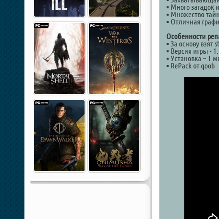
▪ Много загадок 
▪ Множество тай
▪ Отличная граф
Особенности реп
▪ За основу взят 
▪ Версия игры - 1.
▪ Установка ~ 1 
▪ RePack от qoob