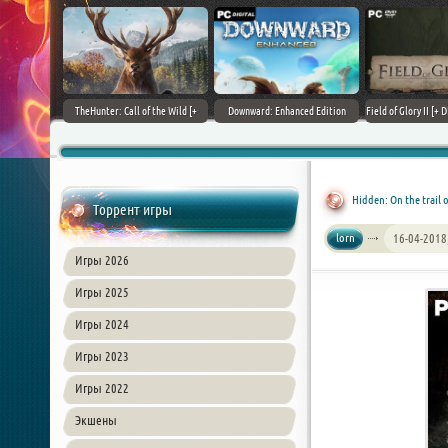
+ DLCs] (2017)
TheHunter: Call of the Wild [+
Downward: Enhanced Edition
Field of Glory II [+ 
зия
DLCs] (2017) PC | Лицензия
(2017) PC | Лицензия
Лиценз
Hidden: On the trail 
Торрент игры
lorn
16-04-2018
Игры 2026
Игры 2025
Игры 2024
Игры 2023
Игры 2022
Экшены