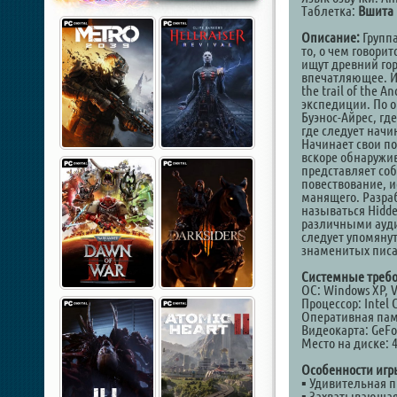
Таблетка:
Вшита 
Описание:
Группа
то, о чем говори
ищут древний гор
впечатляющее. И 
the trail of the 
экспедиции. По о
Буэнос-Айрес, где
где следует начи
Начинает свои по
вскоре обнаружив
представляет соб
повествование, и
манящего. Разраб
называться Hidde
различными ауди
следует упомяну
знаменитых писат
Системные требо
ОС: Windows XP, Vi
Процессор: Intel 
Оперативная пам
Видеокарта: GeFor
Место на диске: 4
Особенности игр
▪ Удивительная 
▪ Захватывающая