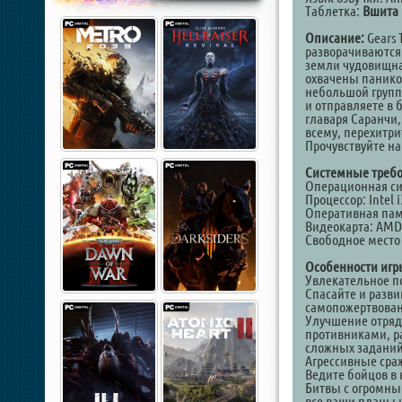
Таблетка:
Вшита 
Описание:
Gears 
разворачиваются 
земли чудовищная
охвачены паникой
небольшой групп
и отправляете в 
главаря Саранчи
всему, перехитри
Прочувствуйте на
Системные требо
Операционная сис
Процессор: Intel 
Оперативная пам
Видеокарта: AMD 
Свободное место 
Особенности игр
Увлекательное по
Спасайте и разви
самопожертвован
Улучшение отряда
противниками, р
сложных заданий
Агрессивные сра
Ведите бойцов в 
Битвы с огромны
все ваши планы 