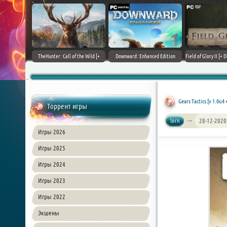
+ DLCs] (2017)
TheHunter: Call of the Wild [+
Downward: Enhanced Edition
Field of Glory II [+ 
зия
DLCs] (2017) PC | Лицензия
(2017) PC | Лицензия
Лиценз
Gears Tactics [v 1.0u4
Торрент игры
lorn
28-12-2020
Игры 2026
Игры 2025
Игры 2024
Игры 2023
Игры 2022
Экшены