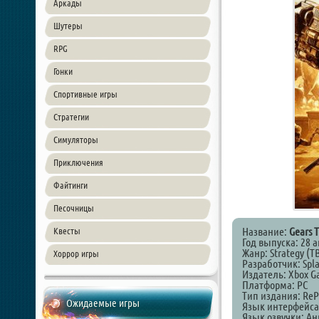
Аркады
Шутеры
RPG
Гонки
Спортивные игры
Стратегии
Симуляторы
Приключения
Файтинги
Песочницы
Название:
Gears T
Квесты
Год выпуска: 28 
Жанр: Strategy (TB
Хоррор игры
Разработчик: Spla
Издатель: Xbox G
Платформа: PC
Тип издания: ReP
Ожидаемые игры
Язык интерфейса
Язык озвучки: Ан