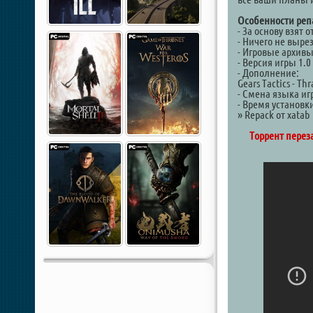
Особенности реп
- За основу взят 
- Ничего не выре
- Игровые архив
- Версия игры 1.0
- Дополнение:
Gears Tactics - Th
- Смена языка иг
- Время установк
» Repack от xatab
Торрент переза