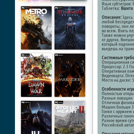
Язык субтитров: 
Таблетка:
Вшита 
Описание:
Здесь 
любой беспредел
повороты, они ле
во всем. Взять п
Также можно улуч
от других. Внешн
который подчинен
въедешь на трам
Системные требо
Операционная ситс
Процессор: 2.3 Гг
Оперативная памя
Видеокарта: Direc
Место на диске: 
Особенности игр
Полностью откр
Разные локации
Отличная физика
Машин больше 3
Гонки с оружием 
Различные гоно
Разное время сут
Российский авто
Описание установ