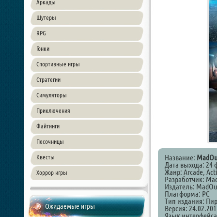
Аркады
Шутеры
RPG
Гонки
Спортивные игры
Стратегии
Симуляторы
Приключения
Файтинги
Песочницы
Название:
MadOut
Квесты
Дата выхода: 24 
Жанр: Arcade, Act
Хоррор игры
Разработчик: Ma
Издатель: MadOu
Платформа: PC
Тип издания: Пи
Ожидаемые игры
Версия: 24.02.201
Язык интерфейса