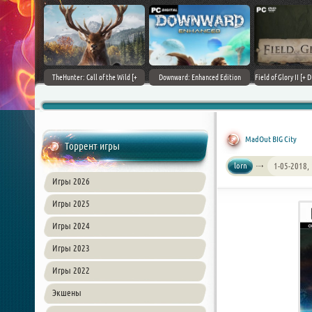
+ DLCs] (2017)
TheHunter: Call of the Wild [+
Downward: Enhanced Edition
Field of Glory II [+ 
зия
DLCs] (2017) PC | Лицензия
(2017) PC | Лицензия
Лиценз
MadOut BIG City
Торрент игры
lorn
1-05-2018,
Игры 2026
Игры 2025
Игры 2024
Игры 2023
Игры 2022
Экшены