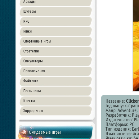
Аркады
Шутеры
RPG
Гонки
Спортивные игры
Стратегии
Симуляторы
Приключения
Файтинги
Песочницы
Название:
Clicker
Квесты
Год выпуска: ран
Жанр: Adventure, I
Хоррор игры
Разработчик: Pla
Издательство: Pl
Платформа: PC
Тип издания: Earl
Ожидаемые игры
Язык интерфейса
Язык озвучки: А