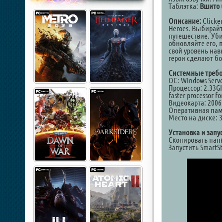
Таблэтка:
Вшито 
Описание:
Clicke
Heroes. Выбирайт
путешествие. Уби
обновляйте его,
свой уровень нав
герои сделают бо
Системные требо
ОС: Windows Server
Процессор: 2.33GH
faster processor fo
Видеокарта: 2006 
Оперативная пам
Место на диске: 
Установка и запу
Скопировать папк
Запустить SmartS