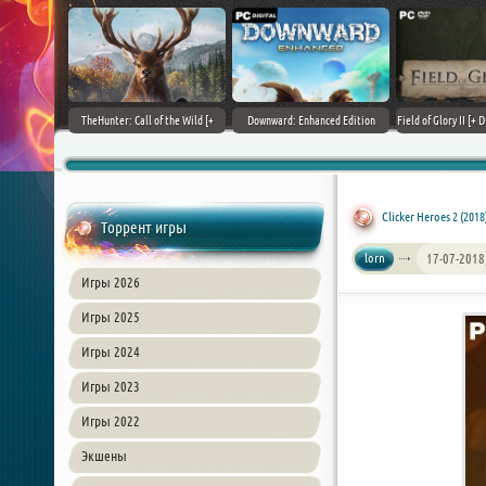
+ DLCs] (2017)
TheHunter: Call of the Wild [+
Downward: Enhanced Edition
Field of Glory II [+ 
зия
DLCs] (2017) PC | Лицензия
(2017) PC | Лицензия
Лиценз
Clicker Heroes 2 (2018)
Торрент игры
lorn
17-07-2018
Игры 2026
Игры 2025
Игры 2024
Игры 2023
Игры 2022
Экшены