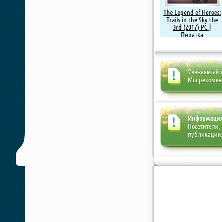
The Legend of Heroes:
Trails in the Sky the
3rd (2017) PC |
Пиратка
Уважаемый п
Мы рекоме
Информаци
Посетители,
публикации