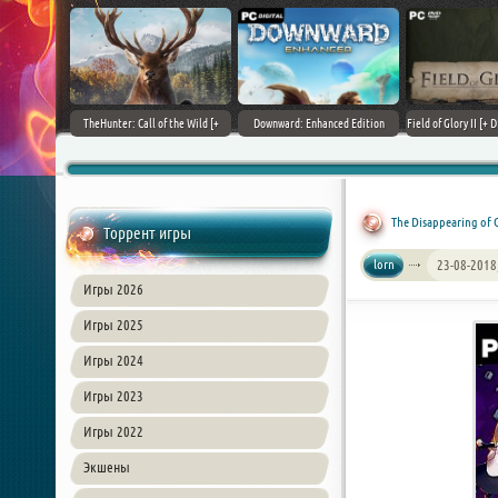
+ DLCs] (2017)
TheHunter: Call of the Wild [+
Downward: Enhanced Edition
Field of Glory II [+ 
зия
DLCs] (2017) PC | Лицензия
(2017) PC | Лицензия
Лиценз
The Disappearing of 
Торрент игры
lorn
23-08-2018
Игры 2026
Игры 2025
Игры 2024
Игры 2023
Игры 2022
Экшены