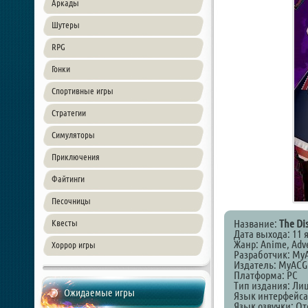
Аркады
Шутеры
RPG
Гонки
Спортивные игры
Стратегии
Симуляторы
Приключения
Файтинги
Песочницы
Название:
The Di
Квесты
Дата выхода: 11 
Жанр: Anime, Adv
Хоррор игры
Разработчик: MyA
Издатель: MyACG 
Платформа: PC
Тип издания: Ли
Ожидаемые игры
Язык интерфейса
Язык озвучки: От