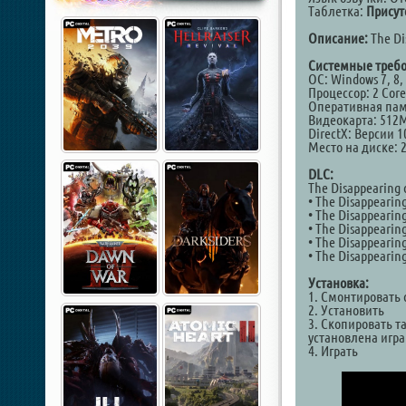
Таблетка:
Присут
Описание:
The Di
Системные требо
ОС: Windows 7, 8,
Процессор: 2 Cor
Оперативная пам
Видеокарта: 512M
DirectX: Версии 1
Место на диске: 
DLC:
The Disappearing 
• The Disappearing
• The Disappearin
• The Disappearin
• The Disappearin
• The Disappearin
Установка:
1. Смонтировать 
2. Установить
3. Скопировать т
установлена игра
4. Играть