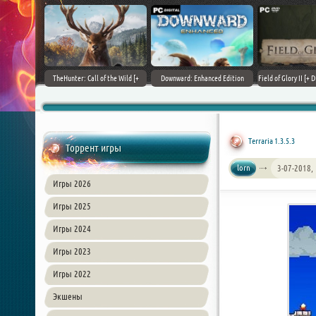
+ DLCs] (2017)
TheHunter: Call of the Wild [+
Downward: Enhanced Edition
Field of Glory II [+ 
зия
DLCs] (2017) PC | Лицензия
(2017) PC | Лицензия
Лиценз
Terraria 1.3.5.3
Торрент игры
lorn
3-07-2018,
Игры 2026
Игры 2025
Игры 2024
Игры 2023
Игры 2022
Экшены