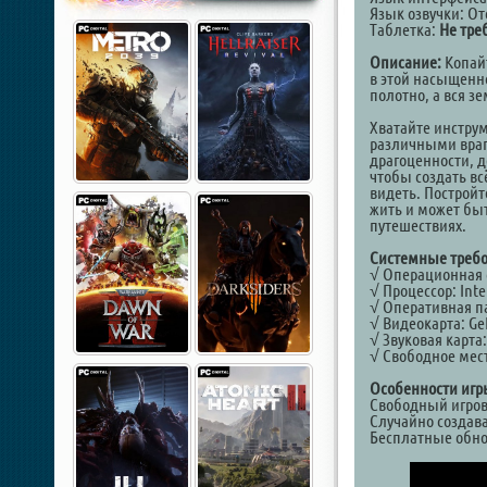
Язык озвучки: От
Таблетка:
Не тре
Описание:
Копайт
в этой насыщенн
полотно, а вся з
Хватайте инструм
различными враг
драгоценности, д
чтобы создать вс
видеть. Постройт
жить и может быт
путешествиях.
Системные требо
√ Операционная си
√ Процессор: Inte
√ Оперативная па
√ Видеокарта: Ge
√ Звуковая карта:
√ Свободное мест
Особенности игр
Свободный игров
Случайно созда
Бесплатные обн