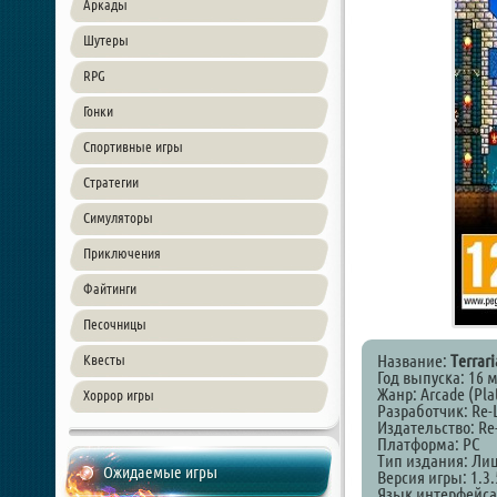
Аркады
Шутеры
RPG
Гонки
Спортивные игры
Стратегии
Симуляторы
Приключения
Файтинги
Песочницы
Название:
Terrari
Квесты
Год выпуска: 16 
Жанр: Arcade (Pla
Хоррор игры
Разработчик: Re-
Издательство: Re
Платформа: PC
Тип издания: Ли
Ожидаемые игры
Версия игры: 1.3.
Язык интерфейса