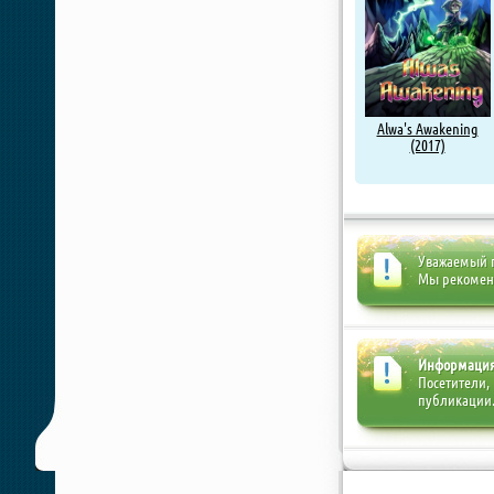
Alwa's Awakening
(2017)
Уважаемый п
Мы рекоме
Информаци
Посетители,
публикации