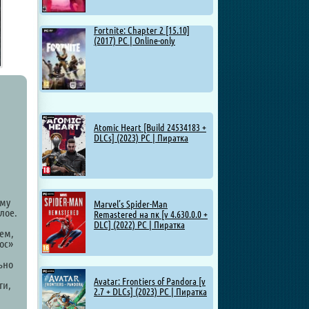
Fortnite: Chapter 2 [15.10]
(2017) PC | Online-only
Atomic Heart [Build 24534183 +
DLCs] (2023) PC | Пиратка
ому
Marvel’s Spider-Man
лое.
Remastered на пк [v 4.630.0.0 +
DLC] (2022) PC | Пиратка
тем,
ос»
ьно
Avatar: Frontiers of Pandora [v
ги,
2.7 + DLCs] (2023) PC | Пиратка