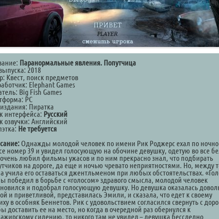
вание:
Паранормальные явления. Попутчица
выпуска: 2018
р: Квест, поиск предметов
работчик: Elephant Games
тель: Big Fish Games
тформа: PC
 издания: Пиратка
к интерфейса:
Русский
к озвучки: Английский
лэтка:
Не требуется
сание:
Однажды молодой человек по имени Рик Роджерс ехал по ночн
се номер 39 и увидел голосующую на обочине девушку, одетую во все бе
 очень любил фильмы ужасов и по ним прекрасно знал, что подбирать
утчиков на дороге, да еще и ночью чревато неприятностями. Но, между 
а учила его оставаться джентльменом при любых обстоятельствах. «Гол
ы победил в борьбе с «голосом» здравого смысла, молодой человек
ановился и подобрал голосующую девушку. Но девушка оказалась довол
ой и приветливой, представилась Эмили, и сказала, что едет к своему
ху в особняк Беннетов. Рик с удовольствием согласился свернуть с доро
ы доставить ее на место, но когда в очередной раз обернулся к
сажирскому сидению, то никого там не увидел – девушка бесследно