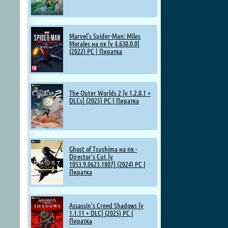
Marvel’s Spider-Man: Miles
Morales на пк [v 4.630.0.0]
(2022) PC | Пиратка
The Outer Worlds 2 [v 1.2.0.1 +
DLCs] (2025) PC | Пиратка
Ghost of Tsushima на пк -
Director's Cut [v
1053.9.0623.1807] (2024) PC |
Пиратка
Assassin's Creed Shadows [v
1.1.11 + DLC] (2025) PC |
Пиратка