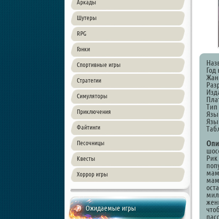
Аркады
Шутеры
RPG
Гонки
Наз
Спортивные игры
Год 
Жан
Стратегии
Раз
Изда
Симуляторы
Пла
Тип
Приключения
Язы
Язы
Файтинги
Таб
Опи
Песочницы
шос
Рик
Квесты
поп
мам
Хоррор игры
мам
ост
мил
жени
Ожидаемые игры
чтоб
пас