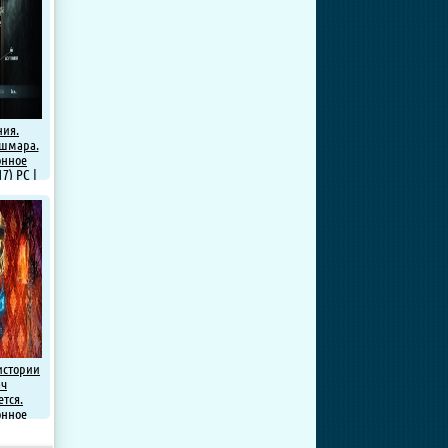
ния.
ошмара.
онное
7) PC |
ка
истории
ач
тся.
онное
7) PC |
ка