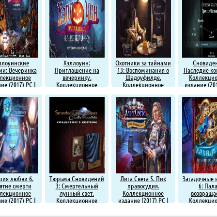
ллоуинские
Хэллоуин:
Охотники за тайнами
Сновиде
ии: Вечеринка
Приглашение на
13: Воспоминания о
Наследие к
лекционное
вечеринку.
Шадоуфилде.
Коллекци
ие (2017) PC |
Коллекционное
Коллекционное
издание (201
Пиратка
издание (2017) PC |
издание (2017) PC |
Пират
Пиратка
Пиратка
рия любви 6.
Тюрьма Сновидений
Лига Света 5. Пик
Загадочные 
ятие смерти
3: Смертельный
правосудия.
6: Пал
лекционное
лунный свет.
Коллекционное
возвращае
ие (2017) PC |
Коллекционное
издание (2017) PC |
Коллекци
Пиратка
Издание (2017) PC |
Пиратка
издание (201
Пиратка
Пират