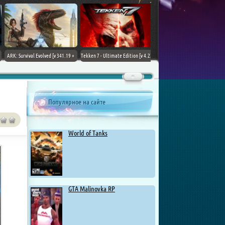
ARK: Survival Evolved [v 341.19 +
Tekken 7 - Ultimate Edition [v 4.22
DLCs] (2017) PC | Лицензия
+ DLCs] (2017) PC | RePack от
Chovka
Популярное на сайте
World of Tanks
GTA Malinovka RP