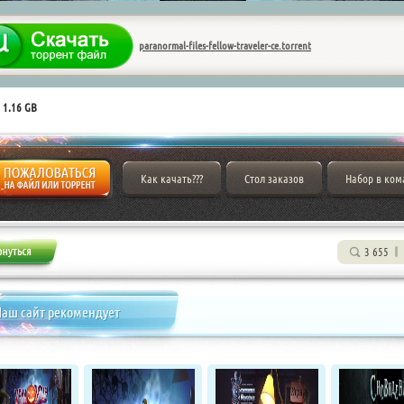
paranormal-files-fellow-traveler-ce.torrent
 1.16 GB
Как качать???
Стол заказов
Набор в ком
3 655
аш сайт рекомендует