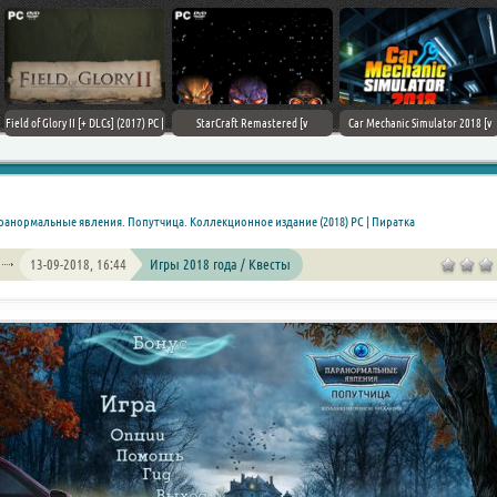
Field of Glory II [+ DLCs] (2017) PC |
StarCraft Remastered [v
Car Mechanic Simulator 2018 [v
Лицензия
1.23.9.10756] (2017) PC | Пиратка
1.6.8 + DLCs] (2017) PC | Лицензия
ранормальные явления. Попутчица. Коллекционное издание (2018) PC | Пиратка
13-09-2018, 16:44
Игры 2018 года / Квесты