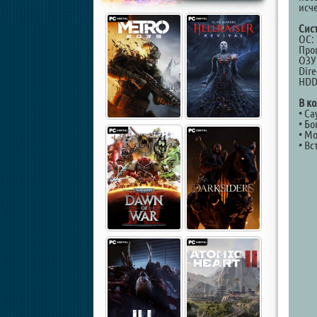
исче
Сис
OС: 
Про
ОЗУ
Dire
HDD
В к
• Са
• Бо
• М
• В