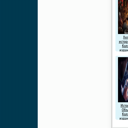
Хе
истор
Кол
издан
Исто
Объ
Кол
издан