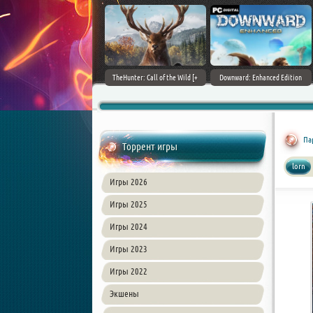
ain World [v 1.11.4 + DLCs] (2017)
TheHunter: Call of the Wild [+
Downward: Enhanced Edition
PC | Лицензия
DLCs] (2017) PC | Лицензия
(2017) PC | Лицензия
Па
Торрент игры
lorn
Игры 2026
Игры 2025
Игры 2024
Игры 2023
Игры 2022
Экшены