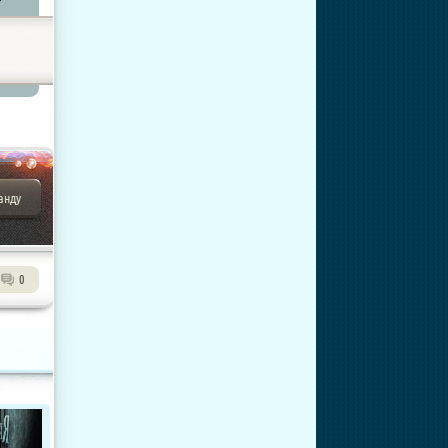
анду
0