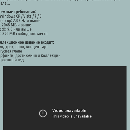
зла...
темные требования:
Windows XP / Vista / 7 / 8
цессор: 2.0 GHz и выше
: 2048 MB и выше
ctX: 9.0 или выше
: 890 MB свободного места
оллекционное издание входит:
ундтрек, обои, концепт-арт
нусная глава
орфинги, достижения и коллекции
строенный гид