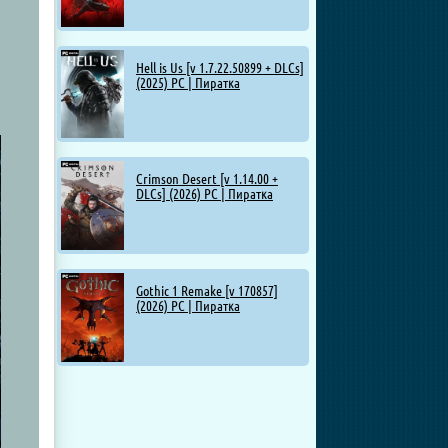
Hell is Us [v 1.7.22.50899 + DLCs]
(2025) PC | Пиратка
Crimson Desert [v 1.14.00 +
DLCs] (2026) PC | Пиратка
Gothic 1 Remake [v 170857]
(2026) PC | Пиратка