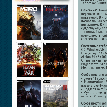
Таблетка:
Вшита 
Описание:
Новый 
переносит вас в 
вида гонок. В иг
позволяющая реа
покрытием. В иг
существующих ав
тюнинга, большо
возможность тон
соответственно 
Системные требо
ОС: Windows Vista 
Процессор: 2.66 G
Athlon 64 X2 6000
Оперативная пам
Видеокарта: 512 
Место на диске: 1
Особенности игр
▪ Более 11 трасс
▪ 45 автомобиле
параметров физи
▪ Поддержка гей
▪ Мультиплеер в 
игровую комнату
Особенности реп
▪ За основу взят 