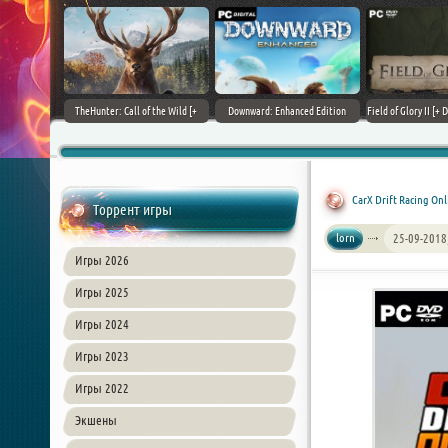
+ DLCs] (2017)
TheHunter: Call of the Wild [+
Downward: Enhanced Edition
Field of Glory II [+ 
зия
DLCs] (2017) PC | Лицензия
(2017) PC | Лицензия
Лиценз
CarX Drift Racing Onli
Торрент игры
lorn
25-09-2018
Игры 2026
Игры 2025
Игры 2024
Игры 2023
Игры 2022
Экшены