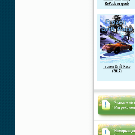
RePack от qoob
Frozen Drift Race
(2017)
Уважаемый п
Мы рекоме
Информаци