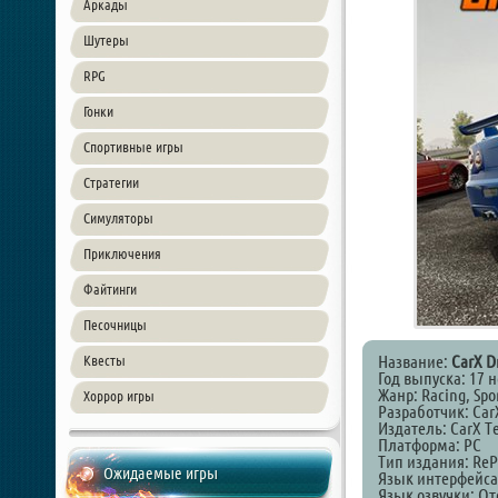
Аркады
Шутеры
RPG
Гонки
Спортивные игры
Стратегии
Симуляторы
Приключения
Файтинги
Песочницы
Название:
CarX D
Квесты
Год выпуска: 17 
Жанр: Racing, Spor
Хоррор игры
Разработчик: Car
Издатель: CarX T
Платформа: PC
Тип издания: ReP
Ожидаемые игры
Язык интерфейса
Язык озвучки: От