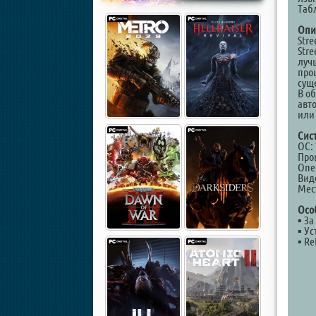
Таб
Опи
Str
Str
луч
про
сущ
В о
авт
или
Сис
ОС: 
Проц
Опе
Виде
Мест
Осо
▪ З
▪ Ус
▪ Re