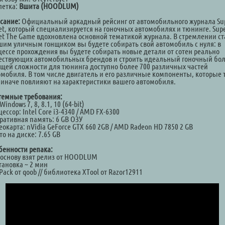
летка:
Вшита (HOODLUM)
сание:
Официальный аркадный рейсинг от автомобильного журнала Su
eet, который специализируется на гоночных автомобилях и тюнинге. Sup
eet The Game вдохновлена основной тематикой журнала. В стремлении ст
шим уличным гонщиком вы будете собирать свой автомобиль с нуля: в
цессе прохождения вы будете собирать новые детали от сотен реально
ествующих автомобильных брендов и строить идеальный гоночный бол
бщей сложности для тюнинга доступно более 700 различных частей
омобиля. В том числе двигатель и его различные компоненты, которые 
 иначе повлияют на характеристики вашего автомобиля.
темные требования:
Windows 7, 8, 8.1, 10 (64-bit)
ессор: Intel Core i3-4340 / AMD FX-6300
ративная память: 6 GB ОЗУ
окарта: nVidia GeForce GTX 660 2GB / AMD Radeon HD 7850 2 GB
о на диске: 7.65 GB
бенности репака:
а основу взят релиз от HOODLUM
тановка ~ 2 мин
Pack от qoob // библиотека XTool от Razor12911