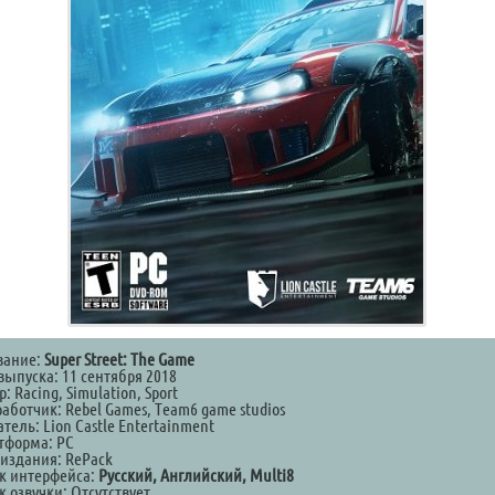
вание:
Super Street: The Game
выпуска: 11 сентября 2018
: Racing, Simulation, Sport
аботчик: Rebel Games, Team6 game studios
тель: Lion Castle Entertainment
тформа: PC
 издания: RePack
к интерфейса:
Русский, Английский, Multi8
 озвучки: Отсутствует