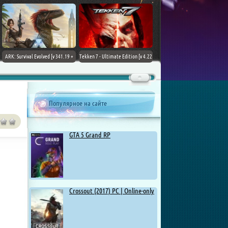
ARK: Survival Evolved [v 341.19 +
Tekken 7 - Ultimate Edition [v 4.22
DLCs] (2017) PC | Лицензия
+ DLCs] (2017) PC | RePack от
Chovka
Популярное на сайте
GTA 5 Grand RP
Crossout (2017) PC | Online-only