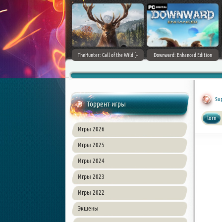
ain World [v 1.11.4 + DLCs] (2017)
TheHunter: Call of the Wild [+
Downward: Enhanced Edition
PC | Лицензия
DLCs] (2017) PC | Лицензия
(2017) PC | Лицензия
Sup
Торрент игры
lorn
Игры 2026
Игры 2025
Игры 2024
Игры 2023
Игры 2022
Экшены