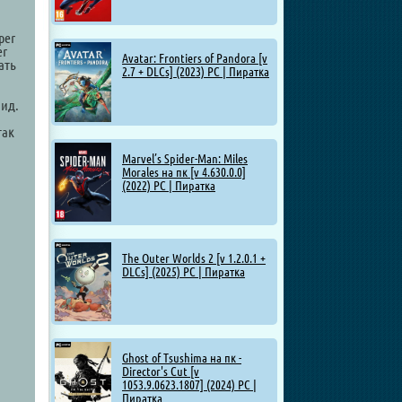
per
er
Avatar: Frontiers of Pandora [v
ать
2.7 + DLCs] (2023) PC | Пиратка
ид.
так
Marvel’s Spider-Man: Miles
Morales на пк [v 4.630.0.0]
(2022) PC | Пиратка
The Outer Worlds 2 [v 1.2.0.1 +
DLCs] (2025) PC | Пиратка
Ghost of Tsushima на пк -
Director's Cut [v
1053.9.0623.1807] (2024) PC |
Пиратка