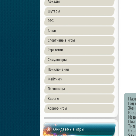
Аркады
Шутеры
RPG
Гонки
Спортивные игры
Стратегии
Симуляторы
Приключения
Файтинги
Песочницы
Наз
Квесты
Год 
Жанр
Хоррор игры
Разр
Изда
Пла
Тип
Ожидаемые игры
Язы
Язык