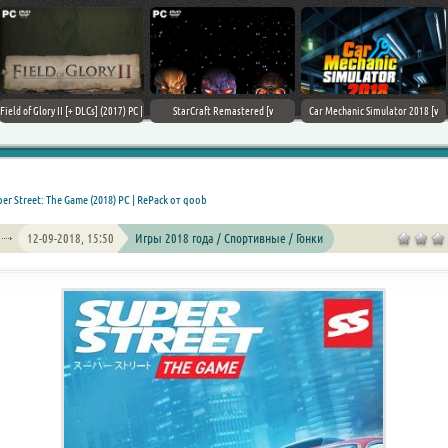
Field of Glory II [+ DLCs] (2017) PC |
StarCraft Remastered [v
Car Mechanic Simulator 2018 [v
Лицензия
1.23.9.10756] (2017) PC | Пиратка
1.6.8 + DLCs] (2017) PC | Лицензия
er Street: The Game (2018) PC | RePack от qoob
12-09-2018, 15:50
Игры 2018 года / Спортивные / Гонки