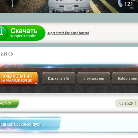
super-street-the-game.torrent
 2.92 GB
Как качать???
Стол заказов
Набор в ком
8 520
аш сайт рекомендует