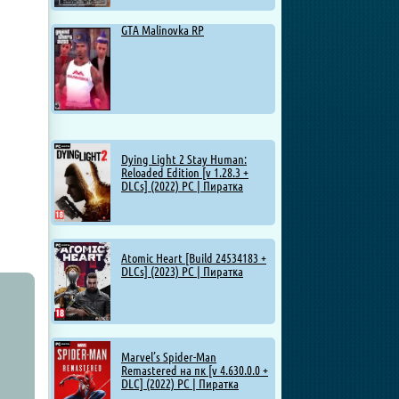
GTA Malinovka RP
Dying Light 2 Stay Human:
Reloaded Edition [v 1.28.3 +
DLCs] (2022) PC | Пиратка
Atomic Heart [Build 24534183 +
DLCs] (2023) PC | Пиратка
Marvel’s Spider-Man
Remastered на пк [v 4.630.0.0 +
DLC] (2022) PC | Пиратка