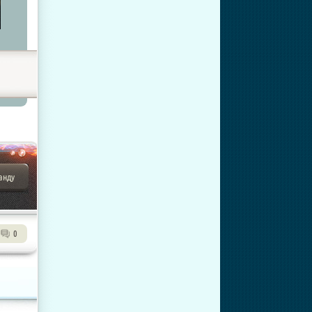
анду
0