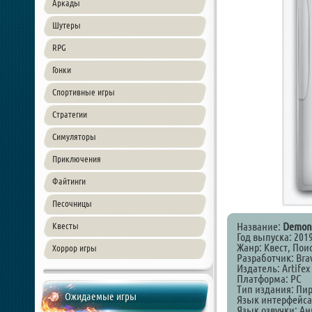
Аркады
Шутеры
RPG
Гонки
Спортивные игры
Стратегии
Симуляторы
Приключения
Файтинги
Песочницы
Название:
Demon 
Квесты
Год выпуска: 201
Жанр: Квест, Пои
Хоррор игры
Разработчик: Brav
Издатель: Artife
Платформа: PC
Тип издания: Пи
Ожидаемые игры
Язык интерфейса
Язык озвучки: А