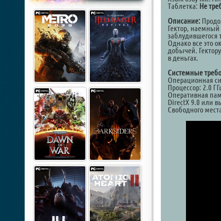
Таблетка:
Не тре
Описание:
Продол
Гектор, наемный 
заблудившегося т
Однако все это о
добычей. Гектору
в деньгах.
Системные требо
Операционная сис
Процессор: 2.0 Г
Оперативная пам
DirectX 9.0 или 
Свободного места