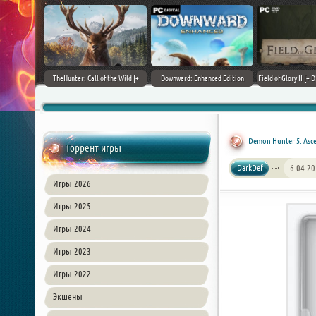
+ DLCs] (2017)
TheHunter: Call of the Wild [+
Downward: Enhanced Edition
Field of Glory II [+ 
зия
DLCs] (2017) PC | Лицензия
(2017) PC | Лицензия
Лиценз
Demon Hunter 5: Asce
Торрент игры
DarkDef
6-04-20
Игры 2026
Игры 2025
Игры 2024
Игры 2023
Игры 2022
Экшены