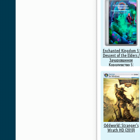
Enchanted Kingdom 5:
Descent of the Elders /
Зачарованное
Королевство 5:
Возвращение
Старейшин (2019) PC |
Пиратка
Oddworld: Stranger's
Wrath HD (2010)